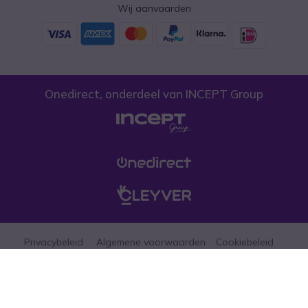
Wij aanvaarden
Onedirect, onderdeel van INCEPT Group
Privacybeleid
Algemene voorwaarden
Cookiebeleid
Let erop dat de prijzen op onze website exclusief btw zijn tenzij anders
aangegeven. (*)Promoties mogen niet gecombineerd worden met andere