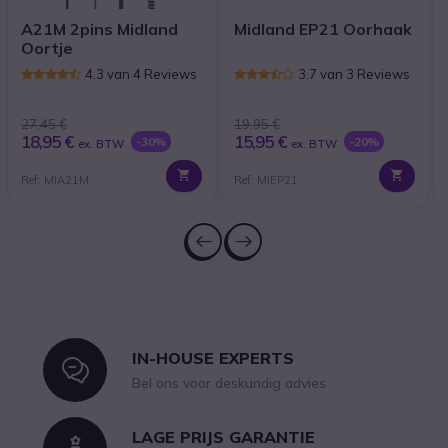
A21M 2pins Midland
Midland EP21 Oorhaak
Oortje
4.3 van 4 Reviews
3.7 van 3 Reviews
27,45 €
19,95 €
18,95 €
15,95 €
-30%
-20%
ex. BTW
ex. BTW
Ref: MIA21M
Ref: MIEP21
IN-HOUSE EXPERTS
Icon
Bel ons voor deskundig advies
LAGE PRIJS GARANTIE