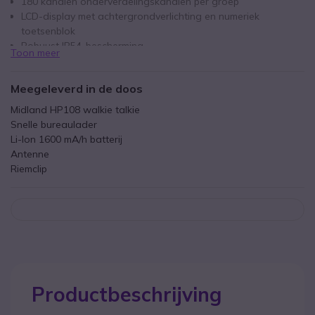
180 kanalen onderverdelingskanalen per groep
LCD-display met achtergrondverlichting en numeriek
toetsenblok
Robuust IP54-bescherming
Toon meer
Tot 12 uur batterijduur
Meegeleverd in de doos
Midland HP108 walkie talkie
Snelle bureaulader
Li-Ion 1600 mA/h batterij
Antenne
Riemclip
Productbeschrijving