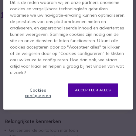
Dit is de reden waarom wij en onze partners anonieme
cookies en vergelijkbare technologieën gebruiken
153,95 €
121,95 €
waarmee we uw navigatie-ervaring kunnen optimaliseren,
ex. BTW
-
147,56 €
incl. BTW
de prestaties van ons platform kunnen meten en
Aantal
analyseren, en gepersonaliseerde inhoud en advertenties
IN WINKELWAGEN
kunnen weergeven. Sommige cookies zijn nodig om de
site en onze diensten te laten functioneren. U kunt alle
cookies accepteren door op "Accepteer alles" te klikken
OFFERTE BINNEN 4 UUR
of ze weigeren door op "Cookies configureren" te klikken
om uw keuze te configureren. Hoe dan ook, we staan
Niet op voorraad
altijd voor klaar en helpen u graag bij het vinden van wat
u zoekt!
2 jaar
Fabrieksgarantie
Cookies
ACCEPTEER ALLES
configureren
Belangrijkste kenmerken
Gelicentieerde portofoon marifoon