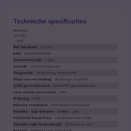
Technische specificaties
Midland
HP108 -
VHF
G1176
8011869192586
2 jaar
Intensief gebruik
Vergunning vereist UHF
Analoog + Digitaal
Niet ATEX gecertificeerd
Nee
IP54
Niet Militair standaard
180
Handsfree met oortje
12 horas en uso
Batería Li.Ion 1600 mA/h