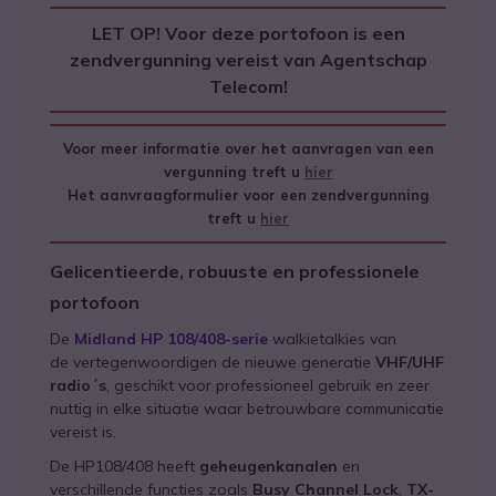
LET OP! Voor deze portofoon is een
zendvergunning vereist van Agentschap
Telecom!
Voor meer informatie over het aanvragen van een
vergunning treft u
hier
Het aanvraagformulier voor een zendvergunning
treft u
hier
Gelicentieerde, robuuste en professionele
portofoon
De
Midland HP 108/408-serie
walkietalkies van
de vertegenwoordigen de nieuwe generatie
VHF/UHF
radio´s
, geschikt voor professioneel gebruik en zeer
nuttig in elke situatie waar betrouwbare communicatie
vereist is.
De HP108/408 heeft
geheugenkanalen
en
verschillende functies zoals
Busy Channel Lock
,
TX-