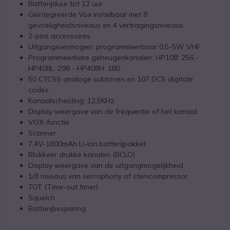
Batterijduur tot 12 uur
Geïntegreerde Vox instelbaar met 8
gevoeligheidsniveaus en 4 vertragingsniveaus
2-pins accessoires
Uitgangsvermogen: programmeerbaar 0,5-5W VHF
Programmeerbare geheugenkanalen: HP108: 256 -
HP408L: 298 - HP408H: 180
50 CTCSS analoge subtonen en 107 DCS digitale
codes
Kanaalscheiding: 12,5KHz
Display weergave van de frequentie of het kanaal
VOX-functie
Scanner
7,4V-1600mAh Li-Ion batterijpakket
Blokkeer drukke kanalen (BCLO)
Display weergave van de uitgangmogelijkheid
1/8 niveaus van secraphony of stemcompressor
TOT (Time-out timer)
Squelch
Batterijbesparing