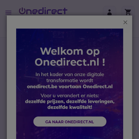
Ga naar de inhoud
Toggle
Nav
Sluit
B2B-webshop – Minimale bestelwaarde: 300 € (excl.
btw)
Home
Portofoons
Portofoons met vergunning
Midland HP108 - VHF
Ga naar het einde van de afbeeldingen-gallerij