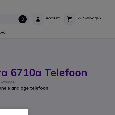
Account
Winkelwagen
ct?
ra 6710a Telefoon
t: ATD0032A
nele analoge telefoon