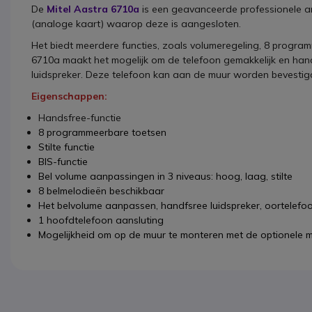
De
Mitel Aastra 6710a
is een geavanceerde professionele a
(analoge kaart) waarop deze is aangesloten.
Het biedt meerdere functies, zoals volumeregeling, 8 progra
6710a maakt het mogelijk om de telefoon gemakkelijk en hand
luidspreker. Deze telefoon kan aan de muur worden bevestig
Eigenschappen:
Handsfree-functie
8 programmeerbare toetsen
Stilte functie
BIS-functie
Bel volume aanpassingen in 3 niveaus: hoog, laag, stilte
8 belmelodieën beschikbaar
Het belvolume aanpassen, handfsree luidspreker, oortelefo
1 hoofdtelefoon aansluting
Mogelijkheid om op de muur te monteren met de optionele m