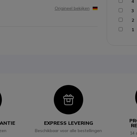
4
Origineel bekijken
3
2
1
con
Icon
PR
RANTIE
EXPRESS LEVERING
R
jzen
Beschikbaar voor alle bestellingen
14 