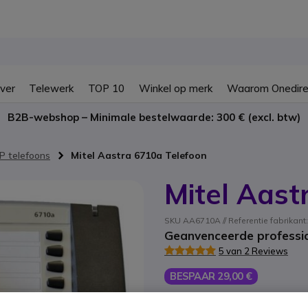
ver
Telewerk
TOP 10
Winkel op merk
Waarom Onedire
B2B-webshop – Minimale bestelwaarde: 300 € (excl. btw)
P telefoons
Mitel Aastra 6710a Telefoon
Mitel Aast
SKU AA6710A // Referentie fabrikan
Geanvenceerde professio
5 van 2 Reviews
BESPAAR 29,00 €
76,95 €