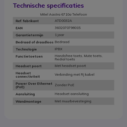
Technische specificaties
Mitel Aastra 6710a Telefoon
ATD0032A
Ref. fabrikant
3602070798015
EAN
1 jaar
Garantietermijn
Bedraad
Bedraad of draadloos
IPBX
Technologie
Handsfree toets, Mute toets,
Functietoetsen
Redial toets
Met headset poort
Headset poort
Headset
Verbinding met RJ kabel
connectiviteit
Power Over Ethernet
Zonder PoE
(PoE)
Headset aansluiting
Aansluiting
Met muurbevesteging
Wandmontage