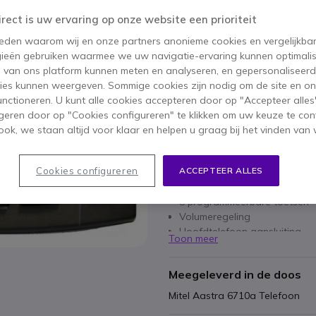
47,95 €
ex. BTW
-
58,02 €
inc
irect is uw ervaring op onze website een prioriteit
Aantal
IN WIN
 reden waarom wij en onze partners anonieme cookies en vergelijkba
ieën gebruiken waarmee we uw navigatie-ervaring kunnen optimalis
s van ons platform kunnen meten en analyseren, en gepersonaliseer
Niet op voorraad
ies kunnen weergeven. Sommige cookies zijn nodig om de site en on
functioneren. U kunt alle cookies accepteren door op "Accepteer alles"
1 jaar
Fabrieksgarantie
geren door op "Cookies configureren" te klikken om uw keuze te con
ok, we staan altijd voor klaar en helpen u graag bij het vinden van 
Belangrijkste kenmerken
Cookies configureren
ACCEPTEER ALLES
Analoge telefoon
Handsfree-functie
8 programmeerbare toetsen
Volumeregeling
Hoofdtelefoon aansluiting
Toon meer
Garantie: 1 jaar
Meegeleverd in de doos
Mitel Aastra 6710a Telefoon