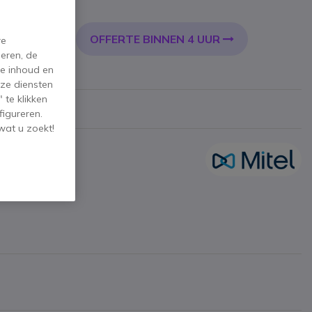
l. BTW
OFFERTE BINNEN 4 UUR
KELWAGEN
re
eren, de
de inhoud en
ze diensten
 te klikken
figureren.
wat u zoekt!