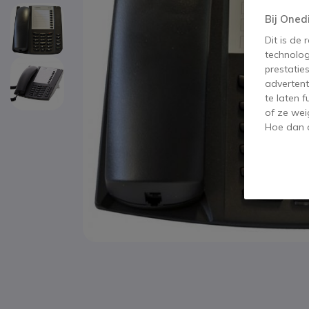
Bij Oned
Dit is de
technolog
prestatie
advertent
te laten 
of ze wei
Hoe dan o
Ga naar het begin van de afbeeldingen-gallerij