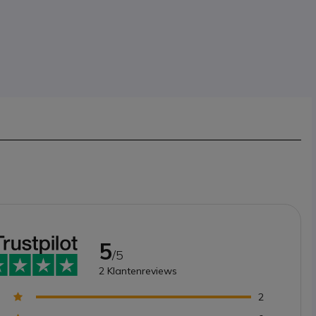
5
/5
2
Klantenreviews
2