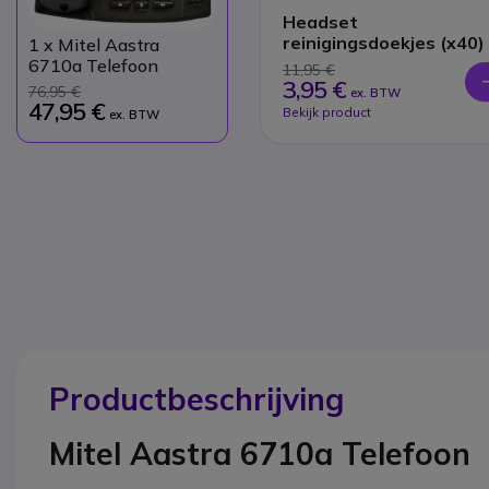
Headset
reinigingsdoekjes (x40)
1
x Mitel Aastra
6710a Telefoon
11,95 €
3,95 €
76,95 €
ex. BTW
47,95 €
Bekijk product
ex. BTW
Productbeschrijving
Mitel Aastra 6710a Telefoon