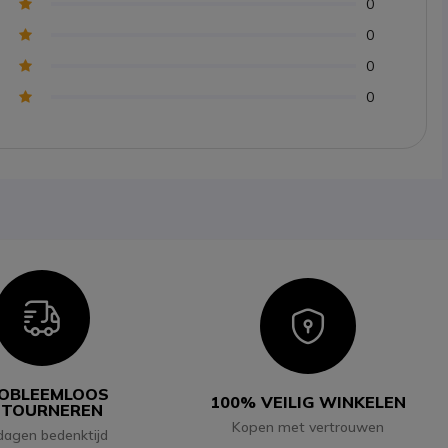
0
0
0
0
Icon
Icon
OBLEEMLOOS
100% VEILIG WINKELEN
ETOURNEREN
Kopen met vertrouwen
dagen bedenktijd