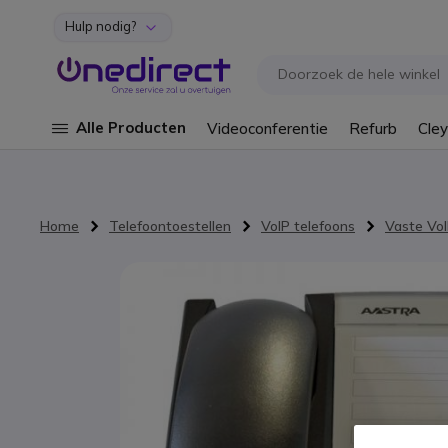
Hulp nodig?
Ga naar de inhoud
Alle Producten
Videoconferentie
Refurb
Cley
Home
Telefoontoestellen
VoIP telefoons
Vaste VoI
Ga naar het einde van de afbeeldingen-gallerij