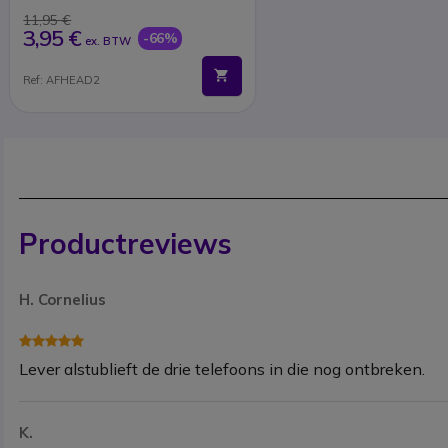
11,95 €
3,95 €
-66%
ex. BTW
Ref: AFHEAD2
Productreviews
H. Cornelius
Lever alstublieft de drie telefoons in die nog ontbreken.
K.