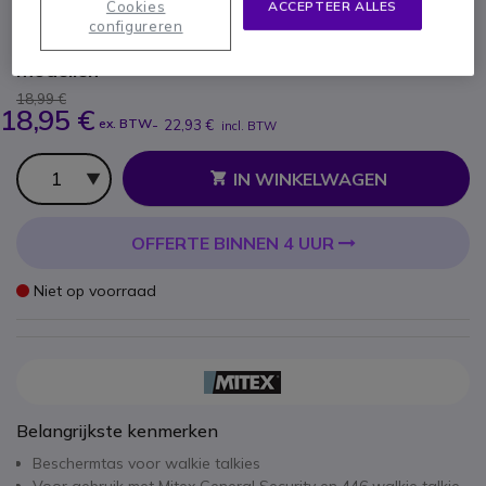
Cookies
ACCEPTEER ALLES
configureren
SKU MITCASEGEN // Referentie fabrikant: MITEX CASE
Beschermtas voor General, Security en 446
modellen
18,99 €
18,95 €
ex. BTW
-
22,93 €
incl. BTW
Aantal
IN WINKELWAGEN
OFFERTE BINNEN 4 UUR
Niet op voorraad
Belangrijkste kenmerken
Beschermtas voor walkie talkies