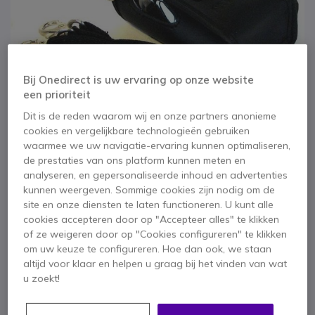
Bij Onedirect is uw ervaring op onze website
een prioriteit
Dit is de reden waarom wij en onze partners anonieme
cookies en vergelijkbare technologieën gebruiken
waarmee we uw navigatie-ervaring kunnen optimaliseren,
de prestaties van ons platform kunnen meten en
analyseren, en gepersonaliseerde inhoud en advertenties
kunnen weergeven. Sommige cookies zijn nodig om de
1
2
site en onze diensten te laten functioneren. U kunt alle
Beschermtas voor
Ga naar het begin van de afbeeldingen-gallerij
cookies accepteren door op "Accepteer alles" te klikken
of ze weigeren door op "Cookies configureren" te klikken
Mitex General,
om uw keuze te configureren. Hoe dan ook, we staan
altijd voor klaar en helpen u graag bij het vinden van wat
Security en 446
u zoekt!
walkie talkies