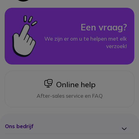
Een vraag?
We zijn er om u te helpen met elk
verzoek!
icon
Online help
After-sales service en FAQ
Ons bedrijf