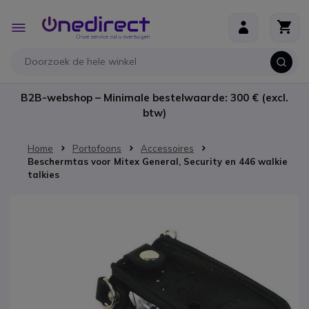
Ga naar de inhoud
Toggle
Nav
B2B-webshop – Minimale bestelwaarde: 300 € (excl.
btw)
Home
Portofoons
Accessoires
Beschermtas voor Mitex General, Security en 446 walkie
talkies
Ga naar het einde van de afbeeldingen-gallerij