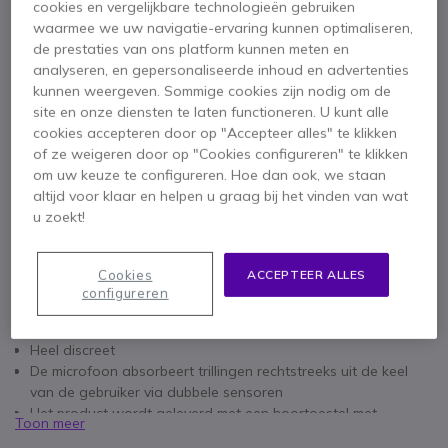
cookies en vergelijkbare technologieën gebruiken
Aantal
IN WINKELWAGEN
waarmee we uw navigatie-ervaring kunnen optimaliseren,
de prestaties van ons platform kunnen meten en
analyseren, en gepersonaliseerde inhoud en advertenties
OFFERTE BINNEN 4 UUR
kunnen weergeven. Sommige cookies zijn nodig om de
site en onze diensten te laten functioneren. U kunt alle
Niet op voorraad
cookies accepteren door op "Accepteer alles" te klikken
of ze weigeren door op "Cookies configureren" te klikken
om uw keuze te configureren. Hoe dan ook, we staan
1 jaar
Fabrieksgarantie
altijd voor klaar en helpen u graag bij het vinden van wat
u zoekt!
Cookies
ACCEPTEER ALLES
configureren
Belangrijkste kenmerken
Ideale oplossing voor lawaaierige omgevingen
Heel discreet
De microfoon absorbeert trillingen rechtstreeks uit de keel
van de gebruiker via dubbele sensoren
Het product wordt geleverd met een hoortoestel met
Toon meer
akoestische buis keelmicrofoon met trillingsopname PTT-