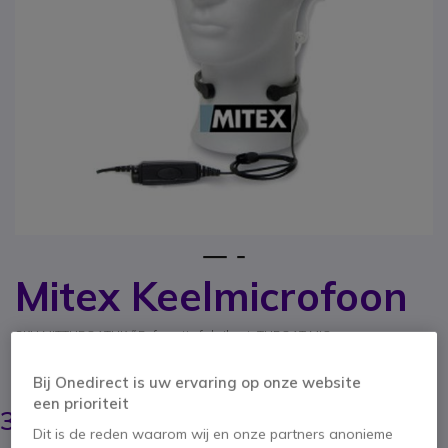
1
2
Mitex Keelmicrofoon
Ga naar het begin van de afbeeldingen-gallerij
SKU MITTHROATUK // Referentie fabrikant: THROAT MIC
Keelmicrofoon met tweedraads akoestische buis:
ideal voor lawaaierige omgevingen
Bij Onedirect is uw ervaring op onze website
34,99 €
een prioriteit
34,95 €
ex. BTW
-
42,29 €
incl. BTW
Dit is de reden waarom wij en onze partners anonieme