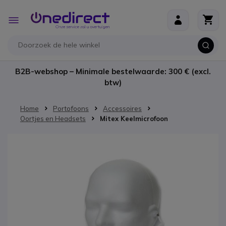
Ga naar de inhoud
Toggle
Nav
B2B-webshop – Minimale bestelwaarde: 300 € (excl.
btw)
Home
Portofoons
Accessoires
Oortjes en Headsets
Mitex Keelmicrofoon
Ga naar het einde van de afbeeldingen-gallerij