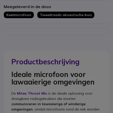
flapknop en aparte PTT-knop die naar beneden kan schuiven
Meegeleverd in de doos
voor verborgen vingerbediening.
Compatibel met Mitex walkietalkies
Keelmicrofoon
Tweedraads akoestische buis
Productbeschrijving
Ideale microfoon voor
lawaaierige omgevingen
De
Mitex Throat Mic
is de ideale oplossing voor
draagbare radiogebruikers die moeten
communiceren in lawaaierige of winderige
omgevingen
, omdat microfoons rond de nek worden