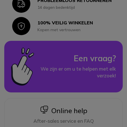
PROBLEEMLOOS RETOURNEREN
Icon
14 dagen bedenktijd
100% VEILIG WINKELEN
Icon
Kopen met vertrouwen
Een vraag?
We zijn er om u te helpen met elk
verzoek!
icon
Online help
After-sales service en FAQ