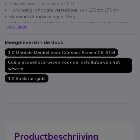
Geschikt voor schermen tot 110
Handmatig in hoogte verstelbaar: van 125 tot 175 cm
Maximaal draagvermogen: 35kg
Inclusief twee legplanken om uw apparatuur op te plaatsen
Toon meer
Snelle en eenvoudige installatie van uw scherm
Meegeleverd in de doos
1 X Mobiele Meubel voor Connect Screen CS-STM
Complete set schroeven voor de installatie van het
scherm
1 X Snelstartgids
Productbeschrijving