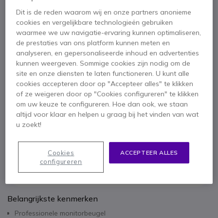
professionele monitoren
Dit is de reden waarom wij en onze partners anonieme
4 van 1 Reviews
cookies en vergelijkbare technologieën gebruiken
449,95 €
waarmee we uw navigatie-ervaring kunnen optimaliseren,
ex. BTW
544,44 €
incl. BTW
de prestaties van ons platform kunnen meten en
Aantal
analyseren, en gepersonaliseerde inhoud en advertenties
IN WINKELWAGEN
kunnen weergeven. Sommige cookies zijn nodig om de
site en onze diensten te laten functioneren. U kunt alle
OFFERTE BINNEN 4 UUR
cookies accepteren door op "Accepteer alles" te klikken
of ze weigeren door op "Cookies configureren" te klikken
om uw keuze te configureren. Hoe dan ook, we staan
Niet op voorraad
altijd voor klaar en helpen u graag bij het vinden van wat
u zoekt!
3 jaar
Fabrieksgarantie
Cookies
ACCEPTEER ALLES
configureren
Belangrijkste kenmerken
Professionele monitorbeugel