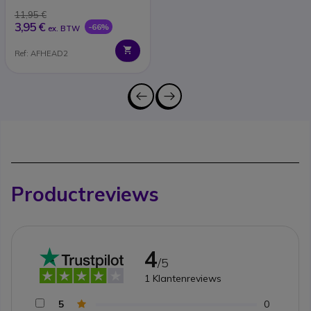
11,95 €
3,95 €
-66%
ex. BTW
Ref: AFHEAD2
Productreviews
4
/5
1
Klantenreviews
5
0