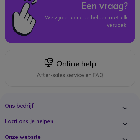
Een vraag?
We zijn er om u te helpen met elk
verzoek!
icon
Online help
After-sales service en FAQ
Ons bedrijf
Laat ons je helpen
Onze website