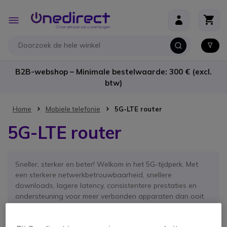
Ga naar de inhoud
Toggle
Nav
B2B-webshop – Minimale bestelwaarde: 300 € (excl.
btw)
Home
Mobiele telefonie
5G-LTE router
5G-LTE router
Sneller, sterker en beter! Welkom in het 5G-tijdperk. Met
een sterkere netwerkbetrouwbaarheid, snellere
downloads, lagere latency, consistentere prestaties en
ondersteuning voor meer verbonden apparaten dan ooit
tevoren! Het is nu klaar om uw leven naar een nieuw
dimensie te brengen.