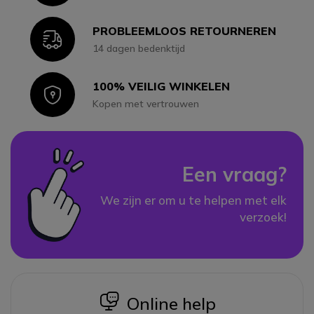
PROBLEEMLOOS RETOURNEREN
Icon
14 dagen bedenktijd
100% VEILIG WINKELEN
Icon
Kopen met vertrouwen
Een vraag?
We zijn er om u te helpen met elk
verzoek!
icon
Online help