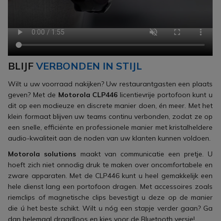
BLIJF
VERBONDEN IN STIJL
Wilt u uw voorraad nakijken? Uw restaurantgasten een plaats
geven? Met de
Motorola CLP446
licentievrije portofoon kunt u
dit op een modieuze en discrete manier doen, én meer. Met het
klein formaat blijven uw teams continu verbonden, zodat ze op
een snelle, efficiënte en professionele manier met kristalheldere
audio-kwaliteit aan de noden van uw klanten kunnen voldoen.
Motorola solutions
maakt van communicatie een pretje. U
hoeft zich niet onnodig druk te maken over oncomfortabele en
zware apparaten. Met de CLP446 kunt u heel gemakkelijk een
hele dienst lang een portofoon dragen. Met accessoires zoals
riemclips of magnetische clips bevestigt u deze op de manier
die ú het beste schikt. Wilt u nóg een stapje verder gaan? Ga
dan helemaal draadloos en kies voor de Bluetooth versie!