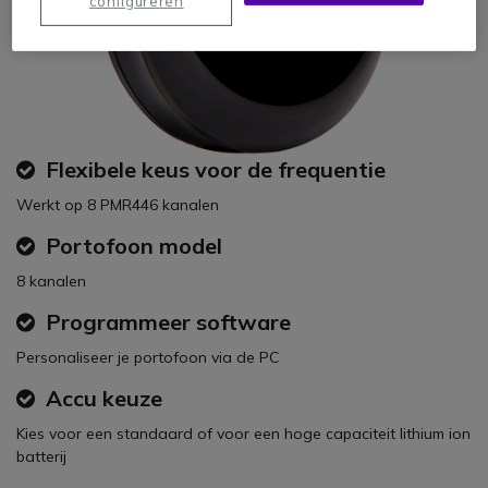
configureren
Flexibele keus voor de frequentie
Werkt op 8 PMR446 kanalen
Portofoon model
8 kanalen
Programmeer software
Personaliseer je portofoon via de PC
Accu keuze
Kies voor een standaard of voor een hoge capaciteit lithium ion
batterij