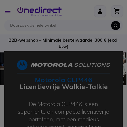
Ga naar de inhoud
Toggle
Nav
B2B-webshop – Minimale bestelwaarde: 300 € (excl.
btw)
Motorola CLP446
Licentievrije Walkie-Talkie
De Motorola CLP446 is een
superlichte en compacte licentievrije
portofoon, met een modieus
ontwerp zowel voor snelle en