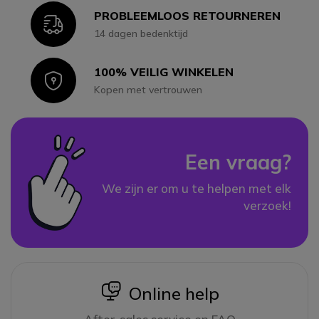
PROBLEEMLOOS RETOURNEREN
Icon
14 dagen bedenktijd
100% VEILIG WINKELEN
Icon
Kopen met vertrouwen
Een vraag?
We zijn er om u te helpen met elk
verzoek!
icon
Online help