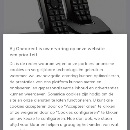
Bij Onedirect is uw ervaring op onze website
een prioriteit
Dit is de reden waarom wij en onze partners anonieme
cookies en vergelijkbare technologieën gebruiken
waarmee we uw navigatie-ervaring kunnen optimaliseren,
1
Motorola Startac
de prestaties van ons platform kunnen meten en
Ga naar het begin van de afbeeldingen-gallerij
analyseren, en gepersonaliseerde inhoud en advertenties
S1201 Duo-pakket
kunnen weergeven. Sommige cookies zijn nodig om de
site en onze diensten te laten functioneren. U kunt alle
cookies accepteren door op "Accepteer alles" te klikken
SKU MOS12DN // Referentie fabrikant: 107S1202BLACKEF
of ze weigeren door op "Cookies configureren" te klikken
Set van twee draadloze Motorola S12-telefoons
om uw keuze te configureren. Hoe dan ook, we staan
altijd voor klaar en helpen u graag bij het vinden van wat