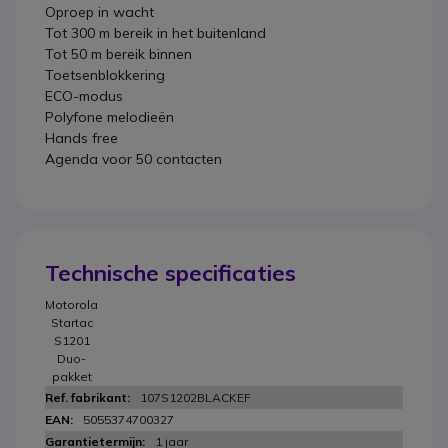
Oproep in wacht
Tot 300 m bereik in het buitenland
Tot 50 m bereik binnen
Toetsenblokkering
ECO-modus
Polyfone melodieën
Hands free
Agenda voor 50 contacten
Technische specificaties
Motorola
Startac
S1201
Duo-
pakket
107S1202BLACKEF
5055374700327
1 jaar