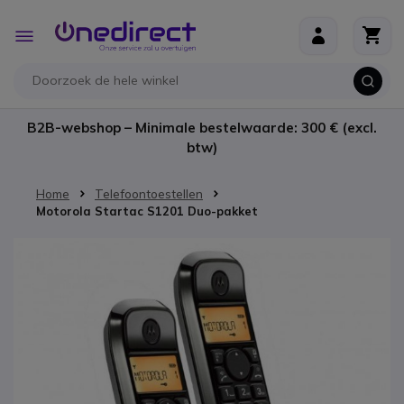
Ga naar de inhoud
Toggle
Nav
B2B-webshop – Minimale bestelwaarde: 300 € (excl.
btw)
Home
Telefoontoestellen
Motorola Startac S1201 Duo-pakket
Ga naar het einde van de afbeeldingen-gallerij