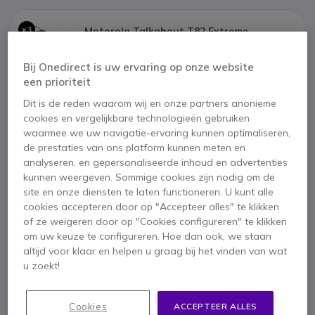
x3
Motorola Talkabout T82 Extreme
75,41 €
Bij Onedirect is uw ervaring op onze website
een prioriteit
Dit is de reden waarom wij en onze partners anonieme
x6
Beveiligings Headset voor Motorola
cookies en vergelijkbare technologieën gebruiken
Walkie Talkies
waarmee we uw navigatie-ervaring kunnen optimaliseren,
19,55 €
de prestaties van ons platform kunnen meten en
analyseren, en gepersonaliseerde inhoud en advertenties
kunnen weergeven. Sommige cookies zijn nodig om de
site en onze diensten te laten functioneren. U kunt alle
cookies accepteren door op "Accepteer alles" te klikken
1 jaar
Fabrieksgarantie
of ze weigeren door op "Cookies configureren" te klikken
om uw keuze te configureren. Hoe dan ook, we staan
altijd voor klaar en helpen u graag bij het vinden van wat
Belangrijkste kenmerken
u zoekt!
PMR446 - vergunningsvrije portofoon
16 kanalen plus 121 privacycodes
Cookies
ACCEPTEER ALLES
IVox functie - Handsfree