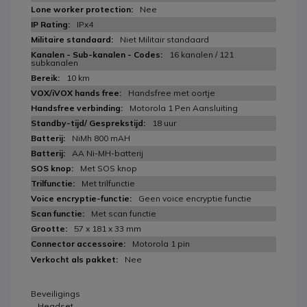
Nee
IPx4
Niet Militair standaard
16 kanalen / 121
subkanalen
10 km
Handsfree met oortje
Motorola 1 Pen Aansluiting
18 uur
NiMh 800 mAH
AA Ni-MH-batterij
Met SOS knop
Met trilfunctie
Geen voice encryptie functie
Met scan functie
57 x 181 x 33 mm
Motorola 1 pin
Nee
Beveiligings
Headset