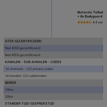
Motorola Talkabo
+ 6x Bodyguard Oo
4.4 van 
ATEX GECERTIFICEERD
Niet ATEX gecertificeerd
Niet ATEX gecertificeerd
KANALEN - SUB-KANALEN - CODES
16 channels - 121 privacy codes
16 kanalen, 121 subkanalen
BEREIK
10km
10km
STANDBY-TIJD/ GESPREKSTIJD