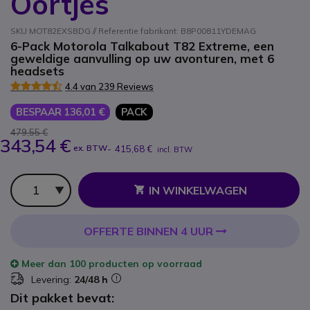
Oortjes
SKU MOT82EXSBDG // Referentie fabrikant: B8P00811YDEMAG
6-Pack Motorola Talkabout T82 Extreme, een
geweldige aanvulling op uw avonturen, met 6
headsets
4.4 van 239 Reviews
BESPAAR 136,01 €
PACK
479,55 €
343,54 €
ex. BTW
-
415,68 €
incl. BTW
Aantal
IN WINKELWAGEN
OFFERTE BINNEN 4 UUR
Meer dan
100 producten
op voorraad
Levering:
24/48 h
Dit pakket bevat: