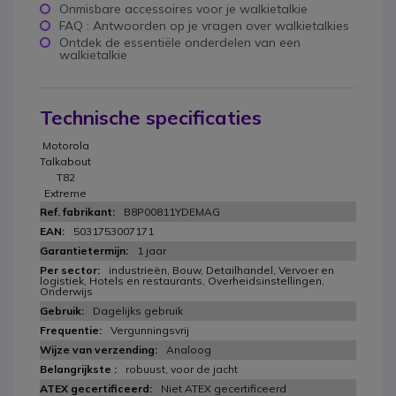
Onmisbare accessoires voor je walkietalkie
FAQ : Antwoorden op je vragen over walkietalkies
Ontdek de essentiële onderdelen van een
walkietalkie
Technische specificaties
Motorola
Talkabout
T82
Extreme
B8P00811YDEMAG
5031753007171
1 jaar
industrieën, Bouw, Detailhandel, Vervoer en
logistiek, Hotels en restaurants, Overheidsinstellingen,
Onderwijs
Dagelijks gebruik
Vergunningsvrij
Analoog
robuust, voor de jacht
Niet ATEX gecertificeerd