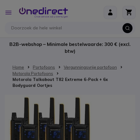
Ga naar de inhoud
Toggle
Nav
B2B-webshop – Minimale bestelwaarde: 300 € (excl.
btw)
Home
Portofoons
Vergunningsvrije portofoon
Motorola Portofoons
Motorola Talkabout T82 Extreme 6-Pack + 6x
Bodyguard Oortjes
Ga naar het einde van de afbeeldingen-gallerij