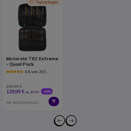
Icon
Topverkoper
Motorola T82 Extreme
- Quad Pack
4.6 van 263
Reviews
216,95 €
129,95 €
-40%
ex. BTW
Ref: MOT82EXQUAD