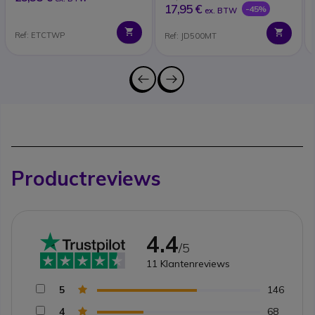
17,95 €
-45%
ex. BTW
Ref: ETCTWP
Ref: JD500MT
Productreviews
4.4
/5
11
Klantenreviews
5
146
4
68