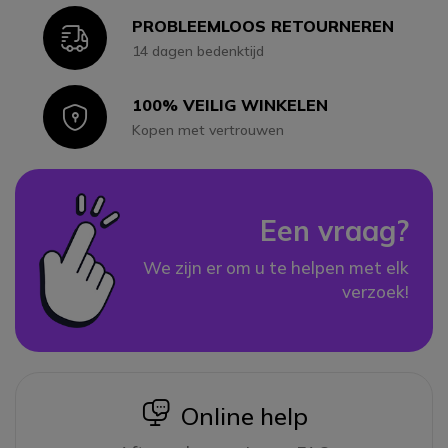
PROBLEEMLOOS RETOURNEREN
Icon
14 dagen bedenktijd
100% VEILIG WINKELEN
Icon
Kopen met vertrouwen
Een vraag?
We zijn er om u te helpen met elk
verzoek!
icon
Online help