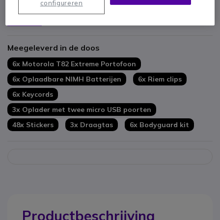
configureren
Vibratiefunctie en LED-licht
Oplaadbare NiMH-batterijen
Toon meer
Waterbestendig IPX4
Met draagtas
Meegeleverd in de doos
Slot lege batterij waarschuwing
Inclusief 6x Bodyguard kit
6x Motorola T82 Extreme Portofoon
6x Oplaadbare NIMH Batterijen
6x Riem clips
6x Keycords
3x Oplader met twee micro USB poorten
48x Stickers
3x Draagtas
6x Bodyguard kit
Productbeschrijving