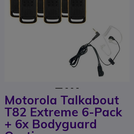
1
2
3
4
Motorola Talkabout
Ga naar het begin van de afbeeldingen-gallerij
T82 Extreme 6-Pack
+ 6x Bodyguard