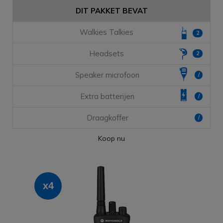
DIT PAKKET BEVAT
Walkies Talkies
2
Headsets
2
Speaker microfoon
/
Extra batterijen
/
Draagkoffer
/
Koop nu
x4