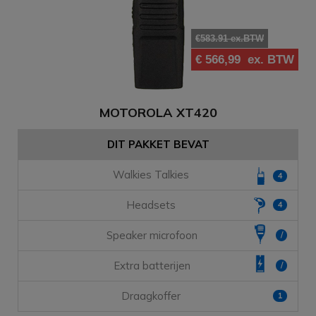
€583.91 ex.BTW
€ 566,99
ex. BTW
MOTOROLA XT420
DIT PAKKET BEVAT
Walkies Talkies
4
Headsets
4
Speaker microfoon
/
Extra batterijen
/
Draagkoffer
1