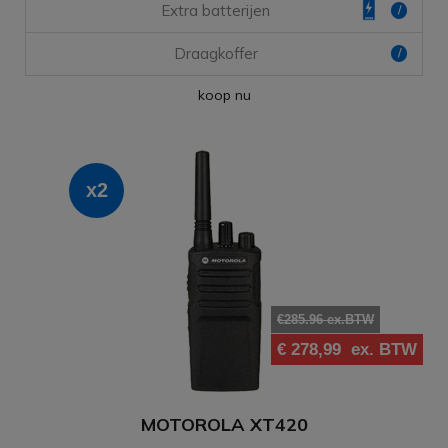
Extra batterijen
/
Draagkoffer
/
koop nu
x2
€285.96 ex.BTW
€ 278,99
ex. BTW
MOTOROLA XT420