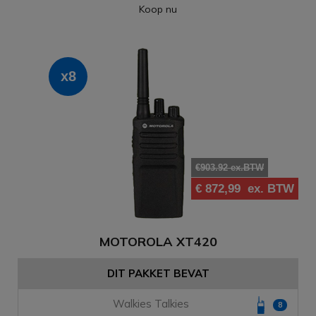
Koop nu
x8
€903.92 ex.BTW
€ 872,99
ex. BTW
MOTOROLA XT420
DIT PAKKET BEVAT
Walkies Talkies
8