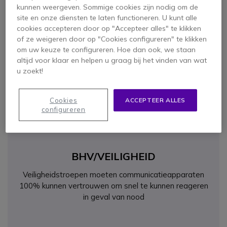
kunnen weergeven. Sommige cookies zijn nodig om de
Op een bouwplaats is het van groot belang dat
site en onze diensten te laten functioneren. U kunt alle
werknemers die machines bedienen in contact staan
cookies accepteren door op "Accepteer alles" te klikken
met grondpersoneel
of ze weigeren door op "Cookies configureren" te klikken
om uw keuze te configureren. Hoe dan ook, we staan
altijd voor klaar en helpen u graag bij het vinden van wat
u zoekt!
Cookies
ACCEPTEER ALLES
configureren
BHV/VEILIGHEID
Veiligheidstroepen moeten communicatieapparaten
100% kunnen vertrouwen om snel te kunnen reageren
in geval van nood