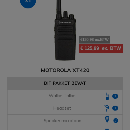
x1
€130.98 ex.BTW
€ 125,99
ex. BTW
MOTOROLA XT420
DIT PAKKET BEVAT
Walkie Talkie
1
Headset
1
Speaker microfoon
/