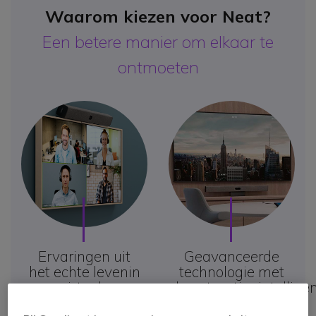
Waarom kiezen voor Neat?
Een betere manier om elkaar te
ontmoeten
Ervaringen uit
Geavanceerde
het echte leven
in
technologie met
virtuele
kunstmatige
intellige
vergaderingen
in audio en video