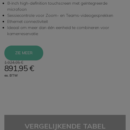
8-inch high-definition touchscreen met geïntegreerde
microfoon
Sessiecontrole voor Zoom- en Teams-videogesprekken
Ethernet connectiviteit
Ideaal om meer dan één eenheid te combineren voor
kamerreservatie
ZIE MEER
1.024,05 €
891,95 €
ex. BTW
VERGELIJKENDE TABEL