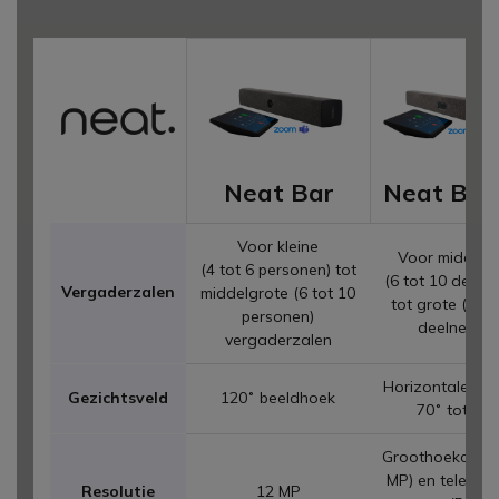
Neat Bar
Neat Bar
Voor kleine
Voor middelg
(4 tot 6 personen) tot
(6 tot 10 deeln
Vergaderzalen
middelgrote (6 tot 10
tot grote (10 t
personen)
deelnemers
vergaderzalen
Horizontale ho
Gezichtsveld
120˚ beeldhoek
70˚ tot 11
Groothoekcame
MP) en telesco
Resolutie
12 MP