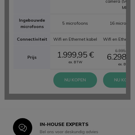
camera (50 MP
MP
Ingebouwde
5 microfoons
16 microfoo
microfoons
Connectiviteit
Wifi en Ethernet kabel
Wifi en Ethernet
6.995,95 €
1.999,95 €
6.298,9
Prijs
ex. BTW
ex. BTW
NU KOPEN
NU KOPE
IN-HOUSE EXPERTS
Icon
Bel ons voor deskundig advies