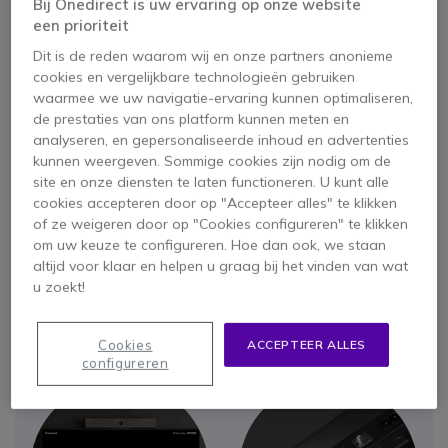
Bij Onedirect is uw ervaring op onze website
een prioriteit
Dit is de reden waarom wij en onze partners anonieme
cookies en vergelijkbare technologieën gebruiken
waarmee we uw navigatie-ervaring kunnen optimaliseren,
de prestaties van ons platform kunnen meten en
analyseren, en gepersonaliseerde inhoud en advertenties
kunnen weergeven. Sommige cookies zijn nodig om de
site en onze diensten te laten functioneren. U kunt alle
cookies accepteren door op "Accepteer alles" te klikken
of ze weigeren door op "Cookies configureren" te klikken
Neat symmetrie:
Elegante en
om uw keuze te configureren. Hoe dan ook, we staan
unieke
zelf-
ergonomische
altijd voor klaar en helpen u graag bij het vinden van wat
vormende
ontwerpen
om in
u zoekt!
technologie
elke ruimte te
integreren
Cookies
ACCEPTEER ALLES
configureren