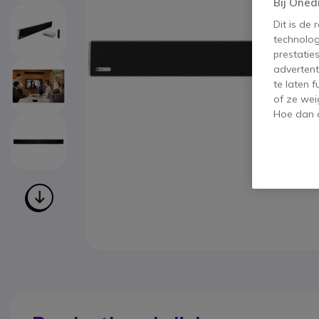
Bij Oned
Dit is de
technolog
prestatie
advertent
te laten 
of ze wei
Hoe dan o
Ga naar het begin van de afbeeldingen-gallerij