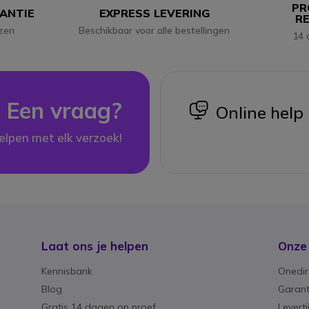
PR
RANTIE
EXPRESS LEVERING
R
jzen
Beschikbaar voor alle bestellingen
14 
Een vraag?
icon
Online help
elpen met elk verzoek!
Laat ons je helpen
Onze
Kennisbank
Onedir
Blog
Garant
Gratis 14 dagen op proef
Levert