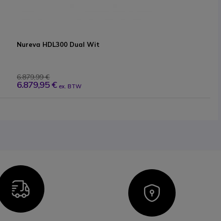
Nureva HDL300 Dual Wit
6.879,99 €
6.879,95 €
ex. BTW
Icon
Icon