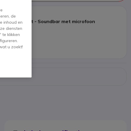
re
eren, de
HDL310 zwart - Soundbar met microfoon
de inhoud en
ze diensten
€
,95 €
 te klikken
ex. BTW
figureren.
volger
wat u zoekt!