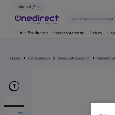
Hulp nodig?
Ga naar de inhoud
Alle Producten
Videoconferentie
Refurb
Cley
Home
Conferencing
Video collaboration
Medium ve
Ga naar het einde van de afbeeldingen-gallerij