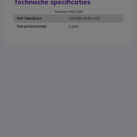
Technische specificaties
Nureva HDL300
101190-04 BLACK
Ref. fabrikant
2 jaar
Garantietermijn