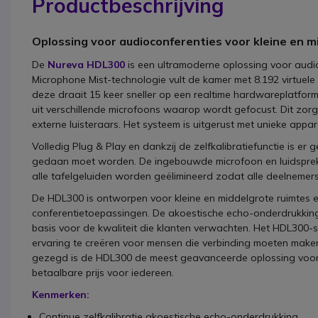
Productbeschrijving
Oplossing voor audioconferenties voor kleine en m
De
Nureva HDL300
is een ultramoderne oplossing voor audi
Microphone Mist-technologie vult de kamer met 8.192 virtuele 
deze draait 15 keer sneller op een realtime hardwareplatfo
uit verschillende microfoons waarop wordt gefocust. Dit zorgt
externe luisteraars. Het systeem is uitgerust met unieke app
Volledig Plug & Play en dankzij de zelfkalibratiefunctie is er
gedaan moet worden. De ingebouwde microfoon en luidsprek
alle tafelgeluiden worden geëlimineerd zodat alle deelnemers
De HDL300 is ontworpen voor kleine en middelgrote ruimtes e
conferentietoepassingen. De akoestische echo-onderdrukking
basis voor de kwaliteit die klanten verwachten. Het HDL30
ervaring te creëren voor mensen die verbinding moeten mak
gezegd is de HDL300 de meest geavanceerde oplossing voor 
betaalbare prijs voor iedereen.
Kenmerken:
Continue zelfkalibratie akoestische echo-onderdrukking