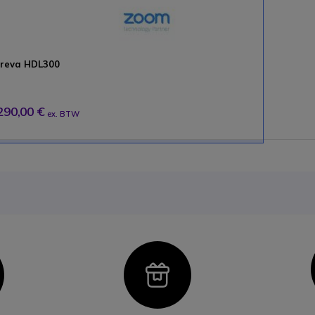
reva HDL300
290,00 €
ex. BTW
con
Icon