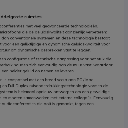
iddelgrote ruimtes
oconferenties met veel geavanceerde technologieën.
microfoons die de geluidskwaliteit aanzienlijk verbeteren:
rm dan conventionele systemen en deze technologie bestaat
 voor een gelijktijdige en dynamische geluidskwaliteit voor
aratuur om dynamische gesprekken vast te leggen.
 geen configuratie of technische aanpassing voor het stuk die
erbalk houden zich eenvoudig aan de muur vast, waardoor
 een helder geluid op nemen en leveren.
n is compatibel met een breed scala aan PC / Mac-
 en Full-Duplex ruisonderdrukkingstechnologie vormen de
0-systeem is helemaal opnieuw ontworpen om een geweldige
en en moeten samenwerken met externe collega´s. Eenvoudig
audioconferenties die ooit is gemaakt, tegen een