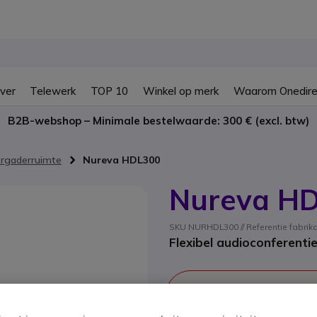
ver
Telewerk
TOP 10
Winkel op merk
Waarom Onedire
B2B-webshop – Minimale bestelwaarde: 300 € (excl. btw)
rgaderruimte
Nureva HDL300
Nureva H
SKU NURHDL300 // Referentie fabrik
Flexibel audioconferenti
Dit product wordt niet
Dit product is vervange