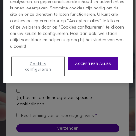
analyseren, en gepersonaliseerde inhoud en advertenties
kunnen weergeven. Sommige cookies zijn nodig om de
site en onze diensten te laten functioneren. U kunt alle
Product naam
cookies accepteren door op "Accepteer alles" te klikken
of ze weigeren door op "Cookies configureren" te klikken
Artikel nummer
om uw keuze te configureren. Hoe dan ook, we staan
altijd voor klaar en helpen u graag bij het vinden van wat
u zoekt!
Aantal
Cookies
ACCEPTEER ALLES
Commentaar
configureren
Ja, hou me op de hoogte van speciale
aanbiedingen
Bescherming van persoonsgegevens
Verzenden