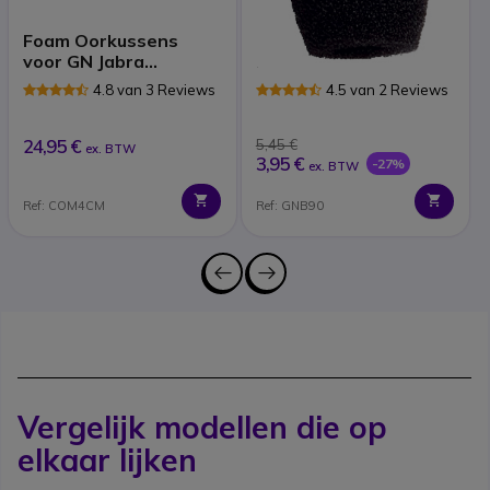
Foam Oorkussens
Schuimrubberen
voor GN Jabra
Microfoonkapje voor
Headsets
Jabra Headsets (X1)
4.8 van 3 Reviews
4.5 van 2 Reviews
24,95 €
5,45 €
ex. BTW
3,95 €
-27%
ex. BTW
Ref: COM4CM
Ref: GNB90
Vergelijk modellen die op
elkaar lijken