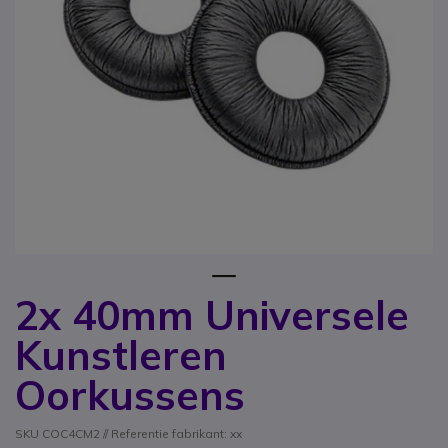
1
2x 40mm Universele
Ga naar het begin van de afbeeldingen-gallerij
Kunstleren
Oorkussens
SKU COC4CM2 // Referentie fabrikant: xx