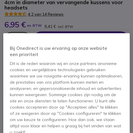
4cm in diameter van vervangende kussens voor
headsets
4.2 van 14 Reviews
6,95 €
ex. BTW
8,41 €
incl. BTW
Aantal
IN WINKELWAGEN
Bij Onedirect is uw ervaring op onze website
een prioriteit
OFFERTE BINNEN 4 UUR
Dit is de reden waarom wij en onze partners anonieme
cookies en vergelijkbare technologieën gebruiken
2 producten
op voorraad
Levering:
24/48 h
waarmee we uw navigatie-ervaring kunnen optimaliseren,
de prestaties van ons platform kunnen meten en
6 maanden
Fabrieksgarantie
analyseren, en gepersonaliseerde inhoud en advertenties
kunnen weergeven. Sommige cookies zijn nodig om de
site en onze diensten te laten functioneren. U kunt alle
cookies accepteren door op "Accepteer alles" te klikken
of ze weigeren door op "Cookies configureren" te klikken
om uw keuze te configureren. Hoe dan ook, we staan
altijd voor klaar en helpen u graag bij het vinden van wat
Belangrijkste kenmerken
u zoekt!