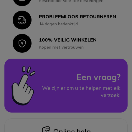
Beschikbaar voor alle bestellingen
PROBLEEMLOOS RETOURNEREN
Icon
14 dagen bedenktijd
100% VEILIG WINKELEN
Icon
Kopen met vertrouwen
Een vraag?
We zijn er om u te helpen met elk
verzoek!
icon
Online help