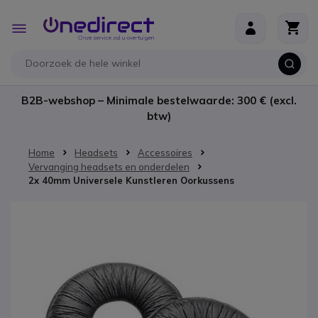
Ga naar de inhoud
Toggle
Nav
B2B-webshop – Minimale bestelwaarde: 300 € (excl.
btw)
Home
Headsets
Accessoires
Vervanging headsets en onderdelen
2x 40mm Universele Kunstleren Oorkussens
Ga naar het einde van de afbeeldingen-gallerij