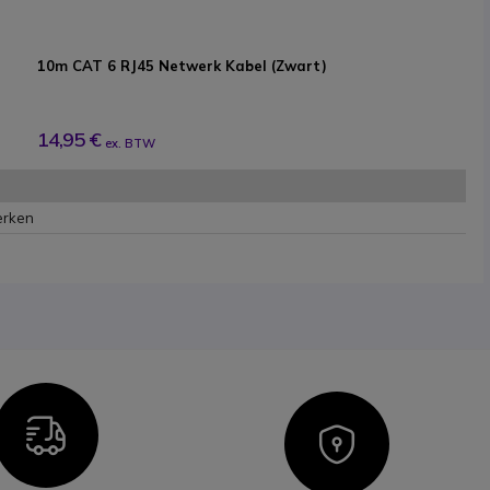
10m CAT 6 RJ45 Netwerk Kabel (Zwart)
14,95 €
ex. BTW
erken
Icon
Icon