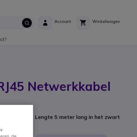
Account
Winkelwagen
ct?
RJ45 Netwerkkabel
nt: C6S0500N
bel (Zwart). Lengte 5 meter lang in het zwart
incl. BTW
re
eren, de