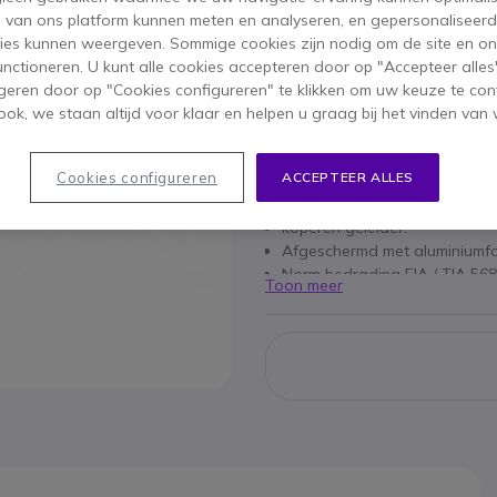
Aantal
IN WIN
s van ons platform kunnen meten en analyseren, en gepersonaliseer
ies kunnen weergeven. Sommige cookies zijn nodig om de site en on
functioneren. U kunt alle cookies accepteren door op "Accepteer alles"
Niet op voorraad
geren door op "Cookies configureren" te klikken om uw keuze te con
ok, we staan altijd voor klaar en helpen u graag bij het vinden van 
Belangrijkste kenmerken
Cookies configureren
ACCEPTEER ALLES
AWG 26/7 kabel met impedan
Gouden contactschakelaars.
koperen geleider.
Afgeschermd met aluminiumfo
Norm bedrading EIA / TIA 568
Toon meer
PVC afdekking.
Kleur: zwart.
Lengte: 5 meter