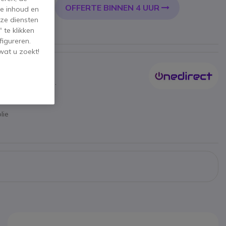
OFFERTE BINNEN 4 UUR
KELWAGEN
de inhoud en
ze diensten
 te klikken
figureren.
wat u zoekt!
tie van100 Ohms.
lie
.