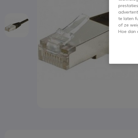
prestatie
advertent
te laten 
of ze wei
Hoe dan o
Ga naar het begin van de afbeeldingen-gallerij