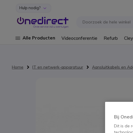
Hulp nodig?
Ga naar de inhoud
Alle Producten
Videoconferentie
Refurb
Cley
Home
IT en netwerk-apparatuur
Aansluitkabels en Ad
Ga naar het einde van de afbeeldingen-gallerij
Bij Oned
Dit is de
technolog