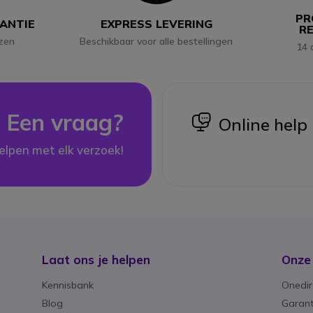
PR
RANTIE
EXPRESS LEVERING
R
jzen
Beschikbaar voor alle bestellingen
14 
Een vraag?
icon
Online help
elpen met elk verzoek!
Laat ons je helpen
Onze
Kennisbank
Onedir
Blog
Garant