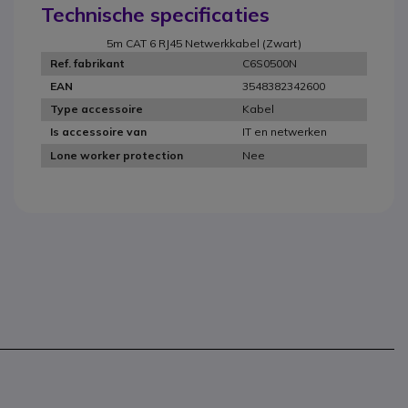
Technische specificaties
5m CAT 6 RJ45 Netwerkkabel (Zwart)
C6S0500N
Ref. fabrikant
3548382342600
EAN
Kabel
Type accessoire
IT en netwerken
Is accessoire van
Nee
Lone worker protection