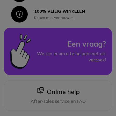
100% VEILIG WINKELEN
Icon
Kopen met vertrouwen
Een vraag?
We zijn er om u te helpen met elk
verzoek!
icon
Online help
After-sales service en FAQ