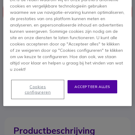
Dit product wordt niet meer geproduceerd.
cookies en vergelijkbare technologieën gebruiken
Dit product is vervangen door
Cleyver USB-A
waarmee we uw navigatie-ervaring kunnen optimaliseren,
netadapter 12W
de prestaties van ons platform kunnen meten en
analyseren, en gepersonaliseerde inhoud en advertenties
kunnen weergeven. Sommige cookies zijn nodig om de
site en onze diensten te laten functioneren. U kunt alle
cookies accepteren door op "Accepteer alles" te klikken
Cleyver USB-A netadapter 12W
of ze weigeren door op "Cookies configureren" te klikken
9,95 €
om uw keuze te configureren. Hoe dan ook, we staan
ex. BTW
altijd voor klaar en helpen u graag bij het vinden van wat
Bekijk opvolger
u zoekt!
Cookies
ACCEPTEER ALLES
configureren
Productbeschrijving