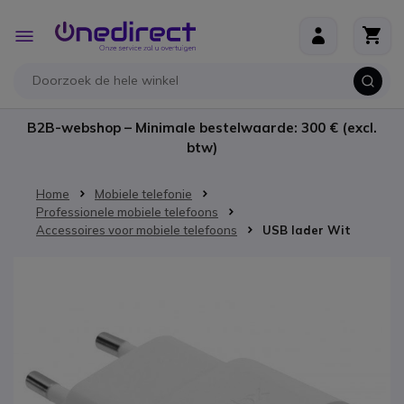
Ga naar de inhoud
Toggle
Nav
B2B-webshop – Minimale bestelwaarde: 300 € (excl.
btw)
Home
Mobiele telefonie
Professionele mobiele telefoons
Accessoires voor mobiele telefoons
USB lader Wit
Ga naar het einde van de afbeeldingen-gallerij