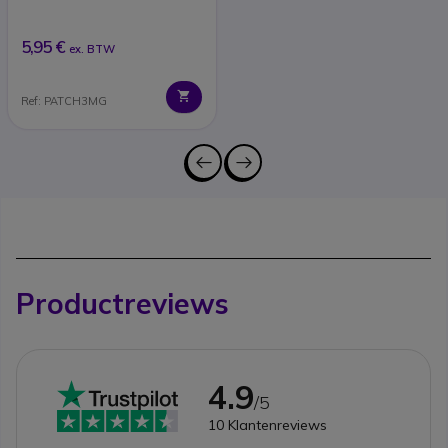
5,95 €
ex. BTW
Ref: PATCH3MG
Productreviews
4.9
/5
10
Klantenreviews