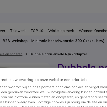
ver
Telewerk
TOP 10
Winkel op merk
Waarom Onedire
B2B-webshop – Minimale bestelwaarde: 300 € (excl. btw)
els en snoeren
Dubbele naar enkele RJ45 adapter
Dubbele n
adapter
irect is uw ervaring op onze website een prioriteit
SKU DEDRJ45C // Referentie fabrika
 reden waarom wij en onze partners anonieme cookies en vergelijkba
Dubbele naar enkele RJ45
ieën gebruiken waarmee we uw navigatie-ervaring kunnen optimalis
5 van 1 Reviews
s van ons platform kunnen meten en analyseren, en gepersonaliseer
ies kunnen weergeven. Sommige cookies zijn nodig om de site en on
19,95 €
ex. BTW
24,14