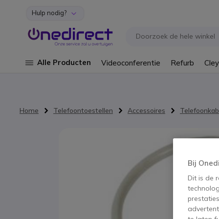
Hulp nodig?
Ga naar de inhoud
Alle Producten
Videoconferentie
Refurb
Cley
Home
Telefoontoestellen
Accessoires
Telefoonkab
Ga naar het einde van de afbeeldingen-gallerij
Bij Oned
Dit is de
technolog
prestatie
advertent