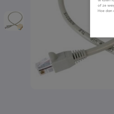
te laten 
of ze wei
Hoe dan o
Ga naar het begin van de afbeeldingen-gallerij