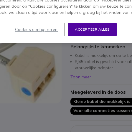
functioneren. U kunt alle cookies accepteren door op "Accepteer alles"
geren door op "Cookies configureren" te klikken om uw keuze te con
Aantal
IN WIN
ok, we staan altijd voor klaar en helpen u graag bij het vinden van 
Niet op voorraad
Cookies configureren
ACCEPTEER ALLES
Belangrijkste kenmerken
Kabel is makkelijk om op te b
RJ45 kabel is geschikt voor a
vrouwelijke adapter
Toon meer
Meegeleverd in de doos
Kleine kabel die makkelijk is
Voor alle connecties tussen