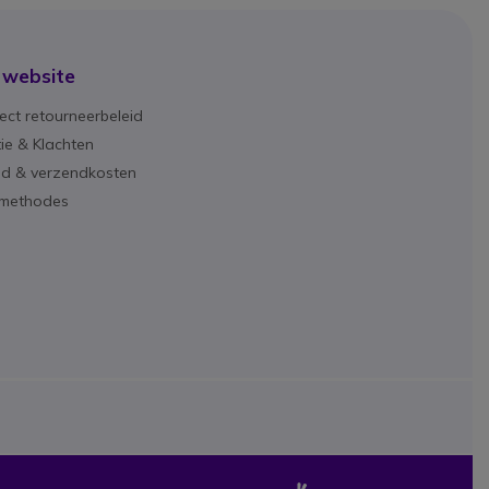
 website
ect retourneerbeleid
ie & Klachten
ijd & verzendkosten
lmethodes