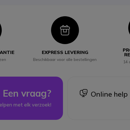
con
Icon
PR
RANTIE
EXPRESS LEVERING
R
jzen
Beschikbaar voor alle bestellingen
14 
Een vraag?
icon
Online help
elpen met elk verzoek!