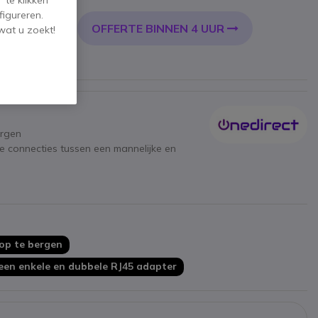
 te klikken
figureren.
OFFERTE BINNEN 4 UUR
KELWAGEN
wat u zoekt!
ergen
lle connecties tussen een mannelijke en
 op te bergen
 een enkele en dubbele RJ45 adapter