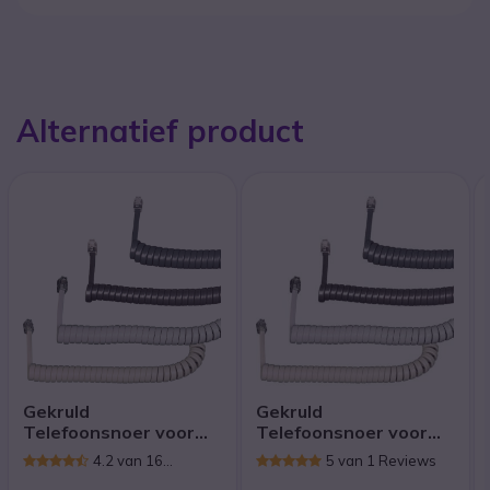
Alternatief product
Gekruld
Gekruld
Telefoonsnoer voor
Telefoonsnoer voor
Handset 0.5m Wit
Handset 5m Grafiet
4.2 van 16
5 van 1 Reviews
Reviews