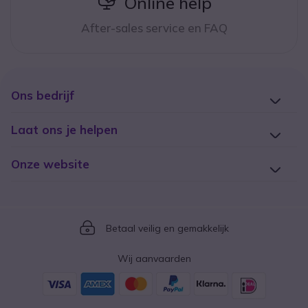
icon
Online help
After-sales service en FAQ
Ons bedrijf
Laat ons je helpen
Onze website
Icon
Betaal veilig en gemakkelijk
Wij aanvaarden