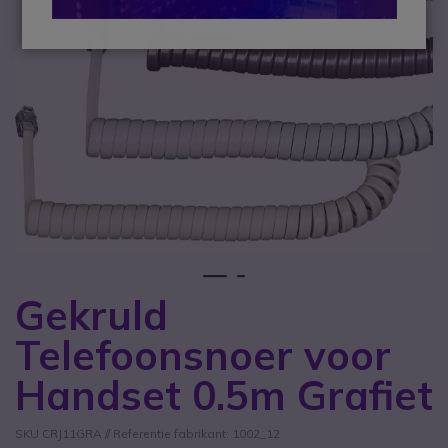
1
2
Gekruld
Ga naar het begin van de afbeeldingen-gallerij
Telefoonsnoer voor
Handset 0.5m Grafiet
SKU CRJ11GRA // Referentie fabrikant: 1002_12