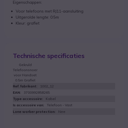
Eigenschappen:
Voor telefoons met RJ11-aansluiting
Uitgerolde lengte: 0.5m
Kleur: grafiet
Technische specificaties
Gekruld
Telefoonsnoer
voor Handset
0.5m Grafiet
1002_12
3700992858265
Kabel
Telefoon - Vast
Nee