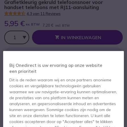
Grafietkleurig gekruld telefoonsnoer voor
handset telefoons met RJ11-aansluiting
4.3 van 11 Reviews
5,95 €
ex. BTW
7,20 €
incl. BTW
Aantal
IN WINKELWAGEN
OFFERTE BINNEN 4 UUR
Bij Onedirect is uw ervaring op onze website
Meer dan
100 producten
op voorraad
een prioriteit
Levering:
24/48 h
Dit is de reden waarom wij en onze partners anonieme
cookies en vergelijkbare technologieën gebruiken
waarmee we uw navigatie-ervaring kunnen optimaliseren,
de prestaties van ons platform kunnen meten en
analyseren, en gepersonaliseerde inhoud en advertenties
kunnen weergeven. Sommige cookies zijn nodig om de
site en onze diensten te laten functioneren. U kunt alle
Belangrijkste kenmerken
cookies accepteren door op "Accepteer alles" te klikken
Voor telefoons met RJ11-aansluiting