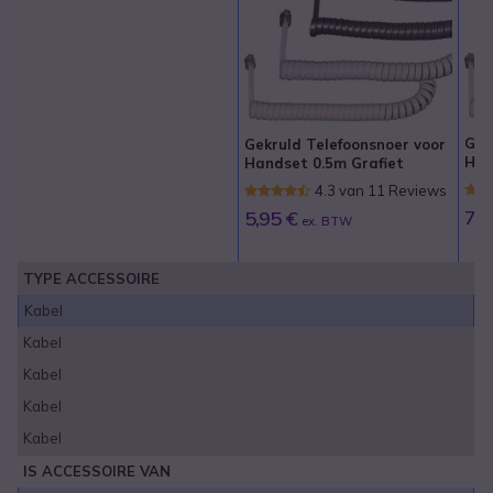
Gek
Gekruld Telefoonsnoer voor
Han
Handset 0.5m Grafiet
4.3 van 11 Reviews
7,9
5,95 €
ex. BTW
TYPE ACCESSOIRE
Kabel
Kabel
Kabel
Kabel
Kabel
IS ACCESSOIRE VAN