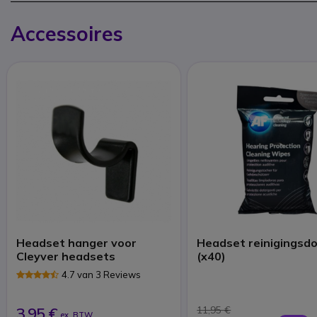
Accessoires
Headset hanger voor
Headset reinigingsd
Cleyver headsets
(x40)
4.7 van 3 Reviews
3,95 €
11,95 €
ex. BTW