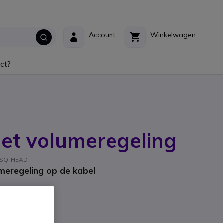
Account
Winkelwagen
ct?
et volumeregeling
: CSQ-HEAD
meregeling op de kabel
BTW