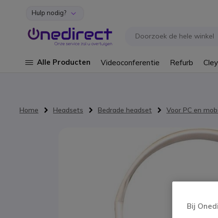
Hulp nodig?
Ga naar de inhoud
Alle Producten
Videoconferentie
Refurb
Cley
Home
Headsets
Bedrade headset
Voor PC en mobi
Ga naar het einde van de afbeeldingen-gallerij
Bij Oned