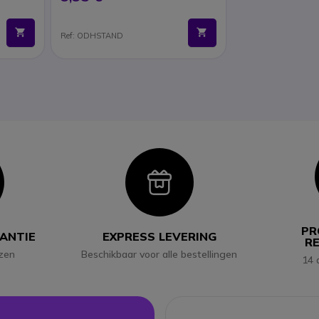
Ref: ODHSTAND
con
Icon
PR
RANTIE
EXPRESS LEVERING
R
jzen
Beschikbaar voor alle bestellingen
14 