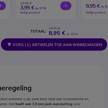
11,95 €
9,95 €
3,95 €
ex. 
ex. BTW
Bekijk product
Bekijk product
14,95 €
TOTAAL:
8,95 €
ex. BTW
VOEG (
1
) ARTIKELEN TOE AAN WINKELWAGEN
meregeling
product wanneer u op zoek bent naar een economische en
teren. Het
heeft een 3,5 mm jack-aansluiting
voor