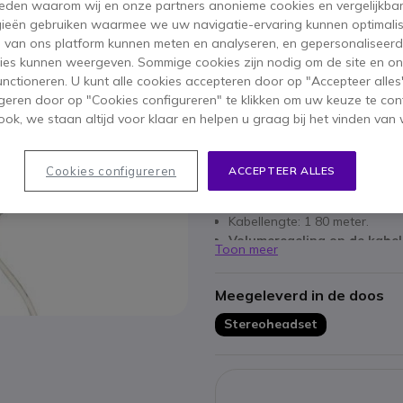
 reden waarom wij en onze partners anonieme cookies en vergelijkba
Aantal
ieën gebruiken waarmee we uw navigatie-ervaring kunnen optimalis
IN WIN
s van ons platform kunnen meten en analyseren, en gepersonaliseer
ies kunnen weergeven. Sommige cookies zijn nodig om de site en on
48 producten
op voorraad
functioneren. U kunt alle cookies accepteren door op "Accepteer alles"
geren door op "Cookies configureren" te klikken om uw keuze te con
ok, we staan altijd voor klaar en helpen u graag bij het vinden van 
Belangrijkste kenmerken
Jack 3 5 mm aansluiting.
Cookies configureren
ACCEPTEER ALLES
Stereoheadset zonder micr
Verstelbare hoofdband
Kabellengte: 1 80 meter.
Volumeregeling op de kabel
Toon meer
Frequentiebereik: 20Hz - 20K
Impedantie: 32 ohm
Meegeleverd in de doos
Kleur: wit
Stereoheadset