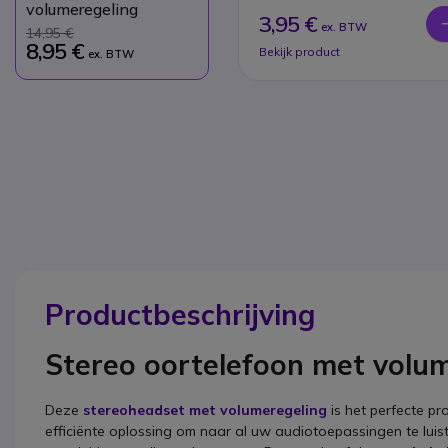
volumeregeling
3,95 €
ex. BTW
14,95 €
8,95 €
Bekijk product
ex. BTW
Productbeschrijving
Stereo oortelefoon met volu
Deze
stereoheadset met volumeregeling
is het perfecte 
efficiënte oplossing om naar al uw audiotoepassingen te luis