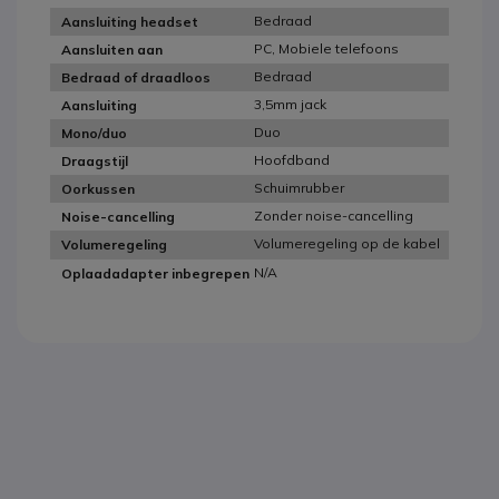
Bedraad
Aansluiting headset
PC, Mobiele telefoons
Aansluiten aan
Bedraad
Bedraad of draadloos
3,5mm jack
Aansluiting
Duo
Mono/duo
Hoofdband
Draagstijl
Schuimrubber
Oorkussen
Zonder noise-cancelling
Noise-cancelling
Volumeregeling op de kabel
Volumeregeling
N/A
Oplaadadapter inbegrepen