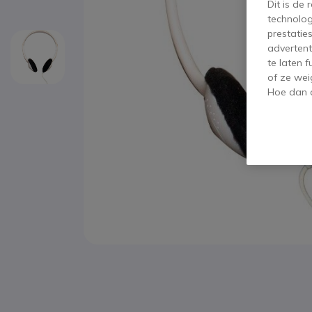
Dit is de
technolog
prestatie
advertent
te laten 
of ze wei
Hoe dan o
Ga naar het begin van de afbeeldingen-gallerij