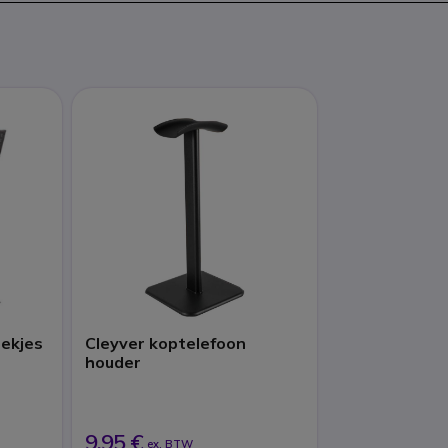
oekjes
Cleyver koptelefoon
houder
9,95 €
ex. BTW