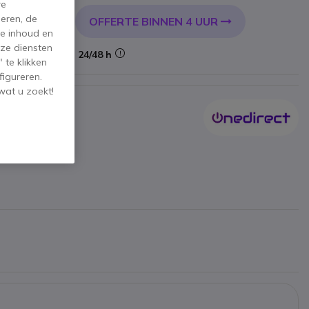
re
eren, de
OFFERTE BINNEN 4 UUR
KELWAGEN
de inhoud en
ze diensten
Levering:
24/48 h
 te klikken
figureren.
wat u zoekt!
ofoon
.
Hz.