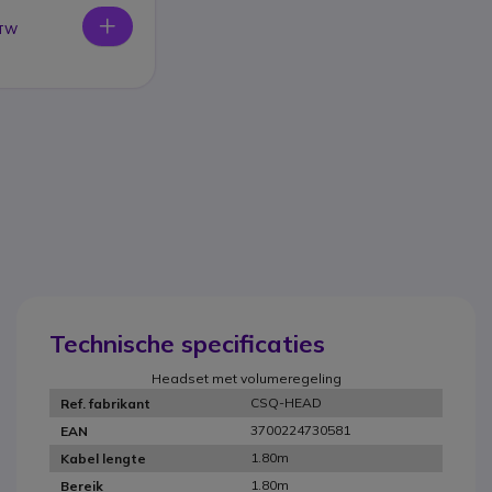
BTW
Technische specificaties
Headset met volumeregeling
CSQ-HEAD
Ref. fabrikant
3700224730581
EAN
1.80m
Kabel lengte
1.80m
Bereik