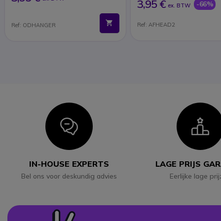
3,95 €
-66%
ex. BTW
Ref: AFHEAD2
Ref: ODHANGER
Icon
I
IN-HOUSE EXPERTS
LAGE PRIJS GA
Bel ons voor deskundig advies
Eerlijke lage pri