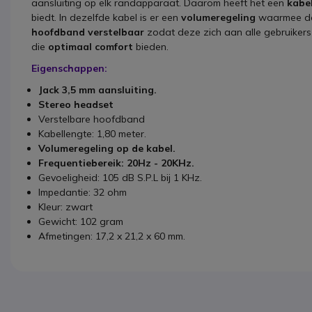
aansluiting op elk randapparaat. Daarom heeft het een
kabe
biedt. In dezelfde kabel is er een
volumeregeling
waarmee de 
hoofdband verstelbaar
zodat deze zich aan alle gebruiker
die
optimaal comfort
bieden.
Eigenschappen:
Jack 3,5 mm aansluiting.
Stereo headset
Verstelbare hoofdband
Kabellengte: 1,80 meter.
Volumeregeling op de kabel.
Frequentiebereik: 20Hz - 20KHz.
Gevoeligheid: 105 dB S.P.L bij 1 KHz.
Impedantie: 32 ohm
Kleur: zwart
Gewicht: 102 gram
Afmetingen: 17,2 x 21,2 x 60 mm.