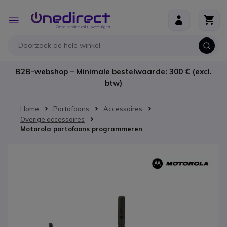
Ga naar de inhoud
Toggle
Nav
B2B-webshop – Minimale bestelwaarde: 300 € (excl.
btw)
Home
Portofoons
Accessoires
Overige accessoires
Motorola portofoons programmeren
Ga naar het einde van de afbeeldingen-gallerij