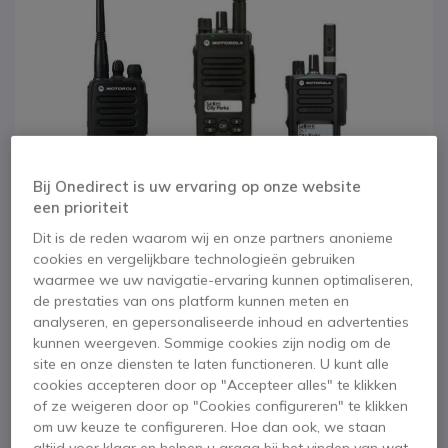
Bij Onedirect is uw ervaring op onze website
een prioriteit
Dit is de reden waarom wij en onze partners anonieme
cookies en vergelijkbare technologieën gebruiken
waarmee we uw navigatie-ervaring kunnen optimaliseren,
1
2
3
Motorola portofoons
de prestaties van ons platform kunnen meten en
Ga naar het begin van de afbeeldingen-gallerij
analyseren, en gepersonaliseerde inhoud en advertenties
programmeren
kunnen weergeven. Sommige cookies zijn nodig om de
site en onze diensten te laten functioneren. U kunt alle
cookies accepteren door op "Accepteer alles" te klikken
SKU MOPROG // Referentie fabrikant: PROGRAMACION
of ze weigeren door op "Cookies configureren" te klikken
Aangepaste programmering voor Motorola
om uw keuze te configureren. Hoe dan ook, we staan
PMR446 of gelicentieerde walkies
altijd voor klaar en helpen u graag bij het vinden van wat