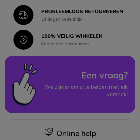
PROBLEEMLOOS RETOURNEREN
Icon
14 dagen bedenktijd
100% VEILIG WINKELEN
Icon
Kopen met vertrouwen
Een vraag?
We zijn er om u te helpen met elk
verzoek!
icon
Online help