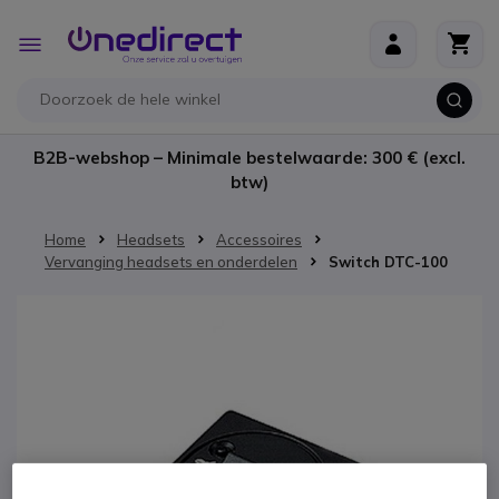
Ga naar de inhoud
Toggle
Nav
B2B-webshop – Minimale bestelwaarde: 300 € (excl.
btw)
Home
Headsets
Accessoires
Vervanging headsets en onderdelen
Switch DTC-100
Ga naar het einde van de afbeeldingen-gallerij