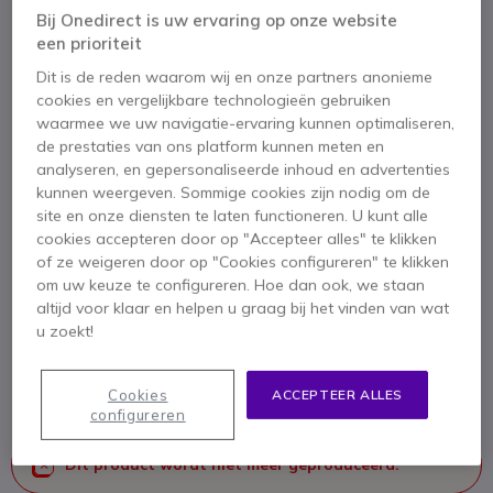
Bij Onedirect is uw ervaring op onze website
een prioriteit
Dit is de reden waarom wij en onze partners anonieme
cookies en vergelijkbare technologieën gebruiken
waarmee we uw navigatie-ervaring kunnen optimaliseren,
de prestaties van ons platform kunnen meten en
analyseren, en gepersonaliseerde inhoud en advertenties
kunnen weergeven. Sommige cookies zijn nodig om de
site en onze diensten te laten functioneren. U kunt alle
cookies accepteren door op "Accepteer alles" te klikken
of ze weigeren door op "Cookies configureren" te klikken
om uw keuze te configureren. Hoe dan ook, we staan
1
Switch DTC-100
altijd voor klaar en helpen u graag bij het vinden van wat
Ga naar het begin van de afbeeldingen-gallerij
u zoekt!
SKU ASSWPC // Referentie fabrikant: DTC-100W/PC
Switch - Switch PC (geluidskaart) / telefoon
Cookies
ACCEPTEER ALLES
configureren
Dit product wordt niet meer geproduceerd.