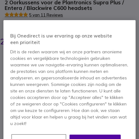
2 Oorkussens voor de Plantronics Supra Plus /
Entera / Blackwire C600 headsets
5 van 11 Reviews
BESPAAR 2,00 €
Bij Onedirect is uw ervaring op onze website
4,95 €
2,95 €
een prioriteit
ex. BTW
-
3,57 €
incl. BTW
Dit is de reden waarom wij en onze partners anonieme
Aantal
IN WINKELWAGEN
cookies en vergelijkbare technologieën gebruiken
waarmee we uw navigatie-ervaring kunnen optimaliseren,
de prestaties van ons platform kunnen meten en
OFFERTE BINNEN 4 UUR
analyseren, en gepersonaliseerde inhoud en advertenties
kunnen weergeven. Sommige cookies zijn nodig om de
Niet op voorraad
site en onze diensten te laten functioneren. U kunt alle
cookies accepteren door op "Accepteer alles" te klikken
of ze weigeren door op "Cookies configureren" te klikken
om uw keuze te configureren. Hoe dan ook, we staan
altijd voor klaar en helpen u graag bij het vinden van wat
u zoekt!
Belangrijkste kenmerken