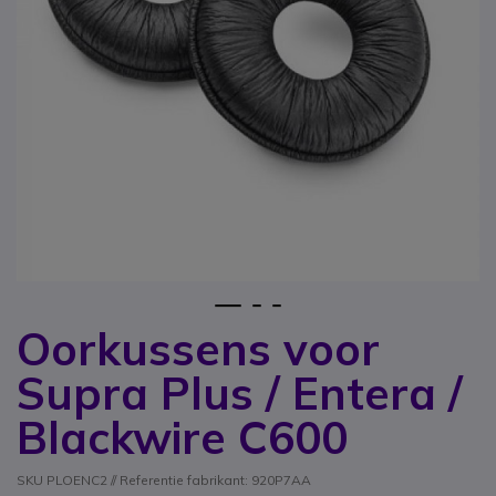
1
2
3
Oorkussens voor
Ga naar het begin van de afbeeldingen-gallerij
Supra Plus / Entera /
Blackwire C600
SKU PLOENC2 // Referentie fabrikant: 920P7AA