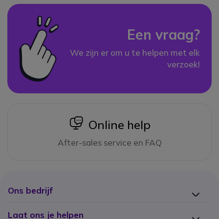
Een vraag?
We zijn er om u te helpen met elk
verzoek!
icon
Online help
After-sales service en FAQ
Ons bedrijf
Laat ons je helpen