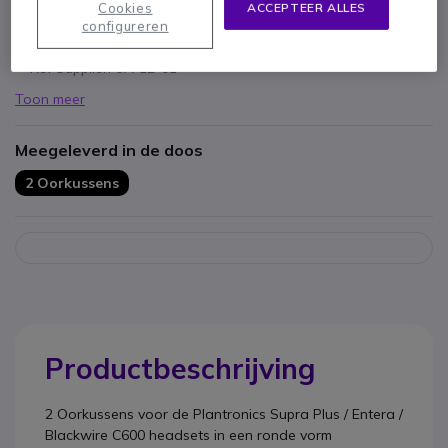
Cookies
ACCEPTEER ALLES
Geschikt voor de Supra Plus Whole and Blackwire C600
configureren
Ronde kunstleren oorkussens
Ref Supplier: 67712-01
Toon meer
Meegeleverd in de doos
2 Oorkussens
Productbeschrijving
2 Oorkussens voor de Plantronics Supra Plus / Entera /
Blackwire C600 headsets in een ronde vorm