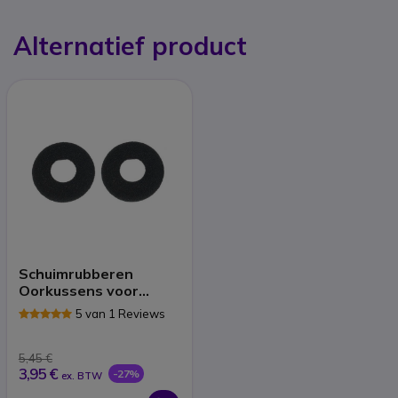
Alternatief product
Schuimrubberen
Oorkussens voor
Supra Plus / Entera /
5 van 1 Reviews
Blackwire C600
5,45 €
3,95 €
-27%
ex. BTW