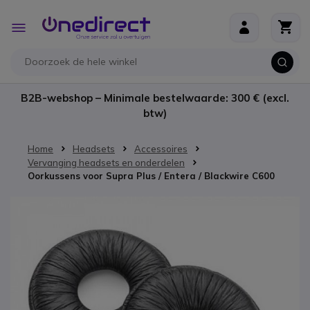
Ga naar de inhoud
Toggle
Nav
B2B-webshop – Minimale bestelwaarde: 300 € (excl.
btw)
Home
Headsets
Accessoires
Vervanging headsets en onderdelen
Oorkussens voor Supra Plus / Entera / Blackwire C600
Ga naar het einde van de afbeeldingen-gallerij