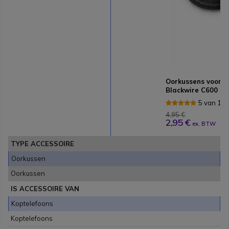
Oorkussens voor Su
Blackwire C600
5 van 11
4,95 €
2,95 €
ex. BTW
TYPE ACCESSOIRE
Oorkussen
Oorkussen
IS ACCESSOIRE VAN
Koptelefoons
Koptelefoons