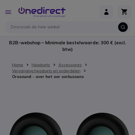
Ga naar de inhoud
Toggle
Nav
B2B-webshop – Minimale bestelwaarde: 300 € (excl.
btw)
Home
Headsets
Accessoires
Vervanging headsets en onderdelen
Orosound - over het oor oorkussens
Ga naar het einde van de afbeeldingen-gallerij