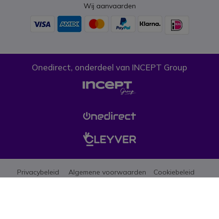
Wij aanvaarden
Onedirect, onderdeel van INCEPT Group
Privacybeleid
Algemene voorwaarden
Cookiebeleid
Let erop dat de prijzen op onze website exclusief btw zijn tenzij anders
aangegeven. (*)Promoties mogen niet gecombineerd worden met andere