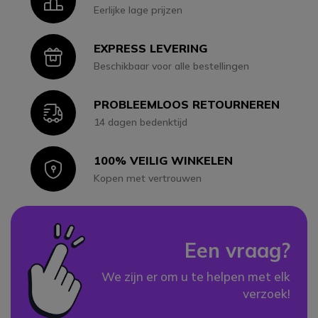
Icon
Eerlijke lage prijzen
EXPRESS LEVERING
Icon
Beschikbaar voor alle bestellingen
PROBLEEMLOOS RETOURNEREN
Icon
14 dagen bedenktijd
100% VEILIG WINKELEN
Icon
Kopen met vertrouwen
Een vraag?
We zijn er om u te helpen met elk
verzoek!