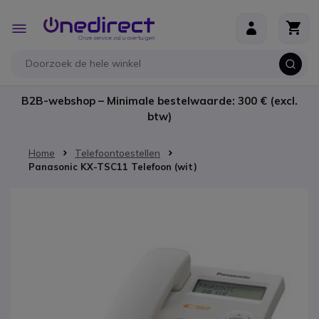
Ga naar de inhoud
Toggle
Nav
B2B-webshop – Minimale bestelwaarde: 300 € (excl.
btw)
Home
Telefoontoestellen
Panasonic KX-TSC11 Telefoon (wit)
Ga naar het einde van de afbeeldingen-gallerij