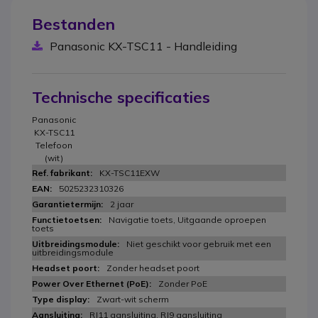
Bestanden
Panasonic KX-TSC11 - Handleiding
Technische specificaties
Panasonic
KX-TSC11
Telefoon
(wit)
KX-TSC11EXW
5025232310326
2 jaar
Navigatie toets, Uitgaande oproepen
toets
Niet geschikt voor gebruik met een
uitbreidingsmodule
Zonder headset poort
Zonder PoE
Zwart-wit scherm
RJ11 aansluiting, RJ9 aansluiting