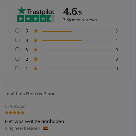
4.6
/5
7
Klantenreviews
5
3
4
4
3
0
2
0
1
0
José Luis Bescós Pisón
07/09/2024
Het was wat ze aanboden
Origineel bekijken