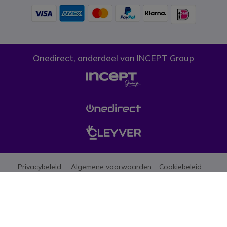
Onedirect, onderdeel van INCEPT Group
Privacybeleid
Algemene voorwaarden
Cookiebeleid
Let erop dat de prijzen op onze website exclusief btw zijn tenzij anders
aangegeven. (*)Promoties mogen niet gecombineerd worden met andere
aanbiedingen, kortingen en gratis geschenken (aanbiedingen beperkt tot
één per bedrijf, zolang de vooraad strekt). © 1999-heden Onedirect