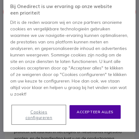
Bij Onedirect is uw ervaring op onze website
Dit product wordt niet meer geproduceerd.
een prioriteit
Dit is de reden waarom wij en onze partners anonieme
Om u van dienst te zijn bieden wij vergelijkbare producten aan
cookies en vergelijkbare technologieën gebruiken
waarmee we uw navigatie-ervaring kunnen optimaliseren,
Bekijk alternatieven
de prestaties van ons platform kunnen meten en
analyseren, en gepersonaliseerde inhoud en advertenties
kunnen weergeven. Sommige cookies zijn nodig om de
site en onze diensten te laten functioneren. U kunt alle
cookies accepteren door op "Accepteer alles" te klikken
of ze weigeren door op "Cookies configureren" te klikken
om uw keuze te configureren. Hoe dan ook, we staan
altijd voor klaar en helpen u graag bij het vinden van wat
u zoekt!
Productbeschrijving
Cookies
ACCEPTEER ALLES
Let op:
Deze telefoon komt met Europese firmware (FSK
configureren
Protocol). Dit houdt in dat u geen nummerweergave heeft
indien uw telefoonprovider gebruiktmaakt van het DTMF
protocol. De taal kan in het Engels of Nederlands ingesteld
worden, en de handleiding kunt u op de productpagina