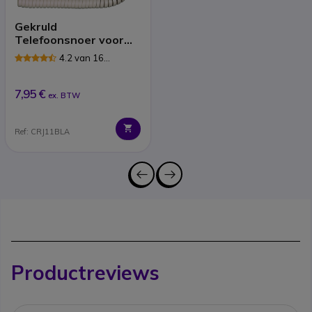
Gekruld
Telefoonsnoer voor
Handset 0.5m Wit
4.2 van 16
Reviews
7,95 €
ex. BTW
Ref: CRJ11BLA
Productreviews