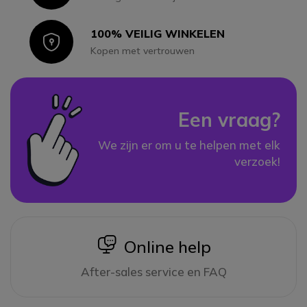
100% VEILIG WINKELEN
Icon
Kopen met vertrouwen
Een vraag?
We zijn er om u te helpen met elk
verzoek!
icon
Online help
After-sales service en FAQ