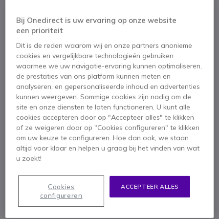
Bij Onedirect is uw ervaring op onze website
een prioriteit
Dit is de reden waarom wij en onze partners anonieme
cookies en vergelijkbare technologieën gebruiken
waarmee we uw navigatie-ervaring kunnen optimaliseren,
de prestaties van ons platform kunnen meten en
analyseren, en gepersonaliseerde inhoud en advertenties
kunnen weergeven. Sommige cookies zijn nodig om de
site en onze diensten te laten functioneren. U kunt alle
cookies accepteren door op "Accepteer alles" te klikken
of ze weigeren door op "Cookies configureren" te klikken
om uw keuze te configureren. Hoe dan ook, we staan
altijd voor klaar en helpen u graag bij het vinden van wat
1
Aktentas voor
u zoekt!
Ga naar het begin van de afbeeldingen-gallerij
Panasonic
Cookies
ACCEPTEER ALLES
Toughbook CF19
configureren