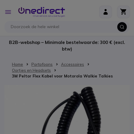
Ga naar de inhoud
Toggle
Nav
B2B-webshop – Minimale bestelwaarde: 300 € (excl.
btw)
Home
Portofoons
Accessoires
Oortjes en Headsets
3M Peltor Flex Kabel voor Motorola Walkie Talkies
Ga naar het einde van de afbeeldingen-gallerij