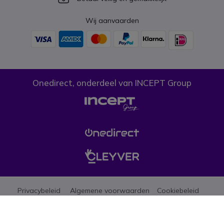
Wij aanvaarden
Onedirect, onderdeel van INCEPT Group
Privacybeleid
Algemene voorwaarden
Cookiebeleid