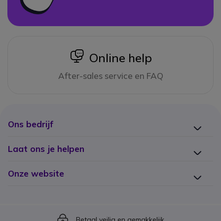
icon
Online help
After-sales service en FAQ
Ons bedrijf
Laat ons je helpen
Onze website
Icon
Betaal veilig en gemakkelijk