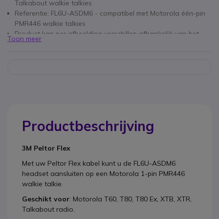
Talkabout walkie talkies
Referentie: FL6U-ASDM6 - compatibel met Motorola één-pin
PMR446 walkie talkies
Product kan per afbeelding verschillen afhankelijk van het
Toon meer
soort verbinding
Productbeschrijving
3M Peltor Flex
Met uw Peltor Flex kabel kunt u de FL6U-ASDM6
headset aansluiten op een Motorola 1-pin PMR446
walkie talkie.
Geschikt voor
: Motorola T60, T80, T80 Ex, XTB, XTR,
Talkabout radio.