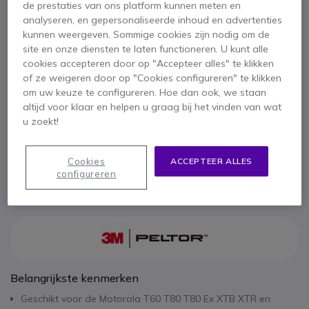
Peltor Flex FL6U-ASDM6 aansluitkabel voor
de prestaties van ons platform kunnen meten en
Motorola 1-pin PMR446 walkie talkies
analyseren, en gepersonaliseerde inhoud en advertenties
kunnen weergeven. Sommige cookies zijn nodig om de
54,95 €
ex. BTW
66,49 €
incl. BTW
site en onze diensten te laten functioneren. U kunt alle
cookies accepteren door op "Accepteer alles" te klikken
Aantal
IN WINKELWAGEN
of ze weigeren door op "Cookies configureren" te klikken
om uw keuze te configureren. Hoe dan ook, we staan
altijd voor klaar en helpen u graag bij het vinden van wat
OFFERTE BINNEN 4 UUR
u zoekt!
Niet op voorraad
Cookies
ACCEPTEER ALLES
configureren
2 jaar
Fabrieksgarantie
Belangrijkste kenmerken
Geschikt voor de Motorola T60 T80 T80 Ex XTB XTR en