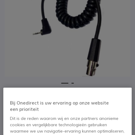
1
2
3M Peltor Flex Kabel
Ga naar het begin van de afbeeldingen-gallerij
voor Motorola Walkie
Bij Onedirect is uw ervaring op onze website
een prioriteit
Talkies
Dit is de reden waarom wij en onze partners anonieme
cookies en vergelijkbare technologieën gebruiken
waarmee we uw navigatie-ervaring kunnen optimaliseren,
SKU PELTORCABT // Referentie fabrikant: FL6U-ASDM6