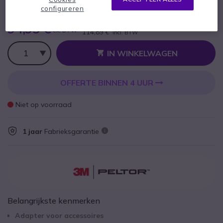
Peltor FLX2 kabel met gevlochten snoer coor
configureren
ICOM F radio serie
94,95 €
ex. BTW
114,89 €
incl. BTW
Aantal
IN WINKELWAGEN
OFFERTE BINNEN 4 UUR
Niet op voorraad
1 jaar
Fabrieksgarantie
Belangrijkste kenmerken
Adapter voor accessoires