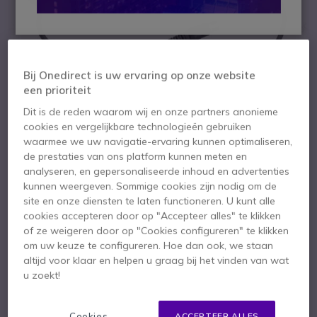
Bij Onedirect is uw ervaring op onze website
een prioriteit
Dit is de reden waarom wij en onze partners anonieme
cookies en vergelijkbare technologieën gebruiken
waarmee we uw navigatie-ervaring kunnen optimaliseren,
de prestaties van ons platform kunnen meten en
analyseren, en gepersonaliseerde inhoud en advertenties
kunnen weergeven. Sommige cookies zijn nodig om de
site en onze diensten te laten functioneren. U kunt alle
1
3M Peltor FLX2-64
cookies accepteren door op "Accepteer alles" te klikken
Ga naar het begin van de afbeeldingen-gallerij
of ze weigeren door op "Cookies configureren" te klikken
kabel, Icom
om uw keuze te configureren. Hoe dan ook, we staan
altijd voor klaar en helpen u graag bij het vinden van wat
aansluiting
u zoekt!
SKU PELFLX264 // Referentie fabrikant: FLX2-64
Cookies
ACCEPTEER ALLES