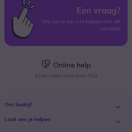
Een vraag?
We zijn er om u te helpen met elk
verzoek!
icon
Online help
After-sales service en FAQ
Ons bedrijf
Laat ons je helpen