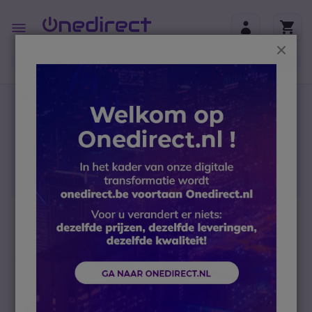
Ga naar de inhoud
Toggle
Nav
Sluit
B2B-webshop – Minimale bestelwaarde: 300 € (excl.
btw)
Home
Portofoons
Accessoires
Aansluitkabels
3M Peltor FLX2-64 kabel, Icom aansluiting
Ga naar het einde van de afbeeldingen-gallerij