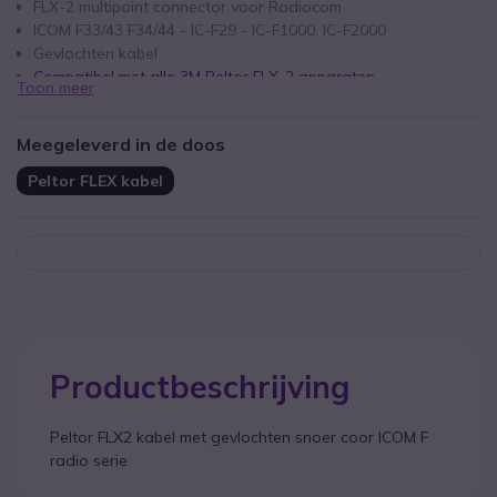
FLX-2 multipoint connector voor Radiocom
ICOM F33/43 F34/44 - IC-F29 - IC-F1000, IC-F2000
Gevlochten kabel
Compatibel met alle 3M Peltor FLX-2 apparaten
Toon meer
Meegeleverd in de doos
Peltor FLEX kabel
Productbeschrijving
Peltor FLX2 kabel met gevlochten snoer coor ICOM F
radio serie