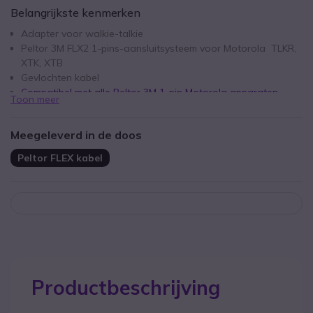
Belangrijkste kenmerken
Adapter voor walkie-talkie
Peltor 3M FLX2 1-pins-aansluitsysteem voor Motorola TLKR,
XTK, XTB
Gevlochten kabel
Compatibel met alle Peltor 3M 1-pin Motorola apparaten.
Toon meer
Meegeleverd in de doos
Peltor FLEX kabel
Productbeschrijving