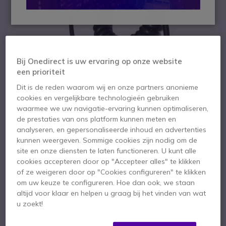
Bij Onedirect is uw ervaring op onze website
een prioriteit
Dit is de reden waarom wij en onze partners anonieme
cookies en vergelijkbare technologieën gebruiken
waarmee we uw navigatie-ervaring kunnen optimaliseren,
de prestaties van ons platform kunnen meten en
analyseren, en gepersonaliseerde inhoud en advertenties
kunnen weergeven. Sommige cookies zijn nodig om de
site en onze diensten te laten functioneren. U kunt alle
1
Peltor 3M FLX2-
cookies accepteren door op "Accepteer alles" te klikken
Ga naar het begin van de afbeeldingen-gallerij
of ze weigeren door op "Cookies configureren" te klikken
ASDM6 kabel voor
om uw keuze te configureren. Hoe dan ook, we staan
altijd voor klaar en helpen u graag bij het vinden van wat
Motorola 1 pin-
u zoekt!