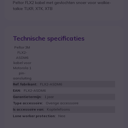
Peltor FLX2 kabel met gevlochten snoer voor walkie-
talkie TLKR, XTK, XTB
Technische specificaties
Peltor 3M
FLX2-
ASDM6
kabel voor
Motorola 1
pin-
aansluiting
FLX2-ASDM6
FLX2-ASDM6
1 jaar
Overige accessoire
Koptelefoons
Nee