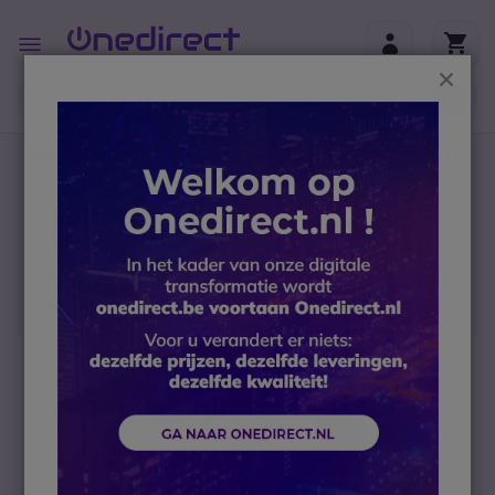
Ga naar de inhoud
Toggle
Nav
Sluit
B2B-webshop – Minimale bestelwaarde: 300 € (excl.
btw)
Home
Portofoons
Accessoires
Aansluitkabels
Peltor 3M FLX2-ASDM6 kabel voor Motorola 1 pin-
aansluiting
Ga naar het einde van de afbeeldingen-gallerij