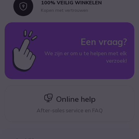
100% VEILIG WINKELEN
Icon
Kopen met vertrouwen
Een vraag?
We zijn er om u te helpen met elk
verzoek!
icon
Online help
After-sales service en FAQ