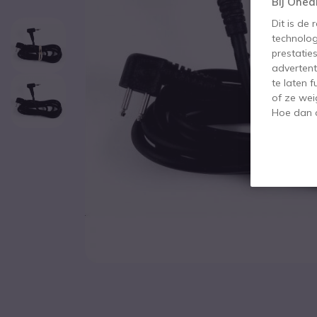
Bij Oned
Dit is de
technolog
prestatie
advertent
te laten 
of ze wei
Hoe dan o
Ga naar het begin van de afbeeldingen-gallerij