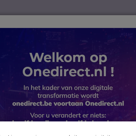
ver
Telewerk
TOP 10
Winkel op merk
Waarom Onedire
B2B-webshop – Minimale bestelwaarde: 300 € (excl. btw)
eschermers
Aansluitkabels en adapters voor mobiele telefoons e
Peltor J22
aansluitin
SKU PELFL6N // Referentie fabrikant:
De Peltor J22 kabel met
5 van 7 Reviews