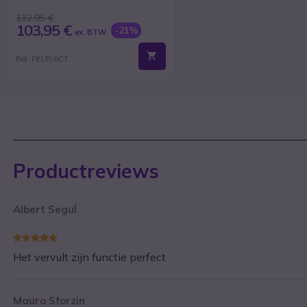
132,95 €
103,95 €
-21%
ex. BTW
Ref: PELFL6CT
Productreviews
Albert SeguÍ
Het vervult zijn functie perfect
Mauro Sforzin