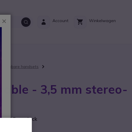
Sluiten
Account
Winkelwagen
ct?
n draagbare handsets
 cable - 3,5 mm stereo-
g
 FL6N
 een 3.5mm Jack