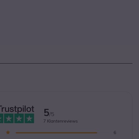
5
/5
7
Klantenreviews
6