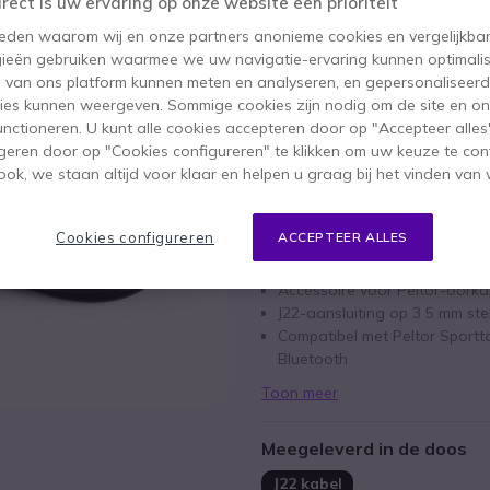
irect is uw ervaring op onze website een prioriteit
BESPAAR 14,00 €
 reden waarom wij en onze partners anonieme cookies en vergelijkba
35,15 €
ieën gebruiken waarmee we uw navigatie-ervaring kunnen optimalis
20,95 €
ex. BTW
-
25,35 €
inc
s van ons platform kunnen meten en analyseren, en gepersonaliseer
ies kunnen weergeven. Sommige cookies zijn nodig om de site en on
Aantal
IN WIN
functioneren. U kunt alle cookies accepteren door op "Accepteer alles"
geren door op "Cookies configureren" te klikken om uw keuze te con
ok, we staan altijd voor klaar en helpen u graag bij het vinden van 
Niet op voorraad
Cookies configureren
ACCEPTEER ALLES
Belangrijkste kenmerken
Accessoire voor Peltor-oork
J22-aansluiting op 3 5 mm ste
Compatibel met Peltor Sporttac Peltor Protac II en Peltor Sportt
Bluetooth
Toon meer
Meegeleverd in de doos
J22 kabel