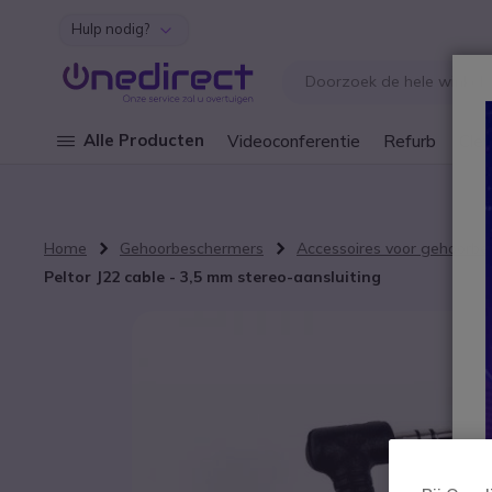
Hulp nodig?
Ga naar de inhoud
Alle Producten
Videoconferentie
Refurb
Cley
Home
Gehoorbeschermers
Accessoires voor gehoorb
Peltor J22 cable - 3,5 mm stereo-aansluiting
Ga naar het einde van de afbeeldingen-gallerij