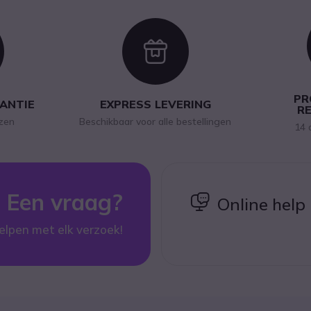
con
Icon
PR
RANTIE
EXPRESS LEVERING
R
jzen
Beschikbaar voor alle bestellingen
14 
Een vraag?
icon
Online help
elpen met elk verzoek!