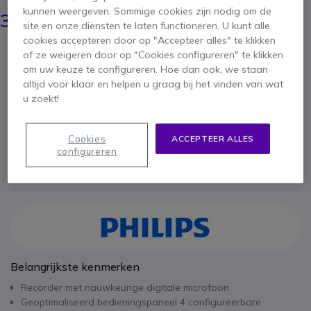
423,45 €
kunnen weergeven. Sommige cookies zijn nodig om de
368,95 €
ex. BTW
-
446,43 €
site en onze diensten te laten functioneren. U kunt alle
incl. BTW
cookies accepteren door op "Accepteer alles" te klikken
Aantal
of ze weigeren door op "Cookies configureren" te klikken
IN WINKELWAGEN
om uw keuze te configureren. Hoe dan ook, we staan
altijd voor klaar en helpen u graag bij het vinden van wat
u zoekt!
OFFERTE BINNEN 4 UUR
4 producten
op voorraad
Levering:
24/48 h
Cookies
ACCEPTEER ALLES
configureren
2 jaar
Fabrieksgarantie
Belangrijkste kenmerken
Recorder met nauwkeurige digitale microfoon
Geoptimaliseerd bedieningspaneel 4 configureerbare