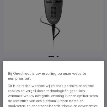
1
2
Philips SpeechMike
Ga naar het begin van de afbeeldingen-gallerij
LFH3500
Bij Onedirect is uw ervaring op onze website
een prioriteit
SKU PHLFH3500 // Referentie fabrikant: LFH3500
Dit is de reden waarom wij en onze partners anonieme
Dicteermicrofoon met bedieningsknop. De eerste
cookies en vergelijkbare technologieën gebruiken
met bewegingssensor
waarmee we uw navigatie-ervaring kunnen optimaliseren,
de prestaties van ons platform kunnen meten en
BESPAAR 55,00 €
analyseren, en gepersonaliseerde inhoud en advertenties