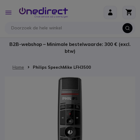
Ga naar de inhoud
Toggle
Nav
B2B-webshop – Minimale bestelwaarde: 300 € (excl.
btw)
Home
Philips SpeechMike LFH3500
Ga naar het einde van de afbeeldingen-gallerij