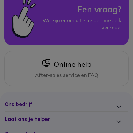
Een vraag?
We zijn er om u te helpen met elk
verzoek!
icon
Online help
After-sales service en FAQ
Ons bedrijf
Laat ons je helpen