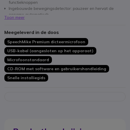
functieknoppen
Ingebouwde bewegingsdetector: pauzeer en hervat de
opname automatisch
Toon meer
Slimme firmware en compatibel met eerdere versies
Compatibel met Mac en Windows
Meegeleverd in de doos
Antimicrobiële hoes en knopen
Besturingsknop
SpeechMike Premium dicteermicrofoon
USB-kabel (aangesloten op het apparaat)
Microfoonstandaard
CD-ROM met software en gebruikershandleiding
Snelle installiegids