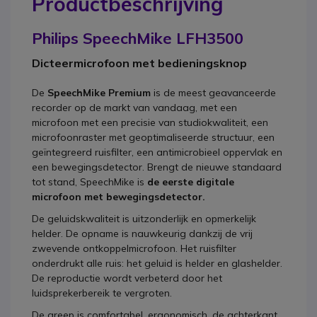
Productbeschrijving
Philips SpeechMike LFH3500
Dicteermicrofoon met bedieningsknop
De
SpeechMike Premium
is de meest geavanceerde
recorder op de markt van vandaag, met een
microfoon met een precisie van studiokwaliteit, een
microfoonraster met geoptimaliseerde structuur, een
geïntegreerd ruisfilter, een antimicrobieel oppervlak en
een bewegingsdetector. Brengt de nieuwe standaard
tot stand, SpeechMike is
de eerste digitale
microfoon met bewegingsdetector.
De geluidskwaliteit is uitzonderlijk en opmerkelijk
helder. De opname is nauwkeurig dankzij de vrij
zwevende ontkoppelmicrofoon. Het ruisfilter
onderdrukt alle ruis: het geluid is helder en glashelder.
De reproductie wordt verbeterd door het
luidsprekerbereik te vergroten.
De greep is comfortabel, ergonomisch, de achterkant