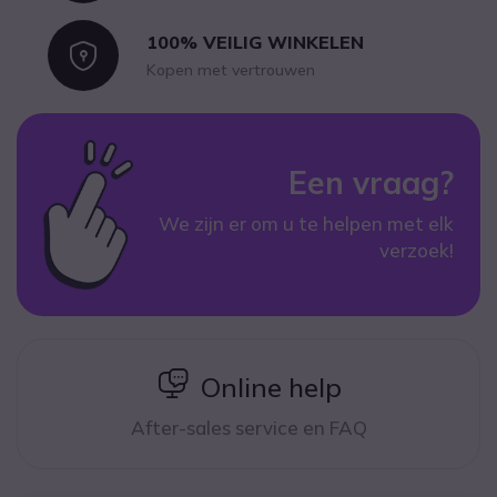
100% VEILIG WINKELEN
Icon
Kopen met vertrouwen
Een vraag?
We zijn er om u te helpen met elk
verzoek!
icon
Online help
After-sales service en FAQ