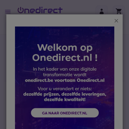
Ga naar de inhoud
Toggle
Nav
Sluit
B2B-webshop – Minimale bestelwaarde: 300 € (excl.
btw)
Home
Headsets
Accessoires
Vervanging headsets en onderdelen
Oorkussens ter vervanging voor Voyager Focus UC
Ga naar het einde van de afbeeldingen-gallerij