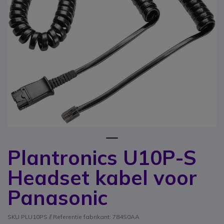
1
Plantronics U10P-S
Ga naar het begin van de afbeeldingen-gallerij
Headset kabel voor
Panasonic
SKU PLU10PS // Referentie fabrikant: 784S0AA