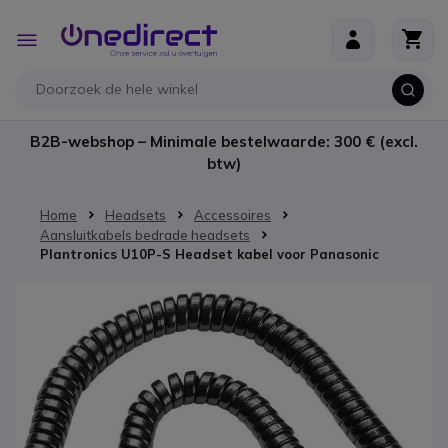
Ga naar de inhoud
Toggle
Nav
B2B-webshop – Minimale bestelwaarde: 300 € (excl.
btw)
Home
Headsets
Accessoires
Aansluitkabels bedrade headsets
Plantronics U10P-S Headset kabel voor Panasonic
Ga naar het einde van de afbeeldingen-gallerij