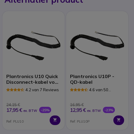
Plantronics U10 Quick
Plantronics U10P -
Disconnect-kabel voor
QD-kabel
Cisco
4.2 van 7 Reviews
4.6 van 50
Reviews
24,15 €
16,95 €
17,95 €
12,95 €
-25%
-23%
ex. BTW
ex. BTW
Ref: PLU10
Ref: PLU10P