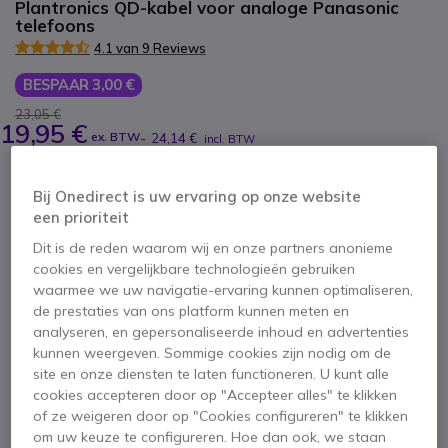
Plantronics QD-kabel voor analoge Panasonic
telefoons
4.1 van 9 Reviews
BESPAAR 3,00 €
23,05 €
19,95 €
ex. BTW
-
24,14 €
incl. BTW
Aantal
IN WINKELWAGEN
Bij Onedirect is uw ervaring op onze website
een prioriteit
OFFERTE BINNEN 4 UUR
Dit is de reden waarom wij en onze partners anonieme
cookies en vergelijkbare technologieën gebruiken
waarmee we uw navigatie-ervaring kunnen optimaliseren,
10 producten
op voorraad
Levering:
24/48 h
de prestaties van ons platform kunnen meten en
analyseren, en gepersonaliseerde inhoud en advertenties
kunnen weergeven. Sommige cookies zijn nodig om de
site en onze diensten te laten functioneren. U kunt alle
cookies accepteren door op "Accepteer alles" te klikken
of ze weigeren door op "Cookies configureren" te klikken
om uw keuze te configureren. Hoe dan ook, we staan