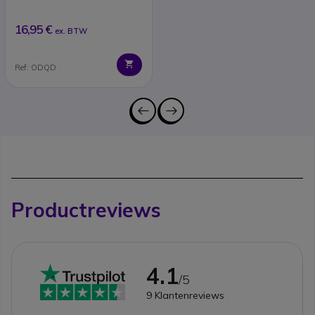
16,95 €
ex. BTW
Ref: ODQD
Productreviews
4.1
/5
9
Klantenreviews