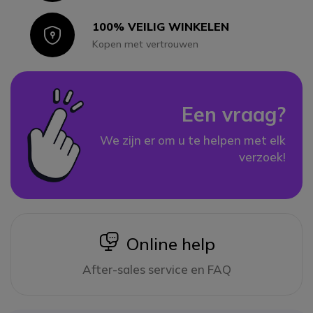
100% VEILIG WINKELEN
Icon
Kopen met vertrouwen
Een vraag?
We zijn er om u te helpen met elk
verzoek!
icon
Online help
After-sales service en FAQ