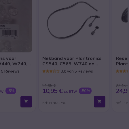
ns voor
Nekband voor Plantronics
Reser
W440, W740,
CS540, C565, W740 en
Plant
 C565 (x25)
W440
W740
n 5 Reviews
3.8 van 5 Reviews
21,95 €
27,45 
10,95 €
24,9
-5%
-50%
TW
ex. BTW
Ref: PLNUCPRO
Ref: PL