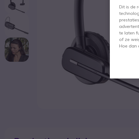
Dit is de
technolog
prestatie
advertent
te laten 
of ze wei
Hoe dan o
Ga naar het begin van de afbeeldingen-gallerij