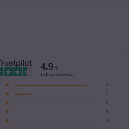
4.9
/5
11
Klantenreviews
9
2
0
0
0