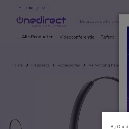
Hulp nodig?
Ga naar de inhoud
Alle Producten
Videoconferentie
Refurb
Cley
Home
Headsets
Accessoires
Vervanging headsets
Ga naar het einde van de afbeeldingen-gallerij
Bij Oned