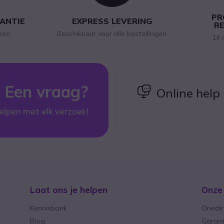
PR
RANTIE
EXPRESS LEVERING
R
jzen
Beschikbaar voor alle bestellingen
14 
Een vraag?
icon
Online help
elpen met elk verzoek!
Laat ons je helpen
Onze
Kennisbank
Onedir
Blog
Garant