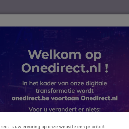
ver
Telewerk
TOP 10
Winkel op merk
Waarom Onedire
B2B-webshop – Minimale bestelwaarde: 300 € (excl. btw)
 en onderdelen
Vervanging Headset voor Plantronics CS540/
Vervangin
Plantroni
SKU PLCS540CS // Referentie fabri
Vervanging Headset voor
4.9 van 11 Reviews
irect is uw ervaring op onze website een prioriteit