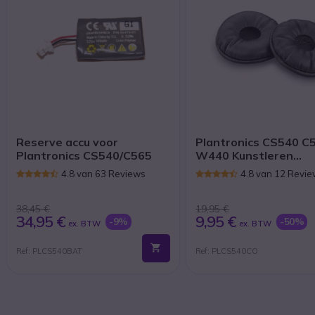
Reserve accu voor
Plantronics CS540 C
Plantronics CS540/C565
W440 Kunstleren
Oorkussens
4.8 van 63 Reviews
4.8 van 12 Revi
38,45 €
19,95 €
34,95 €
9,95 €
-9%
-50%
ex. BTW
ex. BTW
Ref: PLCS540BAT
Ref: PLCS540CO