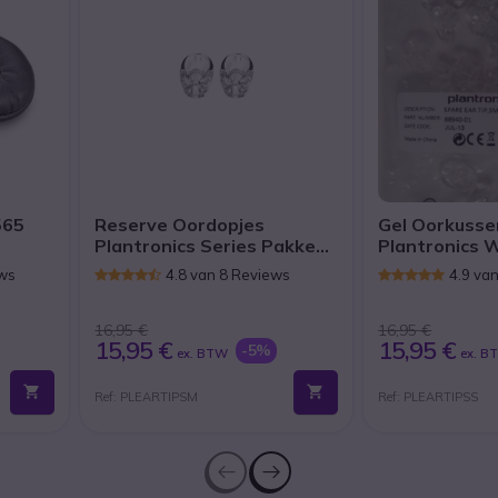
565
Reserve Oordopjes
Gel Oorkusse
Plantronics Series Pakket
Plantronics 
van 25 (Medium)
W745, CS540,
ews
4.8 van 8 Reviews
4.9 va
16,95 €
16,95 €
15,95 €
15,95 €
-5%
ex. BTW
ex. B
Ref: PLEARTIPSM
Ref: PLEARTIPSS