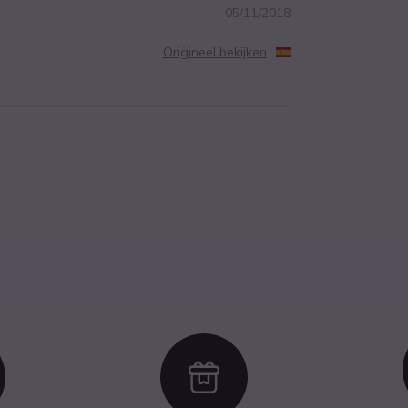
05/11/2018
Origineel bekijken
con
Icon