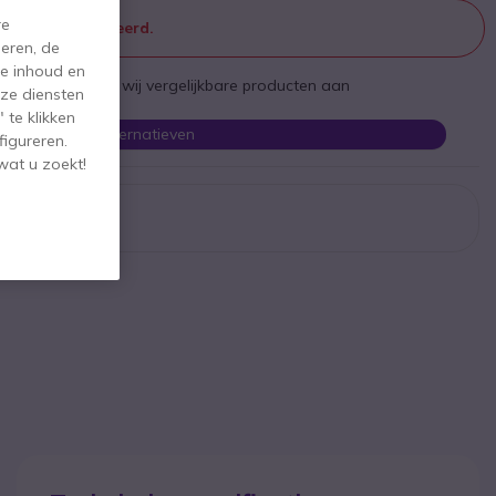
re
 meer geproduceerd.
eren, de
de inhoud en
st te zijn bieden wij vergelijkbare producten aan
ze diensten
 te klikken
Bekijk alternatieven
figureren.
wat u zoekt!