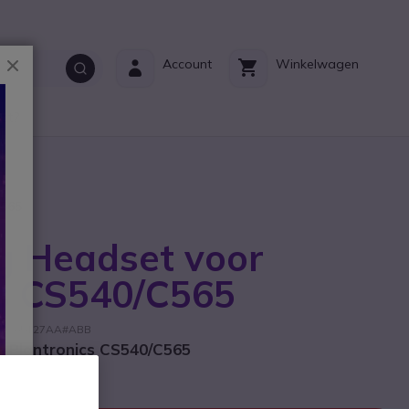
Sluiten
Account
Winkelwagen
ct?
C565
g Headset voor
cs CS540/C565
kant: 85T27AA#ABB
 Plantronics CS540/C565