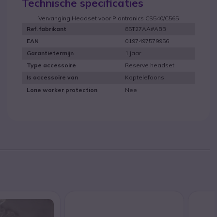
Technische specificaties
Vervanging Headset voor Plantronics CS540/C565
85T27AA#ABB
Ref. fabrikant
0197497579956
EAN
1 jaar
Garantietermijn
Reserve headset
Type accessoire
Koptelefoons
Is accessoire van
Nee
Lone worker protection