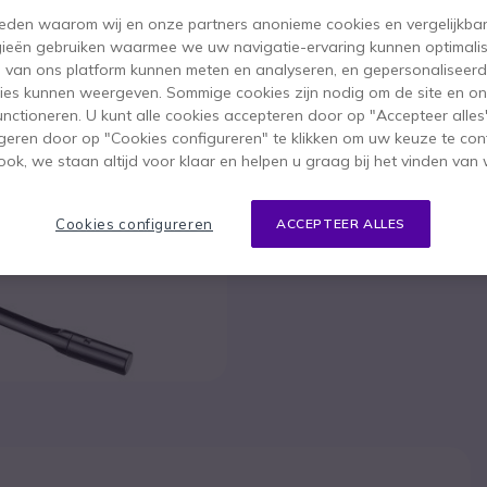
 reden waarom wij en onze partners anonieme cookies en vergelijkba
Dit product wordt niet
ieën gebruiken waarmee we uw navigatie-ervaring kunnen optimalis
s van ons platform kunnen meten en analyseren, en gepersonaliseer
Om u van dien
ies kunnen weergeven. Sommige cookies zijn nodig om de site en on
functioneren. U kunt alle cookies accepteren door op "Accepteer alles"
geren door op "Cookies configureren" te klikken om uw keuze te con
ok, we staan altijd voor klaar en helpen u graag bij het vinden van 
Cookies configureren
ACCEPTEER ALLES