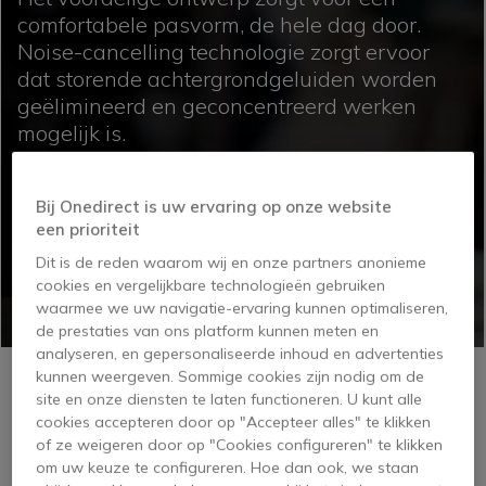
comfortabele pasvorm, de hele dag door.
Noise-cancelling technologie zorgt ervoor
dat storende achtergrondgeluiden worden
geëlimineerd en geconcentreerd werken
mogelijk is.
Ontdek nu de Plantronics Blackwire-
Bij Onedirect is uw ervaring op onze website
modellen: 3225, 5220 en 7225!
een prioriteit
Dit is de reden waarom wij en onze partners anonieme
cookies en vergelijkbare technologieën gebruiken
waarmee we uw navigatie-ervaring kunnen optimaliseren,
de prestaties van ons platform kunnen meten en
analyseren, en gepersonaliseerde inhoud en advertenties
kunnen weergeven. Sommige cookies zijn nodig om de
site en onze diensten te laten functioneren. U kunt alle
OP VOORRAAD
cookies accepteren door op "Accepteer alles" te klikken
Plantronics Blackwire 3225
of ze weigeren door op "Cookies configureren" te klikken
om uw keuze te configureren. Hoe dan ook, we staan