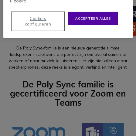
u zoekt!
Cookies
ACCEPTEER ALLES
configureren
De Poly Sync-familie is een nieuwe generatie slimme
luidspreker-microfoons die perfect zijn om overal samen te
werken of naar muziek te luisteren. Het zijn niet alleen maar
speakerphones, deze reeks is elegant, verfijnd en intelligent.
De Poly Sync familie is
gecertificeerd voor Zoom en
Teams