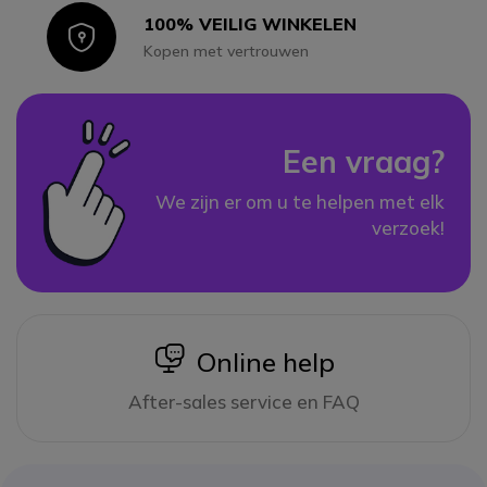
100% VEILIG WINKELEN
Icon
Kopen met vertrouwen
Een vraag?
We zijn er om u te helpen met elk
verzoek!
icon
Online help
After-sales service en FAQ