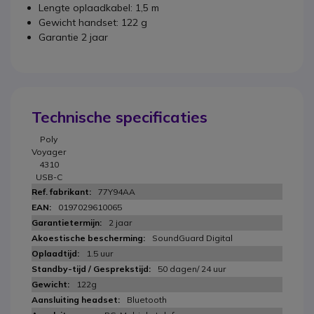
Lengte oplaadkabel: 1,5 m
Gewicht handset: 122 g
Garantie 2 jaar
Technische specificaties
Poly
Voyager
4310
USB-C
77Y94AA
0197029610065
2 jaar
SoundGuard Digital
1.5 uur
50 dagen/ 24 uur
122g
Bluetooth