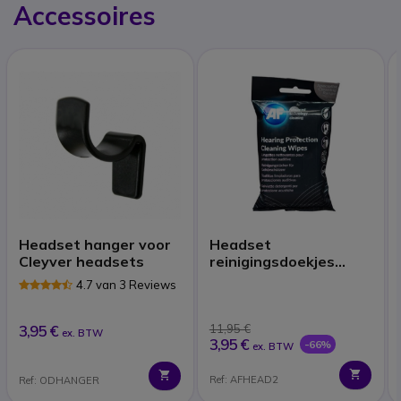
Accessoires
Headset hanger voor
Headset
Cleyver headsets
reinigingsdoekjes
(x40)
4.7 van 3 Reviews
3,95 €
11,95 €
ex. BTW
3,95 €
-66%
ex. BTW
Ref: AFHEAD2
Ref: ODHANGER