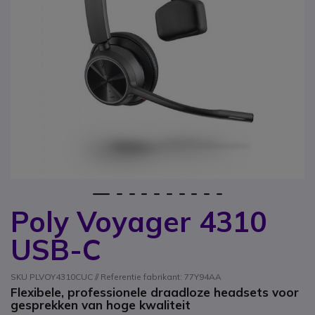
1
2
3
4
5
6
7
8
9
10
Poly Voyager 4310
Ga naar het begin van de afbeeldingen-gallerij
USB-C
SKU PLVOY4310CUC // Referentie fabrikant: 77Y94AA
Flexibele, professionele draadloze headsets voor
gesprekken van hoge kwaliteit