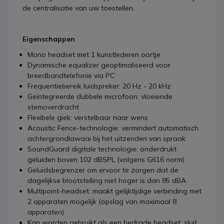
de centralisatie van uw toestellen.
Eigenschappen
Mono headset met 1 kunstlederen oortje
Dynamische equalizer geoptimaliseerd voor
breedbandtelefonie via PC
Frequentiebereik luidspreker: 20 Hz - 20 kHz
Geïntegreerde dubbele microfoon: vloeiende
stemoverdracht
Flexibele giek: verstelbaar naar wens
Acoustic Fence-technologie: vermindert automatisch
achtergrondlawaai bij het uitzenden van spraak
SoundGuard digitale technologie: onderdrukt
geluiden boven 102 dBSPL (volgens G616 norm)
Geluidsbegrenzer om ervoor te zorgen dat de
dagelijkse blootstelling niet hoger is dan 85 dBA
Multipoint-headset: maakt gelijktijdige verbinding met
2 apparaten mogelijk (opslag van maximaal 8
apparaten)
Kan worden gebruikt als een bedrade headset: sluit