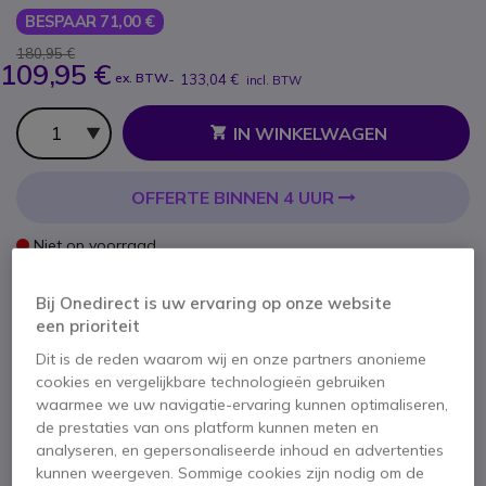
BESPAAR 71,00 €
180,95 €
109,95 €
ex. BTW
-
133,04 €
incl. BTW
Aantal
IN WINKELWAGEN
OFFERTE BINNEN 4 UUR
Niet op voorraad
5 producten in platformvoorraad
Levering:
5-7 dagen
Bij Onedirect is uw ervaring op onze website
een prioriteit
2 jaar
Fabrieksgarantie
Dit is de reden waarom wij en onze partners anonieme
cookies en vergelijkbare technologieën gebruiken
waarmee we uw navigatie-ervaring kunnen optimaliseren,
de prestaties van ons platform kunnen meten en
analyseren, en gepersonaliseerde inhoud en advertenties
kunnen weergeven. Sommige cookies zijn nodig om de