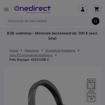
Ga naar de inhoud
Toggle
Nav
B2B-webshop – Minimale bestelwaarde: 300 € (excl.
btw)
Home
Headsets
Draadloze headsets
Voor PC en mobiele telefoons
Poly Voyager 4310 USB-C
Ga naar het einde van de afbeeldingen-gallerij
5-7.5
W