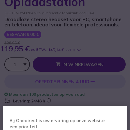
Oplaadstation
SKU PLVOY4320AMCS // Referentie fabrikant: 77Z00AA
Draadloze stereo headset voor PC, smartphone
en telefoon, ideaal voor flexibele professionals.
BESPAAR 9,00 €
128,95 €
119,95 €
ex. BTW
-
145,14 €
incl. BTW
Aantal
IN WINKELWAGEN
OFFERTE BINNEN 4 UUR
Meer dan
100 producten
op voorraad
Levering:
24/48 h
100+ producten in platformvoorraad
Levering:
5-7 dagen
Bij Onedirect is uw ervaring op onze website
een prioriteit