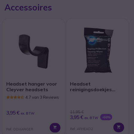
Accessoires
Headset hanger voor
Headset
Cleyver headsets
reinigingsdoekjes
(x40)
4.7 van 3 Reviews
3,95 €
11,95 €
ex. BTW
3,95 €
-66%
ex. BTW
Ref: AFHEAD2
Ref: ODHANGER