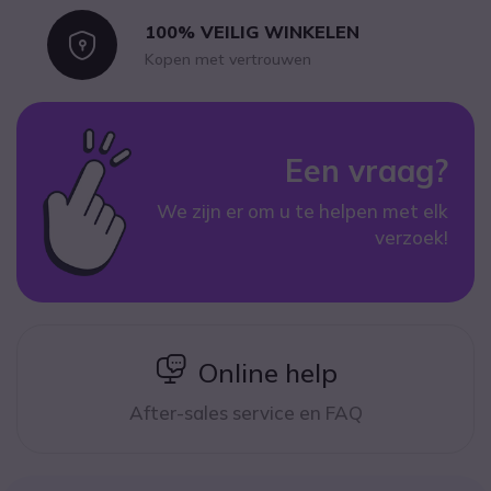
100% VEILIG WINKELEN
Icon
Kopen met vertrouwen
Een vraag?
We zijn er om u te helpen met elk
verzoek!
icon
Online help
After-sales service en FAQ