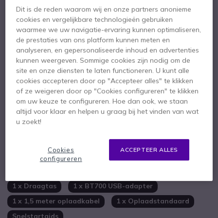
2 jaar
Fabrieksgarantie
Dit is de reden waarom wij en onze partners anonieme
cookies en vergelijkbare technologieën gebruiken
waarmee we uw navigatie-ervaring kunnen optimaliseren,
de prestaties van ons platform kunnen meten en
analyseren, en gepersonaliseerde inhoud en advertenties
kunnen weergeven. Sommige cookies zijn nodig om de
Belangrijkste kenmerken
site en onze diensten te laten functioneren. U kunt alle
cookies accepteren door op "Accepteer alles" te klikken
Draadloze headset met oplaadstation
of ze weigeren door op "Cookies configureren" te klikken
Bluetooth, USB-A en RJ dongle aansluiting
om uw keuze te configureren. Hoe dan ook, we staan
Multipoint, gelijktijdige verbinding met 2 apparaten
altijd voor klaar en helpen u graag bij het vinden van wat
Dubbele ruisonderdrukkende microfoon
u zoekt!
Comfortabele, verstelbare hoofdband
Toon meer
Geluidsbescherming met SundGuard Digital
Tot 24 uur gesprekstijd
Cookies
ACCEPTEER ALLES
Meegeleverd in de doos
Gecertificeerd voor Microsoft Teams
configureren
1 x Poly Voyager 4320 USB-A Microsoft Teams
1 x Draagtas
1 x BT700 USB-adapter
1 x 1,5 meter oplaadkabel
1 x Oplaadstandaard
Snelstartgids