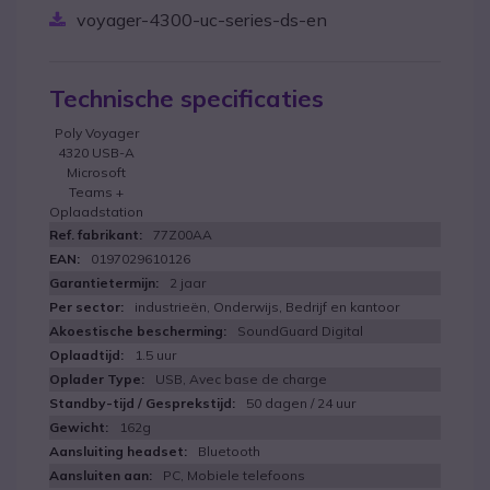
voyager-4300-uc-series-ds-en
Technische specificaties
Poly Voyager
4320 USB-A
Microsoft
Teams +
Oplaadstation
77Z00AA
0197029610126
2 jaar
industrieën, Onderwijs, Bedrijf en kantoor
SoundGuard Digital
1.5 uur
USB, Avec base de charge
50 dagen / 24 uur
162g
Bluetooth
PC, Mobiele telefoons