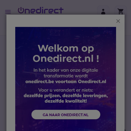
Ga naar de inhoud
Toggle
Nav
Sluit
B2B-webshop – Minimale bestelwaarde: 300 € (excl.
btw)
Home
Headsets
PC headsets
Bluetooth headset
Poly Voyager 4320 USB-A Microsoft Teams +
Oplaadstation
Ga naar het einde van de afbeeldingen-gallerij
5-7.5
W