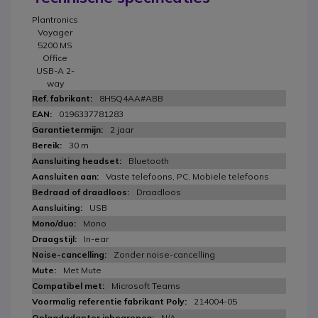
Plantronics
Voyager
5200 MS
Office
USB-A 2-
way
8H5Q4AA#ABB
0196337781283
2 jaar
30 m
Bluetooth
Vaste telefoons, PC, Mobiele telefoons
Draadloos
USB
Mono
In-ear
Zonder noise-cancelling
Met Mute
Microsoft Teams
214004-05
N/A