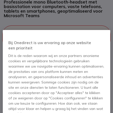
Professionele mono Bluetooth-headset met
basisstation voor computers, vaste telefoons,
tablets en smartphones, geoptimaliseerd voor
Microsoft Teams
Dit product wordt niet meer geproduceerd.
Dit product is vervangen door
SAVI 8445 Office
Convertible Teams
Bij Onedirect is uw ervaring op onze website
een prioriteit
Dit is de reden waarom wij en onze partners anonieme
cookies en vergelijkbare technologieën gebruiken
SAVI 8445 Office Convertible
waarmee we uw navigatie-ervaring kunnen optimaliseren,
de prestaties van ons platform kunnen meten en
Teams
analyseren, en gepersonaliseerde inhoud en advertenties
490,95 €
kunnen weergeven. Sommige cookies zijn nodig om de
262,95 €
ex. BTW
site en onze diensten te laten functioneren. U kunt alle
Bekijk opvolger
cookies accepteren door op "Accepteer alles" te klikken
of ze weigeren door op "Cookies configureren" te klikken
om uw keuze te configureren. Hoe dan ook, we staan
altijd voor klaar en helpen u graag bij het vinden van wat