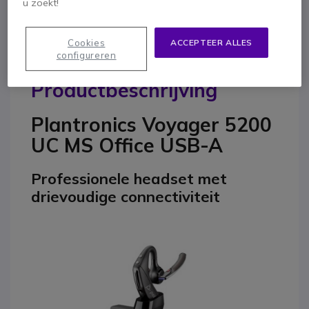
u zoekt!
Cookies
ACCEPTEER ALLES
configureren
Productbeschrijving
Plantronics Voyager 5200
UC MS Office USB-A
Professionele headset met
drievoudige connectiviteit