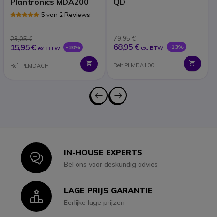
Plantronics MDA200
QD
5 van 2 Reviews
79,95 €
23,05 €
68,95 €
15,95 €
-13%
-30%
ex. BTW
ex. BTW
Ref: PLMDA100
Ref: PLMDACH
IN-HOUSE EXPERTS
Icon
Bel ons voor deskundig advies
LAGE PRIJS GARANTIE
Icon
Eerlijke lage prijzen