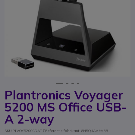
1
2
3
4
Plantronics Voyager
Ga naar het begin van de afbeeldingen-gallerij
5200 MS Office USB-
A 2-way
SKU PLVOY5200CDAT // Referentie fabrikant: 8H5Q4AA#ABB