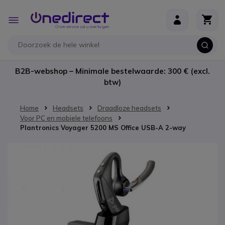
Ga naar de inhoud
Toggle
Nav
B2B-webshop – Minimale bestelwaarde: 300 € (excl.
btw)
Home
Headsets
Draadloze headsets
Voor PC en mobiele telefoons
Plantronics Voyager 5200 MS Office USB-A 2-way
Ga naar het einde van de afbeeldingen-gallerij