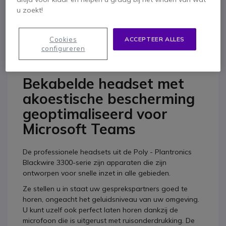
u zoekt!
Cookies
ACCEPTEER ALLES
configureren
Productbeschrijving
Bekabelde headset met
akoestische bescherming
geoptimaliseerd voor
Microsoft Teams
De professionele headsets uit de Poly - Plantronics
Blackwire 3300-serie zijn apparaten die zijn
ontworpen voor snelle inzet in alle gebieden.
Ze stellen u in staat uw gesprekspartners goed te
horen, ongeacht het geluidsniveau van uw omgeving.
U kunt uzelf ook perfect laten horen dankzij de
microfoon die is uitgerust met ruisonderdrukking. De