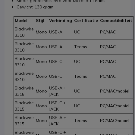
Model geoptimaliseerd voor Microsoft Teams
Gewicht: 130 gram
Model
Stijl
Verbinding
Certificatie
Compatibiliteit
Blackwire
Mono
USB-A
UC
PC/MAC
3310
Blackwire
Mono
USB-A
Teams
PC/MAC
3310
Blackwire
Mono
USB-C
UC
PC/MAC
3310
Blackwire
Mono
USB-C
Teams
PC/MAC
3310
Blackwire
USB-A +
Mono
UC
PC/MAC/mobiel
3315
JACK
Blackwire
USB-C +
Mono
UC
PC/MAC/mobiel
3315
JACK
Blackwire
USB-A +
Mono
Teams
PC/MAC/mobiel
3315
JACK
Blackwire
USB-C +