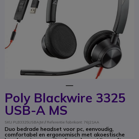
1
Poly Blackwire 3325
Ga naar het begin van de afbeeldingen-gallerij
USB-A MS
SKU PLB3325USBAJM // Referentie fabrikant: 76J21AA
Duo bedrade headset voor pc, eenvoudig,
comfortabel en ergonomisch met akoestische