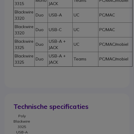
Mono
Teams
PC/MAC/mobiel
3315
JACK
Blackwire
Duo
USB-A
UC
PC/MAC
3320
Blackwire
Duo
USB-C
UC
PC/MAC
3320
Blackwire
USB-A +
Duo
UC
PC/MAC/mobiel
3325
JACK
Blackwire
USB-A +
Duo
Teams
PC/MAC/mobiel
3325
JACK
Technische specificaties
Poly
Blackwire
3325
USB-A