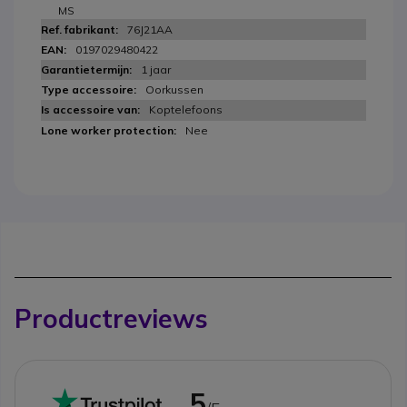
MS
76J21AA
0197029480422
1 jaar
Oorkussen
Koptelefoons
Nee
Productreviews
5