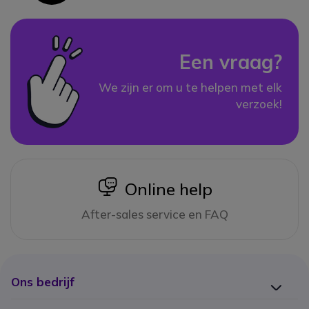
Een vraag?
We zijn er om u te helpen met elk
verzoek!
icon
Online help
After-sales service en FAQ
Ons bedrijf