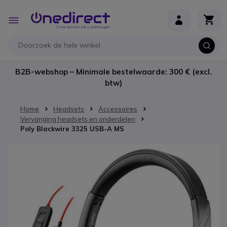
Ga naar de inhoud
Toggle
Nav
B2B-webshop – Minimale bestelwaarde: 300 € (excl.
btw)
Home
Headsets
Accessoires
Vervanging headsets en onderdelen
Poly Blackwire 3325 USB-A MS
Ga naar het einde van de afbeeldingen-gallerij