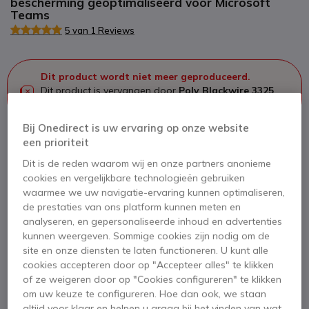
bescherming geoptimaliseerd voor Microsoft
Teams
5 van 1 Reviews
Dit product wordt niet meer geproduceerd.
Dit product is vervangen door
Poly Blackwire 3325
USB-C MS + Jack 3,5 mm + Adapter USB-C/A
Bij Onedirect is uw ervaring op onze website
een prioriteit
Dit is de reden waarom wij en onze partners anonieme
Poly Blackwire 3325 USB-C MS +
cookies en vergelijkbare technologieën gebruiken
Jack 3,5 mm + Adapter USB-C/A
waarmee we uw navigatie-ervaring kunnen optimaliseren,
58,25 €
de prestaties van ons platform kunnen meten en
47,95 €
analyseren, en gepersonaliseerde inhoud en advertenties
ex. BTW
kunnen weergeven. Sommige cookies zijn nodig om de
Bekijk opvolger
site en onze diensten te laten functioneren. U kunt alle
cookies accepteren door op "Accepteer alles" te klikken
of ze weigeren door op "Cookies configureren" te klikken
om uw keuze te configureren. Hoe dan ook, we staan
altijd voor klaar en helpen u graag bij het vinden van wat