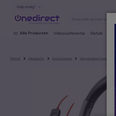
Hulp nodig?
Ga naar de inhoud
Alle Producten
Videoconferentie
Refurb
Cley
Home
Headsets
Accessoires
Vervanging headsets
Ga naar het einde van de afbeeldingen-gallerij