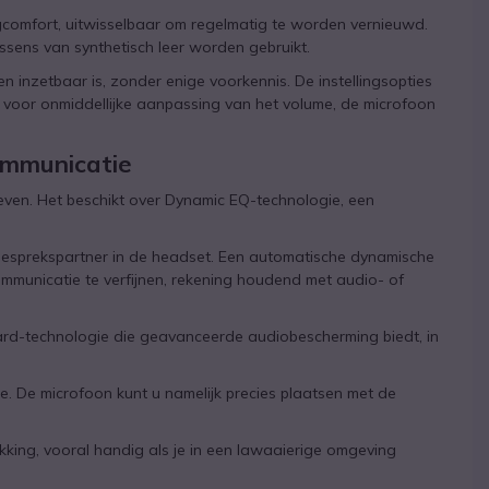
omfort, uitwisselbaar om regelmatig te worden vernieuwd.
ssens van synthetisch leer worden gebruikt.
 inzetbaar is, zonder enige voorkennis. De instellingsopties
 voor onmiddellijke aanpassing van het volume, de microfoon
ommunicatie
oeven. Het beschikt over Dynamic EQ-technologie, een
esprekspartner in de headset. Een automatische dynamische
communicatie te verfijnen, rekening houdend met audio- of
d-technologie die geavanceerde audiobescherming biedt, in
. De microfoon kunt u namelijk precies plaatsen met de
ing, vooral handig als je in een lawaaierige omgeving