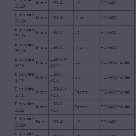
Mono
USB-A
UC
PC/MAC
3310
Blackwire
Mono
USB-A
Teams
PC/MAC
3310
Blackwire
Mono
USB-C
UC
PC/MAC
3310
Blackwire
Mono
USB-C
Teams
PC/MAC
3310
Blackwire
USB-A +
Mono
UC
PC/MAC/mobiel
3315
JACK
Blackwire
USB-C +
Mono
UC
PC/MAC/mobiel
3315
JACK
Blackwire
USB-A +
Mono
Teams
PC/MAC/mobiel
3315
JACK
Blackwire
USB-C +
Mono
Teams
PC/MAC/mobiel
3315
JACK
Blackwire
Duo
USB-A
UC
PC/MAC
3320
Blackwire