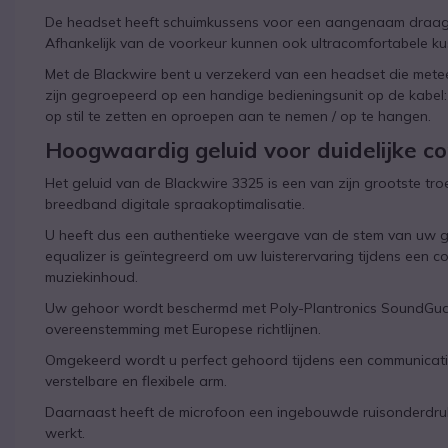
De headset heeft schuimkussens voor een aangenaam draagc
Afhankelijk van de voorkeur kunnen ook ultracomfortabele ku
Met de Blackwire bent u verzekerd van een headset die meteen
zijn gegroepeerd op een handige bedieningsunit op de kabel:
op stil te zetten en oproepen aan te nemen / op te hangen.
Hoogwaardig geluid voor duidelijke c
Het geluid van de Blackwire 3325 is een van zijn grootste tr
breedband digitale spraakoptimalisatie.
U heeft dus een authentieke weergave van de stem van uw g
equalizer is geïntegreerd om uw luisterervaring tijdens een 
muziekinhoud.
Uw gehoor wordt beschermd met Poly-Plantronics SoundGuar
overeenstemming met Europese richtlijnen.
Omgekeerd wordt u perfect gehoord tijdens een communicatie
verstelbare en flexibele arm.
Daarnaast heeft de microfoon een ingebouwde ruisonderdrukk
werkt.