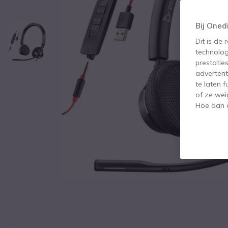
Bij Oned
Dit is de
technolog
prestatie
advertent
te laten 
of ze wei
Hoe dan o
Ga naar het begin van de afbeeldingen-gallerij