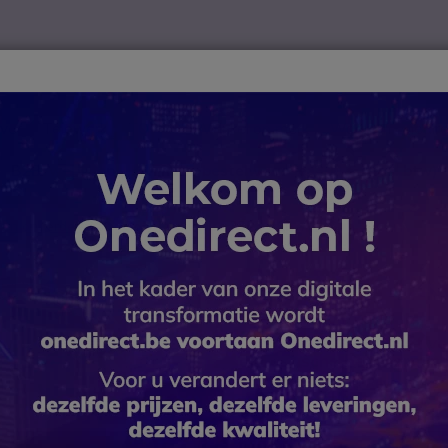
ver
Telewerk
TOP 10
Winkel op merk
Waarom Onedire
B2B-webshop – Minimale bestelwaarde: 300 € (excl. btw)
 en onderdelen
Poly Blackwire 3325 USB-A MS
Poly Blac
SKU PLB3325USBAJM // Referentie fa
Duo bedrade headset vo
akoestische bescherming
5 van 1 Reviews