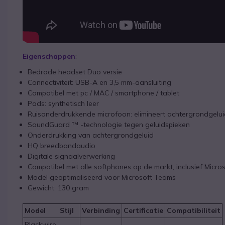
Eigenschappen
:
Bedrade headset Duo versie
Connectiviteit: USB-A en 3,5 mm-aansluiting
Compatibel met pc / MAC / smartphone / tablet
Pads: synthetisch leer
Ruisonderdrukkende microfoon: elimineert achtergrondgelu
SoundGuard ™ -technologie tegen geluidspieken
Onderdrukking van achtergrondgeluid
HQ breedbandaudio
Digitale signaalverwerking
Compatibel met alle softphones op de markt, inclusief Micr
Model geoptimaliseerd voor Microsoft Teams
Gewicht: 130 gram
Model
Stijl
Verbinding
Certificatie
Compatibiliteit
Blackwire