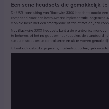
Een serie headsets die gemakkelijk te 
De USB-aansluiting van Blackwire 3300-headsets maakt een ee
compatibel voor een betrouwbare implementatie, ongeacht uw
mobiele basis met een smartphone of tablet met de Jack conn
Met Blackwire 3300-headsets kunt u de plantronics manager
te beheren, of het nu gaat om het koppelen, de standaardinst
stelt u in staat om te centraliseren en uit te voeren gemakkelij
U kunt ook gebruiksgegevens, incidentrapporten, gebruiksstatis