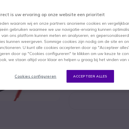
Dit product wordt niet
Dit product is vervange
Adapter USB-C/A
irect is uw ervaring op onze website een prioriteit
 reden waarom wij en onze partners anonieme cookies en vergelijkba
ieën gebruiken waarmee we uw navigatie-ervaring kunnen optimalis
s van ons platform kunnen meten en analyseren, en gepersonaliseer
Poly Bl
ies kunnen weergeven. Sommige cookies zijn nodig om de site en on
USB-C/
functioneren. U kunt alle cookies accepteren door op "Accepteer alles"
geren door op "Cookies configureren" te klikken om uw keuze te con
58,25 €
47,95
ok, we staan altijd voor klaar en helpen u graag bij het vinden van 
Bekijk op
Cookies configureren
ACCEPTEER ALLES