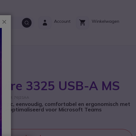
Sluiten
Account
Winkelwagen
ct?
kwire 3325 USB-A MS
brikant: 76J21AA
or pc, eenvoudig, comfortabel en ergonomisch met
 geoptimaliseerd voor Microsoft Teams