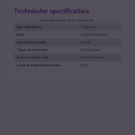
Technische specificaties
Poly Blackwire 3325 USB-A MS
76J21AA
Ref. fabrikant
0197029480422
EAN
1 jaar
Garantietermijn
Oorkussen
Type accessoire
Koptelefoons
Is accessoire van
Nee
Lone worker protection