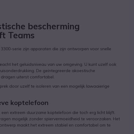
tische bescherming
oft Teams
 3300-serie zijn apparaten die zijn ontworpen voor snelle
geacht het geluidsniveau van uw omgeving. U kunt uzelf ook
t ruisonderdrukking. De geïntegreerde akoestische
dragen uiterst comfortabel.
rek door uzelf te isoleren van een mogelijk lawaaierige
eve koptelefoon
een extreem duurzame koptelefoon die toch erg licht blijft.
agen mogelijk zonder spiervermoeidheid te veroorzaken. Het
o-ontwerp maakt het extreem stabiel en comfortabel om te