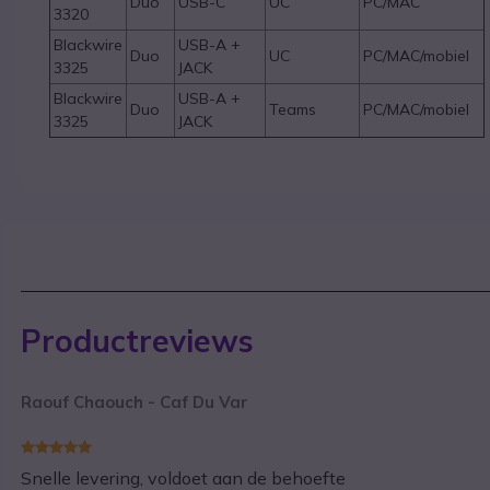
Duo
USB-C
UC
PC/MAC
3320
Blackwire
USB-A +
Duo
UC
PC/MAC/mobiel
3325
JACK
Blackwire
USB-A +
Duo
Teams
PC/MAC/mobiel
3325
JACK
Productreviews
Raouf Chaouch - Caf Du Var
Snelle levering, voldoet aan de behoefte