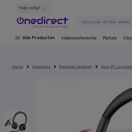
Hulp nodig?
Ga naar de inhoud
Alle Producten
Videoconferentie
Refurb
Cley
Home
Headsets
Bedrade headset
Voor PC en mobi
Ga naar het einde van de afbeeldingen-gallerij