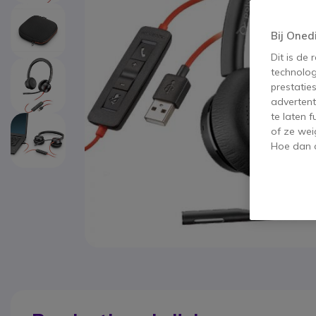
Bij Oned
Dit is de
technolog
prestatie
advertent
te laten 
of ze wei
Hoe dan o
Ga naar het begin van de afbeeldingen-gallerij