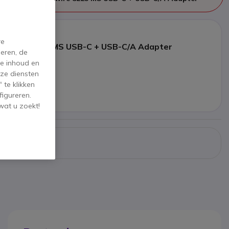
re
ackwire 8225 MS USB-C + USB-C/A Adapter
eren, de
de inhoud en
5 €
ex. BTW
ze diensten
 te klikken
volger
figureren.
wat u zoekt!