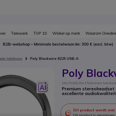
ver
Telewerk
TOP 10
Winkel op merk
Waarom Onedire
B2B-webshop – Minimale bestelwaarde: 300 € (excl. btw)
ele telefoons
Poly Blackwire 8225 USB-A
Poly Blac
SKU PLB8225A // Referentie fabrika
Premium stereoheadset m
excellente audiokwaliteit
Dit product wordt niet
Dit product is vervange