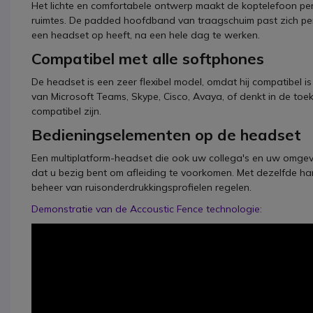
Het lichte en comfortabele ontwerp maakt de koptelefoon perf
ruimtes. De padded hoofdband van traagschuim past zich per
een headset op heeft, na een hele dag te werken.
Compatibel met alle softphones
De headset is een zeer flexibel model, omdat hij compatibel 
van Microsoft Teams, Skype, Cisco, Avaya, of denkt in de toek
compatibel zijn.
Bedieningselementen op de headset
Een multiplatform-headset die ook uw collega's en uw omge
dat u bezig bent om afleiding te voorkomen. Met dezelfde ha
beheer van ruisonderdrukkingsprofielen regelen.
Demonstratie van de Accoustic Fence technologie: