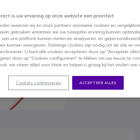
irect is uw ervaring op onze website een prioriteit
 reden waarom wij en onze partners anonieme cookies en vergelijkba
Poly Bl
ieën gebruiken waarmee we uw navigatie-ervaring kunnen optimalis
159,95 €
s van ons platform kunnen meten en analyseren, en gepersonaliseer
104,9
ies kunnen weergeven. Sommige cookies zijn nodig om de site en on
functioneren. U kunt alle cookies accepteren door op "Accepteer alles"
Bekijk op
geren door op "Cookies configureren" te klikken om uw keuze te con
ok, we staan altijd voor klaar en helpen u graag bij het vinden van 
Cookies configureren
ACCEPTEER ALLES