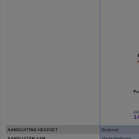
Po
20
14
AANSLUITING HEADSET
Bedraad
AANSLUITEN AAN
Vaste telefoons