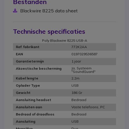
Bestanden
Blackwire 8225 data sheet
Technische specificaties
Poly Blackwire 8225 USB-A
772K2AA
Ref. fabrikant
0197029536587
EAN
1 jaar
Garantietermijn
Ja, Systeem
Akoestische bescherming
"SoundGuard"
2,2m
Kabel lengte
USB
Oplader Type
186 Gr
Gewicht
Bedraad
Aansluiting headset
Vaste telefoons, PC
Aansluiten aan
Bedraad
Bedraad of draadloos
USB
Aansluiting
Duo
Mono/duo