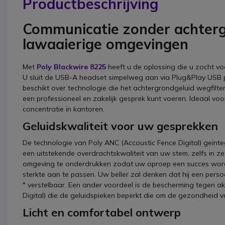
Productbeschrijving
Communicatie zonder achtergr
lawaaierige omgevingen
Met
Poly Blackwire 8225
heeft u de oplossing die u zocht vo
U sluit de USB-A headset simpelweg aan via Plug&Play USB p
beschikt over technologie die het achtergrondgeluid wegfilter
een professioneel en zakelijk gesprek kunt voeren. Ideaal voor
concentratie in kantoren.
Geluidskwaliteit voor uw gesprekken
De technologie van Poly ANC (Accoustic Fence Digital) geïnt
een uitstekende overdrachtskwaliteit van uw stem, zelfs in zeer
omgeving te onderdrukken zodat uw oproep een succes wordt,
sterkte aan te passen. Uw beller zal denken dat hij een pers
° verstelbaar. Een ander voordeel is de bescherming tegen 
Digital) die de geluidspieken beperkt die om de gezondheid
Licht en comfortabel ontwerp