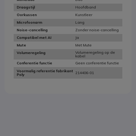
Hoofdband
Draagstijl
Kunstleer
Oorkussen
Lang
Microfoonarm
Zonder noise-cancelling
Noise-cancelling
Ja
Compatibel met AI
Met Mute
Mute
Volumeregeling op de
Volumeregeling
kabel
Geen conferentie functie
Conferentie functie
Voormalig referentie fabrikant
214406-01
Poly