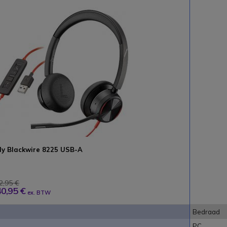
ly Blackwire 8225 USB-A
2,95 €
0,95 €
ex. BTW
Bedraad
PC