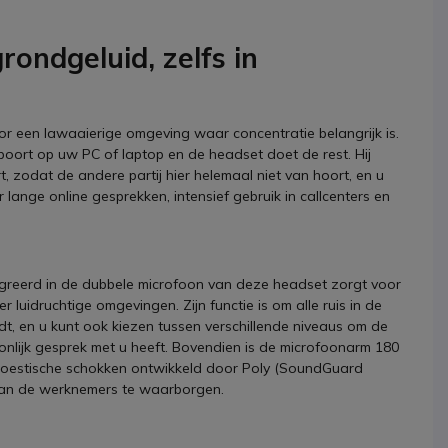
ondgeluid, zelfs in
or een lawaaierige omgeving waar concentratie belangrijk is.
oort op uw PC of laptop en de headset doet de rest. Hij
t, zodat de andere partij hier helemaal niet van hoort, en u
 lange online gesprekken, intensief gebruik in callcenters en
egreerd in de dubbele microfoon van deze headset zorgt voor
 luidruchtige omgevingen. Zijn functie is om alle ruis in de
 en u kunt ook kiezen tussen verschillende niveaus om de
oonlijk gesprek met u heeft. Bovendien is de microfoonarm 180
akoestische schokken ontwikkeld door Poly (SoundGuard
 van de werknemers te waarborgen.