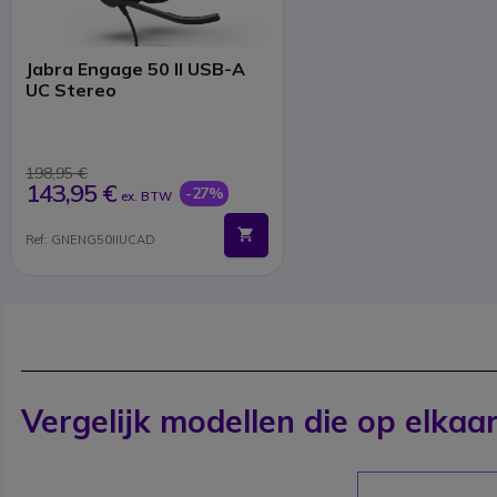
Jabra Engage 50 II USB-A
UC Stereo
198,95 €
143,95 €
-27%
ex. BTW
Ref: GNENG50IIUCAD
Vergelijk modellen die op elkaar