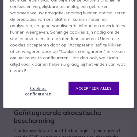
Dit is de reden waarom wij en onze partners anonieme
cookies en vergelijkbare technologieën gebruiken
Met
de Poly SAVI 8245 UC
kunt u de ene batterij op
waarmee we uw navigatie-ervaring kunnen optimaliseren,
het basisstation opladen terwijl u de andere gebruikt,
de prestaties van ons platform kunnen meten en
zodat u deze 24 uur per dag kunt gebruiken.
analyseren, en gepersonaliseerde inhoud en advertenties
kunnen weergeven. Sommige cookies zijn nodig om de
Draag comfort en gebruiksgemak
site en onze diensten te laten functioneren. U kunt alle
Het ontwerp en de ergonomie van de Poly Savi 8245
cookies accepteren door op "Accepteer alles" te klikken
UC zijn ontworpen om maximaal comfort te bieden
of ze weigeren door op "Cookies configureren" te klikken
aan zijn gebruikers, ongeacht de situatie en de
om uw keuze te configureren. Hoe dan ook, we staan
gekozen poortoptie. Je hebt zelfs drie verschillende
altijd voor klaar en helpen u graag bij het vinden van wat
draagopties, een discrete en ultralichte oorlus, een
u zoekt!
nekband om de vrijheid van dragen te behouden
terwijl het gewicht wordt verspreid en een hoofdband
Cookies
ACCEPTEER ALLES
voor langdurig gebruik met optimaal comfort. De
configureren
kunstleren pad is gemakkelijk bestand tegen intensief
gebruik en behoudt zijn aangename aanraking.
Geïntegreerde akoestische
bescherming
Plantronics SoundGuard-technologie is geïntegreerd