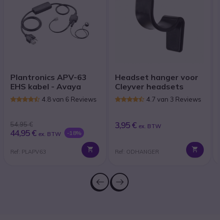
Plantronics APV-63
Headset hanger voor
EHS kabel - Avaya
Cleyver headsets
4.8 van 6 Reviews
4.7 van 3 Reviews
3,95 €
54,95 €
ex. BTW
44,95 €
-18%
ex. BTW
Ref: PLAPV63
Ref: ODHANGER