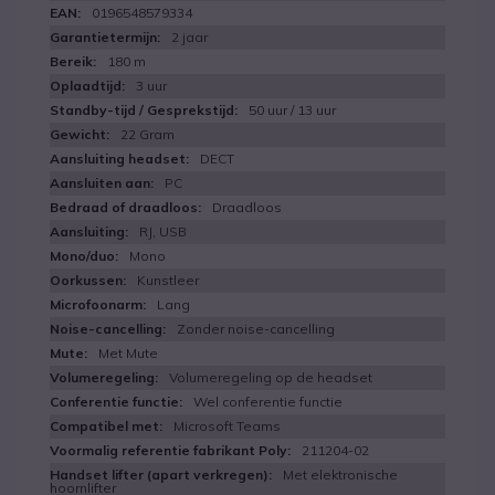
0196548579334
2 jaar
180 m
3 uur
50 uur / 13 uur
22 Gram
DECT
PC
Draadloos
RJ, USB
Mono
Kunstleer
Lang
Zonder noise-cancelling
Met Mute
Volumeregeling op de headset
Wel conferentie functie
Microsoft Teams
211204-02
Met elektronische
hoornlifter