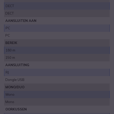
DECT
DECT
AANSLUITEN AAN
PC
PC
BEREIK
180 m
150 m
AANSLUITING
RJ
Dongle USB
MONO/DUO
Mono
Mono
OORKUSSEN