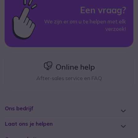
Een vraag?
We zijn er om u te helpen met elk
verzoek!
icon
Online help
After-sales service en FAQ
Ons bedrijf
Laat ons je helpen