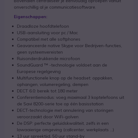
Bovendien centraliseer je eenvoudig oproepen vanuit
onverschillig al je communicatiesoftware.
Eigenschappen:
Draadloze hoofdtelefoon
USB-aansluiting voor pc / Mac
Compatibel met alle softphones
Geavanceerde native Skype voor Bedrijven-functies,
geen systeemvereisten
Ruisonderdrukkende microfoon
SoundGuard ™ -technologie voldoet aan de
Europese regelgeving
Multifunctionele knop op de headset: oppakken,
ophangen, volumeregeling, dempen
DECT 6.0: bereik tot 180 meter
Conferentiemodus: voeg maximaal 3 koptelefoons uit
de Savi 8200-serie toe op één basisstation
DECT-technologie met annulering van storingen
veroorzaakt door WiFi-golven
De DSP: perfecte geluidskwaliteit, zelfs in een
lawaaierige omgeving (callcenter, werkplaats ...)
13 uur spreektijd, 50 uur stand-by