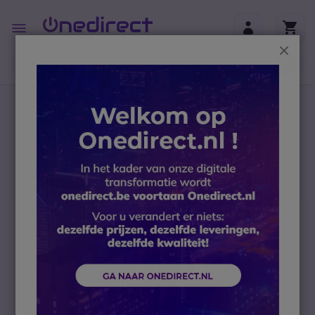
Ga naar de inhoud
Toggle
Nav
Sluit
B2B-webshop – Minimale bestelwaarde: 300 € (excl.
btw)
Home
Headsets
Draadloze headsets
Voor PC en mobiele telefoons
Poly Savi 8245 UC MS Mono
Ga naar het einde van de afbeeldingen-gallerij