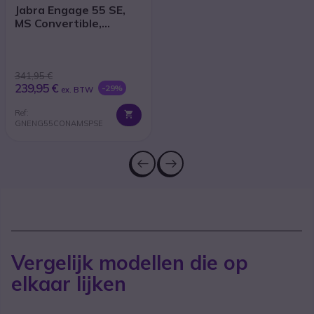
Jabra Engage 55 SE,
MS Convertible,
Link400a Met
Laadstation
341,95 €
239,95 €
-29%
ex. BTW
Ref:
GNENG55CONAMSPSE
Vergelijk modellen die op
elkaar lijken