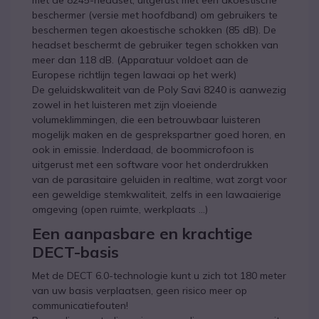
met de 8245-headset, uitgerust met een akoestische
beschermer (versie met hoofdband) om gebruikers te
beschermen tegen akoestische schokken (85 dB). De
headset beschermt de gebruiker tegen schokken van
meer dan 118 dB. (Apparatuur voldoet aan de
Europese richtlijn tegen lawaai op het werk)
De geluidskwaliteit van de Poly Savi 8240 is aanwezig
zowel in het luisteren met zijn vloeiende
volumeklimmingen, die een betrouwbaar luisteren
mogelijk maken en de gesprekspartner goed horen, en
ook in emissie. Inderdaad, de boommicrofoon is
uitgerust met een software voor het onderdrukken
van de parasitaire geluiden in realtime, wat zorgt voor
een geweldige stemkwaliteit, zelfs in een lawaaierige
omgeving (open ruimte, werkplaats ...)
Een aanpasbare en krachtige
DECT-basis
Met de DECT 6.0-technologie kunt u zich tot 180 meter
van uw basis verplaatsen, geen risico meer op
communicatiefouten!