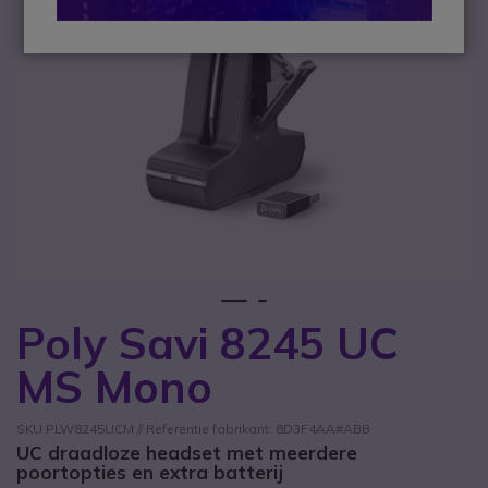
1
2
Poly Savi 8245 UC
Ga naar het begin van de afbeeldingen-gallerij
MS Mono
SKU PLW8245UCM // Referentie fabrikant: 8D3F4AA#ABB
UC draadloze headset met meerdere
poortopties en extra batterij