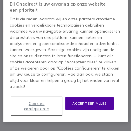
Microsoft Teams
Bij Onedirect is uw ervaring op onze website
een prioriteit
Dit is de reden waarom wij en onze partners anonieme
Dit product wordt niet meer geproduceerd.
cookies en vergelijkbare technologieën gebruiken
Dit product is vervangen door
Poly Sync 20 UC USB-
waarmee we uw navigatie-ervaring kunnen optimaliseren,
A
de prestaties van ons platform kunnen meten en
analyseren, en gepersonaliseerde inhoud en advertenties
kunnen weergeven. Sommige cookies zijn nodig om de
site en onze diensten te laten functioneren. U kunt alle
Poly Sync 20 UC USB-A
cookies accepteren door op "Accepteer alles" te klikken
139,95 €
of ze weigeren door op "Cookies configureren" te klikken
79,95 €
om uw keuze te configureren. Hoe dan ook, we staan
ex. BTW
altijd voor klaar en helpen u graag bij het vinden van wat
Bekijk opvolger
u zoekt!
Cookies
ACCEPTEER ALLES
configureren