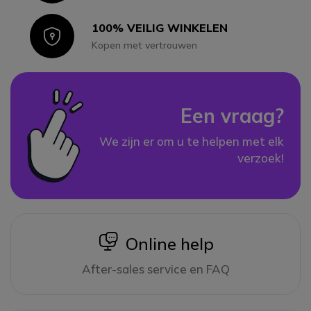
100% VEILIG WINKELEN
Icon
Kopen met vertrouwen
Een vraag?
We zijn er om u te helpen met elk
verzoek!
icon
Online help
After-sales service en FAQ