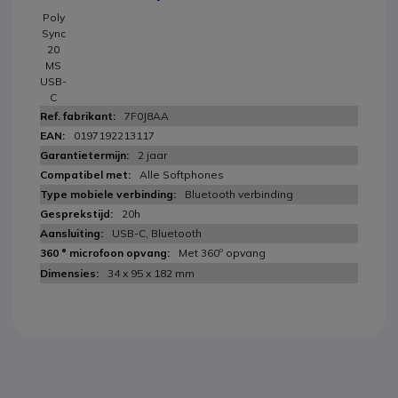
Poly
Sync
20
MS
USB-
C
7F0J8AA
0197192213117
2 jaar
Alle Softphones
Bluetooth verbinding
20h
USB-C, Bluetooth
Met 360º opvang
34 x 95 x 182 mm