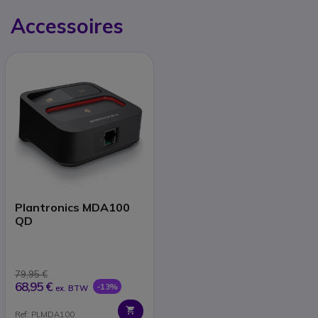
Accessoires
Plantronics MDA100
QD
79,95 €
68,95 €
-13%
ex. BTW
Ref: PLMDA100