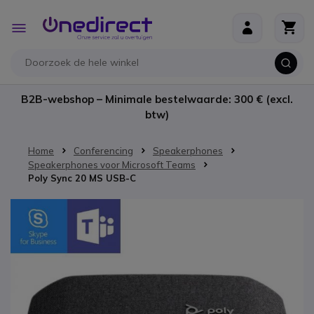
Ga naar de inhoud
Toggle
Nav
B2B-webshop – Minimale bestelwaarde: 300 € (excl.
btw)
Home
Conferencing
Speakerphones
Speakerphones voor Microsoft Teams
Poly Sync 20 MS USB-C
Ga naar het einde van de afbeeldingen-gallerij