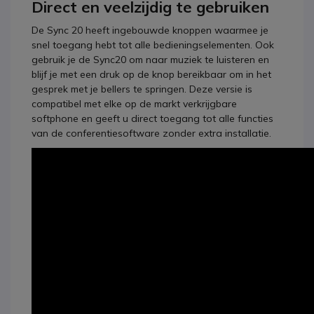
Direct en veelzijdig te gebruiken
De Sync 20 heeft ingebouwde knoppen waarmee je
snel toegang hebt tot alle bedieningselementen. Ook
gebruik je de Sync20 om naar muziek te luisteren en
blijf je met een druk op de knop bereikbaar om in het
gesprek met je bellers te springen. Deze versie is
compatibel met elke op de markt verkrijgbare
softphone en geeft u direct toegang tot alle functies
van de conferentiesoftware zonder extra installatie.