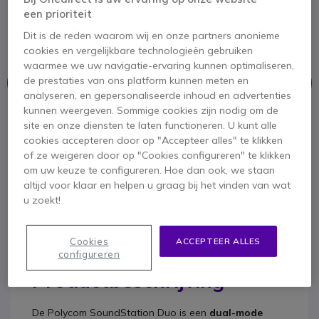
Uitbreidbare dual-mode conferentietelefoon voor
een prioriteit
analoge en IP-telefonie
4.3 van 6 Reviews
Dit is de reden waarom wij en onze partners anonieme
cookies en vergelijkbare technologieën gebruiken
waarmee we uw navigatie-ervaring kunnen optimaliseren,
de prestaties van ons platform kunnen meten en
Dit product wordt niet meer geproduceerd.
analyseren, en gepersonaliseerde inhoud en advertenties
kunnen weergeven. Sommige cookies zijn nodig om de
Om u van dienst te zijn bieden wij vergelijkbare producten aan
site en onze diensten te laten functioneren. U kunt alle
cookies accepteren door op "Accepteer alles" te klikken
Bekijk alternatieven
of ze weigeren door op "Cookies configureren" te klikken
om uw keuze te configureren. Hoe dan ook, we staan
altijd voor klaar en helpen u graag bij het vinden van wat
u zoekt!
Cookies
ACCEPTEER ALLES
configureren
Productbeschrijving
De
Polycom SoundStation Duo
is een
dual-mode