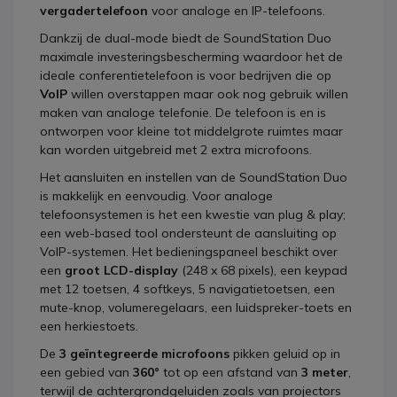
vergadertelefoon
voor analoge en IP-telefoons.
Dankzij de dual-mode biedt de SoundStation Duo
maximale investeringsbescherming waardoor het de
ideale conferentietelefoon is voor bedrijven die op
VoIP
willen overstappen maar ook nog gebruik willen
maken van analoge telefonie. De telefoon is en is
ontworpen voor kleine tot middelgrote ruimtes maar
kan worden uitgebreid met 2 extra microfoons.
Het aansluiten en instellen van de SoundStation Duo
is makkelijk en eenvoudig. Voor analoge
telefoonsystemen is het een kwestie van plug & play;
een web-based tool ondersteunt de aansluiting op
VoIP-systemen. Het bedieningspaneel beschikt over
een
groot LCD-display
(248 x 68 pixels), een keypad
met 12 toetsen, 4 softkeys, 5 navigatietoetsen, een
mute-knop, volumeregelaars, een luidspreker-toets en
een herkiestoets.
De
3 geïntegreerde microfoons
pikken geluid op in
een gebied van
360°
tot op een afstand van
3 meter
,
terwijl de achtergrondgeluiden zoals van projectors