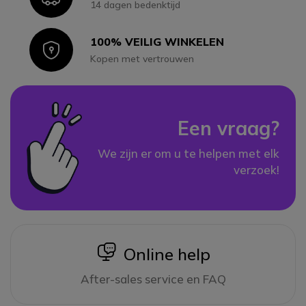
14 dagen bedenktijd
100% VEILIG WINKELEN
Icon
Kopen met vertrouwen
Een vraag?
We zijn er om u te helpen met elk
verzoek!
icon
Online help
After-sales service en FAQ