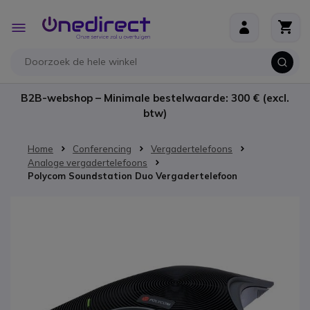
Ga naar de inhoud
Toggle
Nav
B2B-webshop – Minimale bestelwaarde: 300 € (excl.
btw)
Home
Conferencing
Vergadertelefoons
Analoge vergadertelefoons
Polycom Soundstation Duo Vergadertelefoon
Ga naar het einde van de afbeeldingen-gallerij