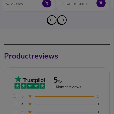
Ref: PATCH10MBLEU
Ref: GN2300
Productreviews
5
/5
1
Klantenreviews
5
1
4
0
3
0