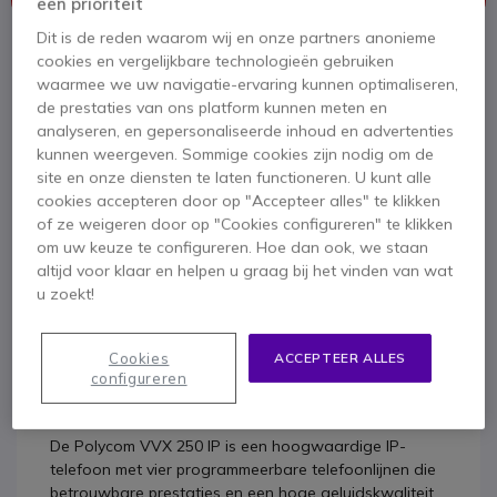
een prioriteit
Dit is de reden waarom wij en onze partners anonieme
Om u van dienst te zijn bieden wij vergelijkbare producten aan
cookies en vergelijkbare technologieën gebruiken
waarmee we uw navigatie-ervaring kunnen optimaliseren,
Bekijk alternatieven
de prestaties van ons platform kunnen meten en
analyseren, en gepersonaliseerde inhoud en advertenties
kunnen weergeven. Sommige cookies zijn nodig om de
site en onze diensten te laten functioneren. U kunt alle
cookies accepteren door op "Accepteer alles" te klikken
of ze weigeren door op "Cookies configureren" te klikken
om uw keuze te configureren. Hoe dan ook, we staan
altijd voor klaar en helpen u graag bij het vinden van wat
u zoekt!
Productbeschrijving
IP-bureautelefoon met
Cookies
ACCEPTEER ALLES
configureren
kleurenscherm
De Polycom VVX 250 IP is een hoogwaardige IP-
telefoon met vier programmeerbare telefoonlijnen die
betrouwbare prestaties en een hoge geluidskwaliteit