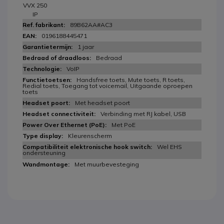
VVX 250
IP
89B62AA#AC3
0196188445471
1 jaar
Bedraad
VoIP
Handsfree toets, Mute toets, R toets,
Redial toets, Toegang tot voicemail, Uitgaande oproepen
toets
Met headset poort
Verbinding met RJ kabel, USB
Met PoE
Kleurenscherm
Wel EHS
ondersteuning
Met muurbevesteging