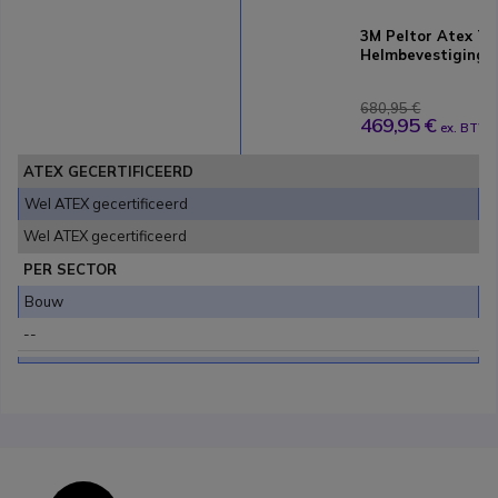
3M Peltor Atex Tw
Helmbevestiginge
680,95 €
469,95 €
ex. BTW
ATEX GECERTIFICEERD
Wel ATEX gecertificeerd
Wel ATEX gecertificeerd
PER SECTOR
Bouw
--