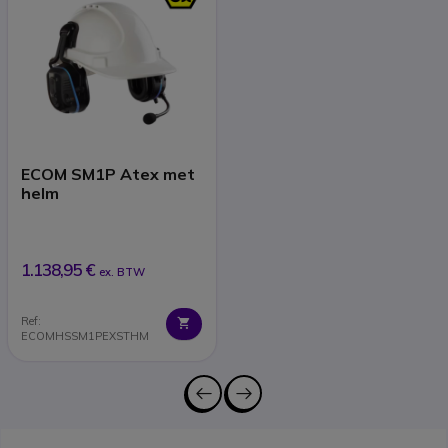
ECOM SM1P Atex met
helm
1.138,95 €
ex. BTW
Ref:
ECOMHSSM1PEXSTHM