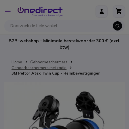
Ga naar de inhoud
Toggle
Nav
B2B-webshop – Minimale bestelwaarde: 300 € (excl.
btw)
Home
Gehoorbeschermers
Gehoorbeschermers met radio
3M Peltor Atex Twin Cup - Helmbevestigingen
Ga naar het einde van de afbeeldingen-gallerij