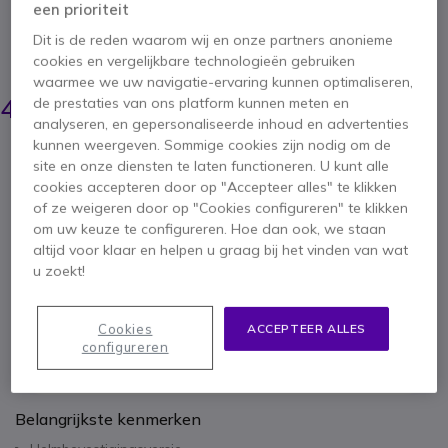
ATEX-headset met ruisonderdrukkende
een prioriteit
microfoon voor mobiele telefoons en portofoons.
Dit is de reden waarom wij en onze partners anonieme
BESPAAR 211,00 €
cookies en vergelijkbare technologieën gebruiken
waarmee we uw navigatie-ervaring kunnen optimaliseren,
680,95 €
469,95 €
de prestaties van ons platform kunnen meten en
ex. BTW
-
568,64 €
incl. BTW
analyseren, en gepersonaliseerde inhoud en advertenties
kunnen weergeven. Sommige cookies zijn nodig om de
Aantal
IN WINKELWAGEN
site en onze diensten te laten functioneren. U kunt alle
cookies accepteren door op "Accepteer alles" te klikken
of ze weigeren door op "Cookies configureren" te klikken
OFFERTE BINNEN 4 UUR
om uw keuze te configureren. Hoe dan ook, we staan
altijd voor klaar en helpen u graag bij het vinden van wat
Niet op voorraad
u zoekt!
Cookies
ACCEPTEER ALLES
configureren
Belangrijkste kenmerken