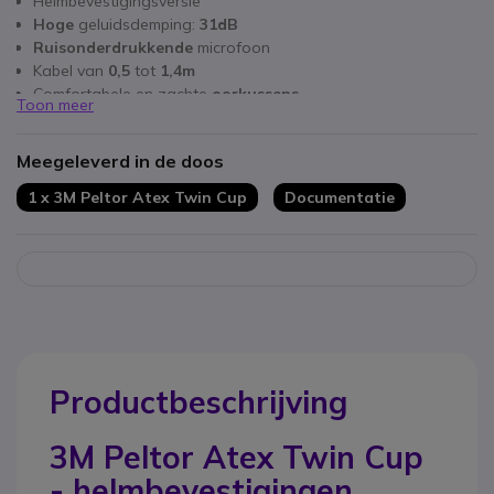
Helmbevestigingsversie
Hoge
geluidsdemping:
31dB
Ruisonderdrukkende
microfoon
Kabel van
0,5
tot
1,4m
Comfortabele en zachte
oorkussens
Toon meer
ATEX-certificering: Ex II 2 G Ex ib IIC T4
Bouwhelm niet inbegrepen!
Meegeleverd in de doos
1 x 3M Peltor Atex Twin Cup
Documentatie
Productbeschrijving
3M Peltor Atex Twin Cup
- helmbevestigingen