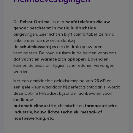
De
Peltor Optime I
is een
hoofdtelefoon die uw
gehoor beschermt in
matig luidruchtige
omgevingen. Zeer licht en blijft comfortabel, zelfs na
enkele uren op uw oren, dankzij
de
schuimkussentjes
die de druk op uw oren
verminderen. De royale ruimte in de helmen voorkomt
dat
vocht en warmte zich ophopen
. Bovendien
kunnen de pads om hygiënische redenen vervangen
worden.
Met een gemiddelde geluidsdemping van
26 dB
en
een
gele
kleur waardoor hij perfect zichtbaar is, wordt
deze Optime I-headset bijzonder aanbevolen voor:
landbouw,
automobielindustrie
,
chemische en
farmaceutische
industrie
,
bouw
,
lichte techniek
,
metaal- of
houtbewerking
, etc.