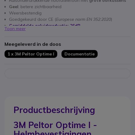
Ruisonderdrukkende hoofdtelefoon met
grote oorkussens
Geel
: betere zichtbaarheid
Weersbestendig
Goedgekeurd door CE (
Europese norm EN 352:2020
)
Gemiddelde geluidsreductie: 26dB
Toon meer
Meegeleverd in de doos
1 x 3M Peltor Optime I
Documentatie
Productbeschrijving
3M Peltor Optime I -
Helmbevestigingen