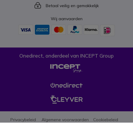
Icon
Betaal veilig en gemakkelijk
Wij aanvaarden
Onedirect, onderdeel van INCEPT Group
Privacybeleid
Algemene voorwaarden
Cookiebeleid