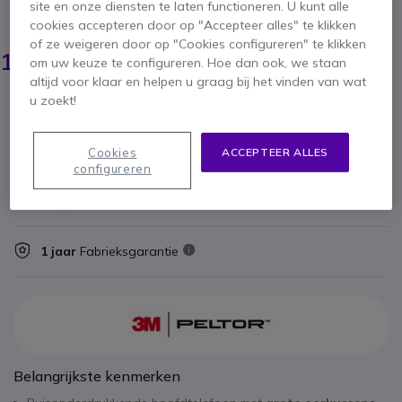
site en onze diensten te laten functioneren. U kunt alle
BESPAAR 4,00 €
cookies accepteren door op "Accepteer alles" te klikken
of ze weigeren door op "Cookies configureren" te klikken
23,95 €
19,95 €
om uw keuze te configureren. Hoe dan ook, we staan
ex. BTW
-
24,14 €
incl. BTW
altijd voor klaar en helpen u graag bij het vinden van wat
Aantal
u zoekt!
IN WINKELWAGEN
Cookies
ACCEPTEER ALLES
OFFERTE BINNEN 4 UUR
configureren
Niet op voorraad
1 jaar
Fabrieksgarantie
Belangrijkste kenmerken