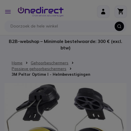
Ga naar de inhoud
Toggle
Nav
B2B-webshop – Minimale bestelwaarde: 300 € (excl.
btw)
Home
Gehoorbeschermers
Passieve gehoorbeschermers
3M Peltor Optime I - Helmbevestigingen
Ga naar het einde van de afbeeldingen-gallerij