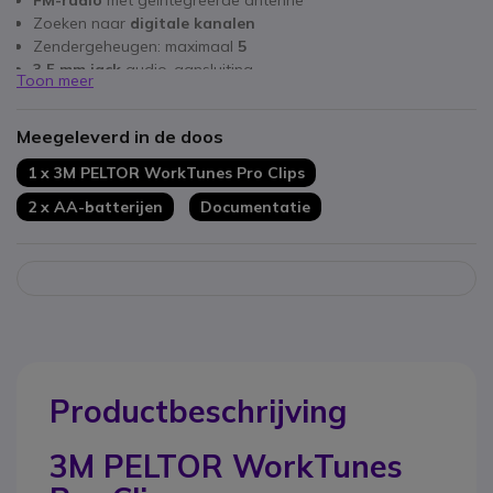
FM-radio
met geïntegreerde antenne
Zoeken naar
digitale kanalen
Zendergeheugen: maximaal
5
3,5 mm jack
audio-aansluiting
Toon meer
Waarschuwingssignaal voor lage batterijspanning
Meegeleverd in de doos
1 x 3M PELTOR WorkTunes Pro Clips
2 x AA-batterijen
Documentatie
Productbeschrijving
3M PELTOR WorkTunes