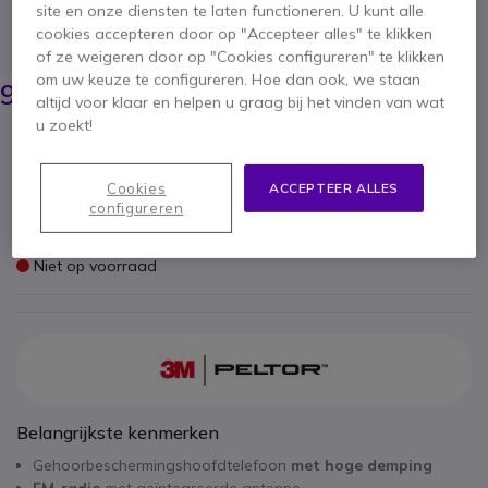
het werken
site en onze diensten te laten functioneren. U kunt alle
cookies accepteren door op "Accepteer alles" te klikken
BESPAAR 30,00 €
of ze weigeren door op "Cookies configureren" te klikken
122,95 €
om uw keuze te configureren. Hoe dan ook, we staan
92,95 €
ex. BTW
-
112,47 €
incl. BTW
altijd voor klaar en helpen u graag bij het vinden van wat
u zoekt!
Aantal
IN WINKELWAGEN
Cookies
ACCEPTEER ALLES
configureren
OFFERTE BINNEN 4 UUR
Niet op voorraad
Belangrijkste kenmerken
Gehoorbeschermingshoofdtelefoon
met hoge demping