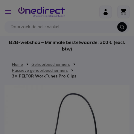
Ga naar de inhoud
Toggle
Nav
B2B-webshop – Minimale bestelwaarde: 300 € (excl.
btw)
Home
Gehoorbeschermers
Passieve gehoorbeschermers
3M PELTOR WorkTunes Pro Clips
Ga naar het einde van de afbeeldingen-gallerij