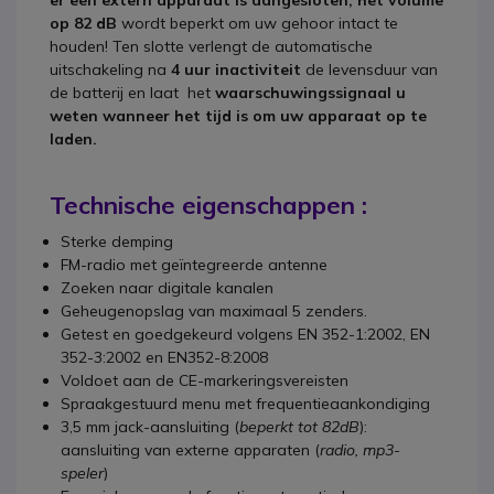
er een extern apparaat is aangesloten, het volume
op 82 dB
wordt beperkt om uw gehoor intact te
houden! Ten slotte verlengt de automatische
uitschakeling na
4 uur inactiviteit
de levensduur van
de batterij en laat het
waarschuwingssignaal u
weten wanneer het tijd is om uw apparaat op te
laden.
Technische eigenschappen :
Sterke demping
FM-radio met geïntegreerde antenne
Zoeken naar digitale kanalen
Geheugenopslag van maximaal 5 zenders.
Getest en goedgekeurd volgens EN 352-1:2002, EN
352-3:2002 en EN352-8:2008
Voldoet aan de CE-markeringsvereisten
Spraakgestuurd menu met frequentieaankondiging
3,5 mm jack-aansluiting (
beperkt tot 82dB
):
aansluiting van externe apparaten (
radio, mp3-
speler
)