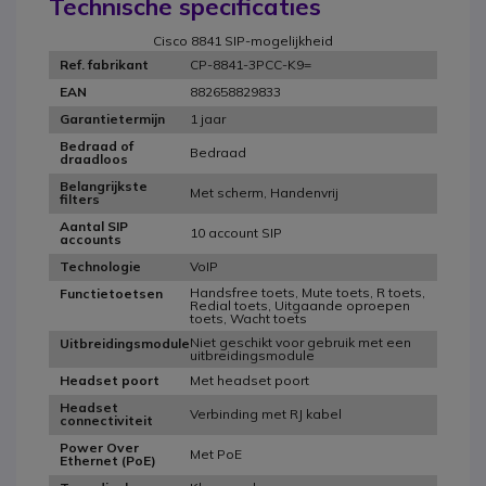
Technische specificaties
Cisco 8841 SIP-mogelijkheid
CP-8841-3PCC-K9=
Ref. fabrikant
882658829833
EAN
1 jaar
Garantietermijn
Bedraad of
Bedraad
draadloos
Belangrijkste
Met scherm, Handenvrij
filters
Aantal SIP
10 account SIP
accounts
VoIP
Technologie
Handsfree toets, Mute toets, R toets,
Functietoetsen
Redial toets, Uitgaande oproepen
toets, Wacht toets
Niet geschikt voor gebruik met een
Uitbreidingsmodule
uitbreidingsmodule
Met headset poort
Headset poort
Headset
Verbinding met RJ kabel
connectiviteit
Power Over
Met PoE
Ethernet (PoE)