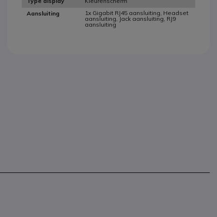
Kleurenscherm
Type display
1x Gigabit RJ45 aansluiting, Headset
Aansluiting
aansluiting, Jack aansluiting, RJ9
aansluiting