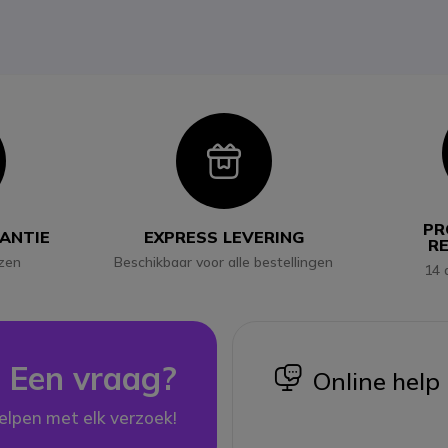
con
Icon
PR
RANTIE
EXPRESS LEVERING
R
jzen
Beschikbaar voor alle bestellingen
14 
Een vraag?
icon
Online help
elpen met elk verzoek!