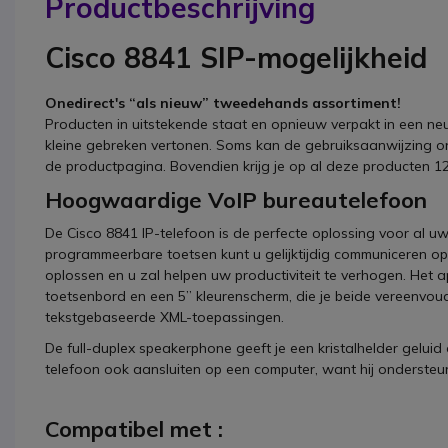
Productbeschrijving
Cisco 8841 SIP-mogelijkheid
Onedirect's “als nieuw” tweedehands assortiment!
Producten in uitstekende staat en opnieuw verpakt in een ne
kleine gebreken vertonen. Soms kan de gebruiksaanwijzing on
de productpagina. Bovendien krijg je op al deze producten 
Hoogwaardige VoIP bureautelefoon
De Cisco 8841 IP-telefoon is de perfecte oplossing voor al u
programmeerbare toetsen kunt u gelijktijdig communiceren op
oplossen en u zal helpen uw productiviteit te verhogen. Het a
toetsenbord en een 5” kleurenscherm, die je beide vereenvo
tekstgebaseerde XML-toepassingen.
De full-duplex speakerphone geeft je een kristalhelder geluid 
telefoon ook aansluiten op een computer, want hij ondersteu
Compatibel met :