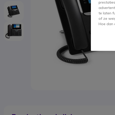
prestatie
advertent
te laten 
of ze wei
Hoe dan o
Ga naar het begin van de afbeeldingen-gallerij