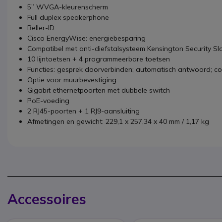
5” WVGA-kleurenscherm
Full duplex speakerphone
Beller-ID
Cisco EnergyWise: energiebesparing
Compatibel met anti-diefstalsysteem Kensington Security Sl
10 lijntoetsen + 4 programmeerbare toetsen
Functies: gesprek doorverbinden; automatisch antwoord; co
Optie voor muurbevestiging
Gigabit ethernetpoorten met dubbele switch
PoE-voeding
2 RJ45-poorten + 1 RJ9-aansluiting
Afmetingen en gewicht: 229,1 x 257,34 x 40 mm / 1,17 kg
Accessoires