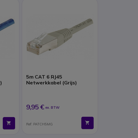
5m CAT 6 RJ45
)
Netwerkkabel (Grijs)
9,95 €
ex. BTW
Ref: PATCH5MG