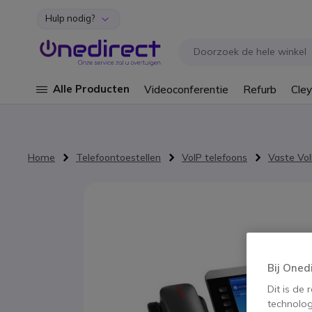
Hulp nodig?
Ga naar de inhoud
Alle Producten
Videoconferentie
Refurb
Cley
Home
Telefoontoestellen
VoIP telefoons
Vaste VoI
Ga naar het einde van de afbeeldingen-gallerij
Bij Oned
Dit is de
technolog