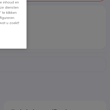
de inhoud en
ze diensten
 te klikken
P-8841
figureren.
wat u zoekt!
5 €
ex. BTW
volger