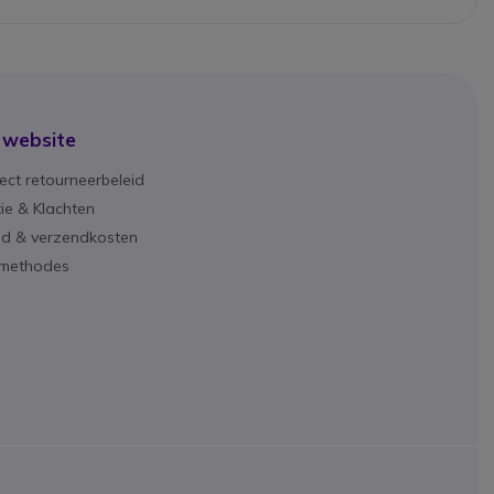
 website
ect retourneerbeleid
ie & Klachten
ijd & verzendkosten
lmethodes