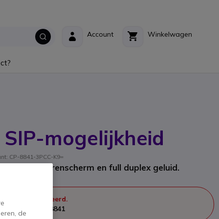
Account
Winkelwagen
ct?
 SIP-mogelijkheid
kant: CP-8841-3PCC-K9=
n met 5” kleurenscherm en full duplex geluid.
 meer geproduceerd.
re
n door
Cisco CP-8841
eren, de