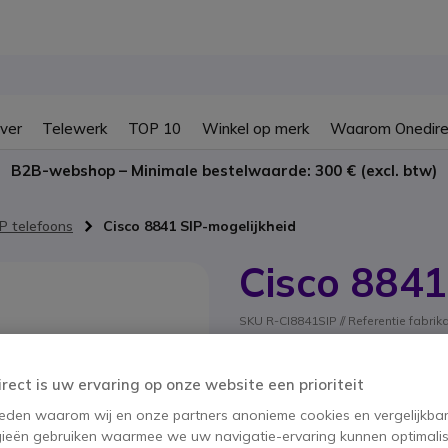
ver
Telewerk
TOP 10
Winkel op merk
Waarom Onedire
B2B-webshop – Minimale bestelwaarde: 300 € (excl. btw)
P telefoons
Cisco 8841 SIP-mogelijkheid
Cisco 8841
SKU R-CI8841SIP // Referentie fabri
10-lijns IP bureautelefoo
irect is uw ervaring op onze website een prioriteit
Dit product wordt niet
 reden waarom wij en onze partners anonieme cookies en vergelijkba
Dit product is vervange
ieën gebruiken waarmee we uw navigatie-ervaring kunnen optimalis