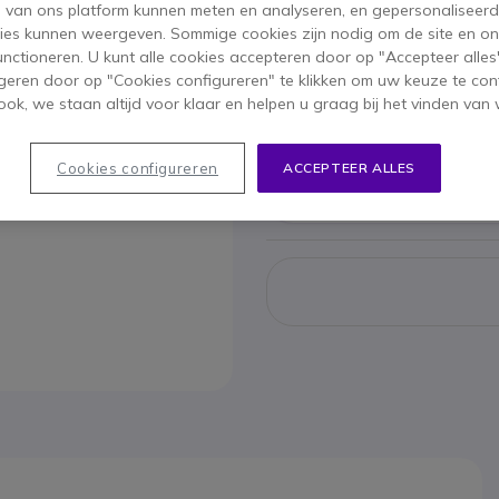
s van ons platform kunnen meten en analyseren, en gepersonaliseer
ies kunnen weergeven. Sommige cookies zijn nodig om de site en on
functioneren. U kunt alle cookies accepteren door op "Accepteer alles"
Cisco C
geren door op "Cookies configureren" te klikken om uw keuze te con
ok, we staan altijd voor klaar en helpen u graag bij het vinden van 
436,95 €
263,9
Bekijk op
Cookies configureren
ACCEPTEER ALLES