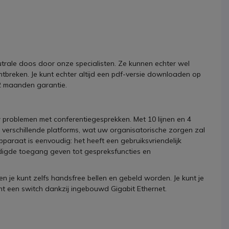
utrale doos door onze specialisten. Ze kunnen echter wel
tbreken. Je kunt echter altijd een pdf-versie downloaden op
12 maanden garantie.
w problemen met conferentiegesprekken. Met 10 lijnen en 4
 verschillende platforms, wat uw organisatorische zorgen zal
pparaat is eenvoudig: het heeft een gebruiksvriendelijk
udigde toegang geven tot gespreksfuncties en
en je kunt zelfs handsfree bellen en gebeld worden. Je kunt je
nt een switch dankzij ingebouwd Gigabit Ethernet.