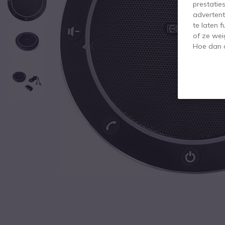
prestatie
advertent
te laten 
of ze wei
Hoe dan o
Ga naar het begin van de afbeeldingen-gallerij