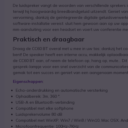
De luidspreker vangt de woorden van verschillende sprekers i
terwijl hij hoogwaardig breedbandgeluid uitzendt. Geniet van 
vervorming, dankzij de geïntegreerde digitale geluidsverwerk
software-installatie vereist: sluit hem gewoon aan op uw appa
mm-aansluiting voor een headset en voert uw conferentie met 
Praktisch en draagbaar
Draag de CC60 BT overal met u mee in uw tas: dankzij het c
bent! De speaker heeft een interne accu, makkelijk oplaadba
de CC60 BT aan, of neem de telefoon op, hang op, mute... Dit 
gesprek-lampje voor een snel overzicht van de communicatie
gemak tot een succes en geniet van een aangenaam moment v
Eigenschappen
:
Echo-onderdrukking en automatische versterking
Ophaalbereik: 3m, 360 °.
USB-A en Bluetooth-verbinding
Compatibel met elke softphone
Luidsprekervolume 80 dB
Compatibel met WinXP, Win7 / Win8 / Win10, Mac OSX, And
Microfoonfrequentie: 100Hz-7KHz