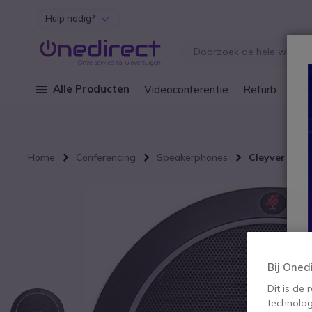
Hulp nodig?
Ga naar de inhoud
Alle Producten
Videoconferentie
Refurb
Cley
Home
Conferencing
Speakerphones
Cleyver CC6
Ga naar het einde van de afbeeldingen-gallerij
Bij Oned
Dit is de
technolog