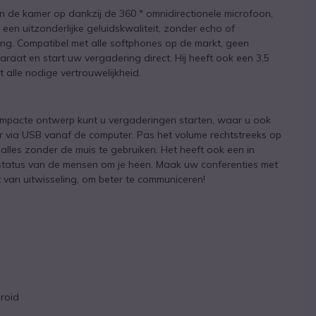
n de kamer op dankzij de 360 ° omnidirectionele microfoon,
een uitzonderlijke geluidskwaliteit, zonder echo of
ing. Compatibel met alle softphones op de markt, geen
raat en start uw vergadering direct. Hij heeft ook een 3,5
alle nodige vertrouwelijkheid.
ompacte ontwerp kunt u vergaderingen starten, waar u ook
ar via USB vanaf de computer. Pas het volume rechtstreeks op
alles zonder de muis te gebruiken. Het heeft ook een in
status van de mensen om je heen. Maak uw conferenties met
an uitwisseling, om beter te communiceren!
roid