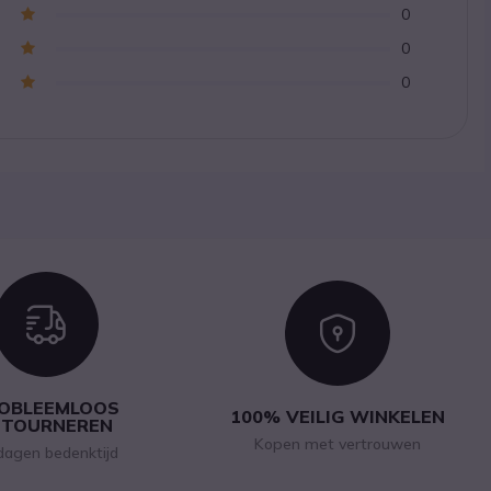
0
0
0
Icon
Icon
OBLEEMLOOS
100% VEILIG WINKELEN
ETOURNEREN
Kopen met vertrouwen
dagen bedenktijd