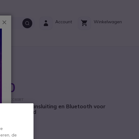
Sluiten
Account
Winkelwagen
ct?
C60
ant: ODCC60BT
n met USB-aansluiting en Bluetooth voor
eral en altijd
re
eren, de