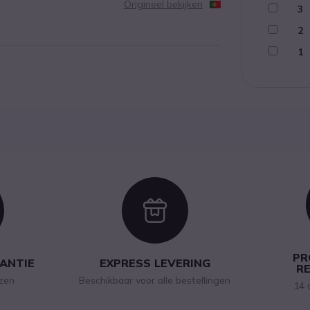
Origineel bekijken
3
2
1
con
Icon
PR
RANTIE
EXPRESS LEVERING
R
jzen
Beschikbaar voor alle bestellingen
14 