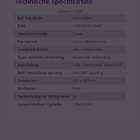
Technische specificaties
Cleyver CC60
ODCC60BT
Ref. fabrikant
3760357670505
EAN
2 jaar
Garantietermijn
Gezondheidszorg
Per sector
Alle Softphones
Compatibel met
Bluetooth verbinding
Type mobiele verbinding
USB, 3,5mm jack, Bluetooth
Aansluiting
Met 360º opvang
360 ° microfoon opvang
137 x 137mm
Dimensies
Nee
Snelladen
Ja
Oplaadadapter inbegrepen
1.5W-2.5W
Compatibiliteit Oplader